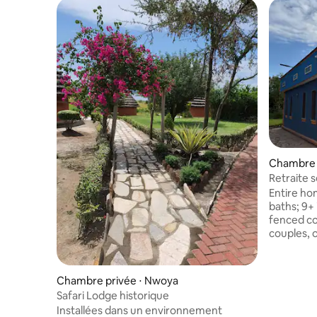
Chambre 
Retraite s
tout le c
Entire ho
baths; 9+ in
fenced co
couples, 
serene getaway. • 🛖
style gra
ensuite bathroom •
Chambre privée ⋅ Nwoya
bedroom m
Safari Lodge historique
and dining • 🌿 Large fenced compo
Installées dans un environnement
surrounde