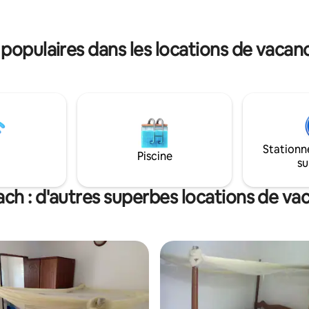
unique retreat with us.
l, private, and perfect for
 remote work • 🌌 Great
pace for evening chats and
opulaires dans les locations de vaca
g.
Stationn
Piscine
su
ch : d'autres superbes locations de va