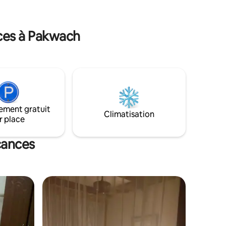
équipés a
générateu
nces à Pakwach
ement gratuit
Climatisation
r place
cances