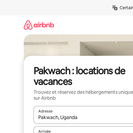
Aller
Certai
directement
au
contenu
Pakwach : locations de
vacances
Trouvez et réservez des hébergements uniqu
sur Airbnb
Adresse
Lorsque les résultats s'affichent, utilisez les flèc
Arrivée