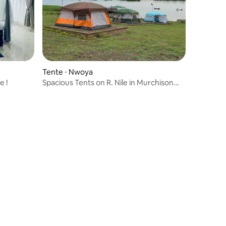
Tente ⋅ Nwoya
e !
Spacious Tents on R. Nile in Murchison
Falls Park