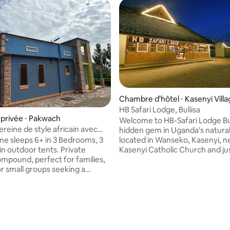
Chambre d'hôtel ⋅ Kasenyi Vill
HB Safari Lodge, Buliisa
privée ⋅ Pakwach
Welcome to HB-Safari Lodge Bul
ereine de style africain avec
hidden gem in Uganda's natural
onfort moderne
located in Wanseko, Kasenyi, n
me sleeps 6+ in 3 Bedrooms, 3
Kasenyi Catholic Church and ju
 outdoor tents. Private
from Murchison Falls National P
mpound, perfect for families,
cozy lodge offers rustic chic r
or small groups seeking a
blending traditional design with
 Unique African-
touches. Enjoy our amenities, i
ss-thatched hut with modern
stunning swimming pool with in
 🏠 Spacious two-
seating, a rejuvenating Jacuzzi
ain house with full kitchen
spa, and a welcoming fire pit f
und
gatherings under the stars. Indu
d by greenery and fresh air •