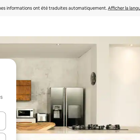
nes informations ont été traduites automatiquement. 
Afficher la lang
es
hes vers le haut et vers le bas pour les parcourir ou en appuyant et en fai