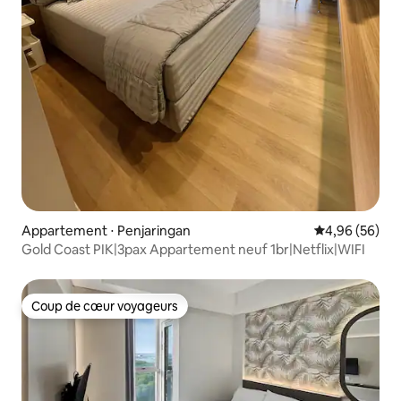
Appartement ⋅ Penjaringan
Évaluation mo
4,96 (56)
Gold Coast PIK|3pax Appartement neuf 1br|Netflix|WIFI
Coup de cœur voyageurs
Coup de cœur voyageurs