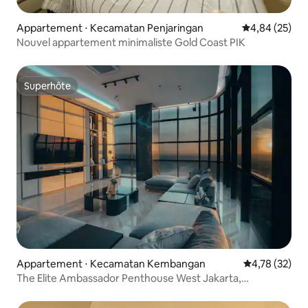
Appartement ⋅ Kecamatan Penjaringan
Évaluation mo
4,84 (25)
Nouvel appartement minimaliste Gold Coast PIK
Superhôte
Superhôte
Appartement ⋅ Kecamatan Kembangan
Évaluation mo
4,78 (32)
The Elite Ambassador Penthouse West Jakarta,
3 chambres