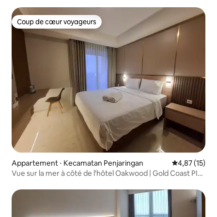
Coup de cœur voyageurs
Coup de cœur voyageurs
Appartement ⋅ Kecamatan Penjaringan
Évaluation mo
4,87 (15)
Vue sur la mer à côté de l'hôtel Oakwood | Gold Coast PIK
1