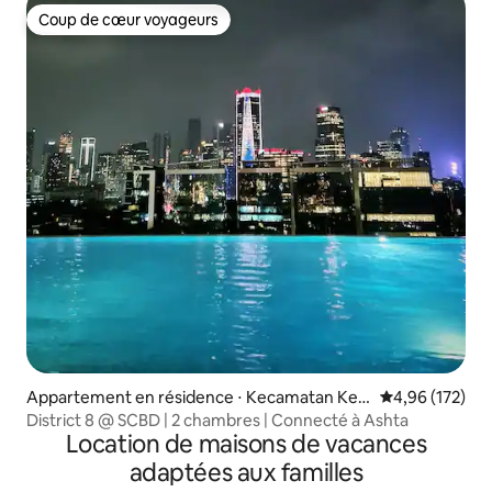
Coup de cœur voyageurs
Coup de cœur voyageurs
Appartement en résidence ⋅ Kecamatan Keb
Évaluation moy
4,96 (172)
ayoran Baru
District 8 @ SCBD | 2 chambres | Connecté à Ashta
Location de maisons de vacances
adaptées aux familles