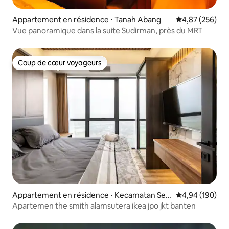
Appartement en résidence ⋅ Tanah Abang
Évaluation moy
4,87 (256)
Vue panoramique dans la suite Sudirman, près du MRT
Coup de cœur voyageurs
Coup de cœur voyageurs
Appartement en résidence ⋅ Kecamatan Ser
Évaluation moy
4,94 (190)
pong Utara
Apartemen the smith alamsutera ikea jpo jkt banten