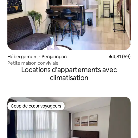
Hébergement ⋅ Penjaringan
Évaluation mo
4,81 (69)
Petite maison conviviale
Locations d'appartements avec
climatisation
Coup de cœur voyageurs
Coup de cœur voyageurs