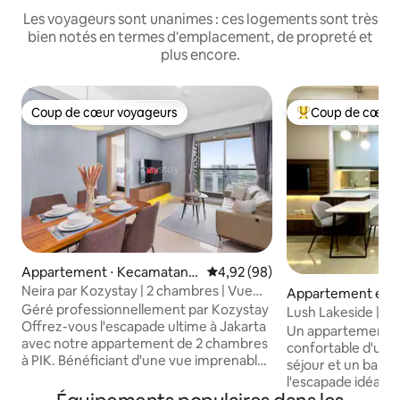
Les voyageurs sont unanimes : ces logements sont très
bien notés en termes d'emplacement, de propreté et
plus encore.
Coup de cœur voyageurs
Coup de cœur 
Coup de cœur voyageurs
Coups de cœur vo
Appartement ⋅ Kecamatan P
Évaluation moyenne sur la base
4,92 (98)
enjaringan
Neira par Kozystay | 2 chambres | Vue
Appartement en r
sur la ville | PIK
Géré professionnellement par Kozystay
ecamatan Kalider
Lush Lakeside | Sp
Offrez-vous l'escapade ultime à Jakarta
l'aéroport de Jaka
Un appartement s
avec notre appartement de 2 chambres
confortable d'un
à PIK. Bénéficiant d'une vue imprenable
séjour et un balcon
sur la ville et d'une baignoire
l'escapade idéale a
paradisiaque, c'est l'évasion parfaite de
de Jakarta. Idéalement situé à quelques