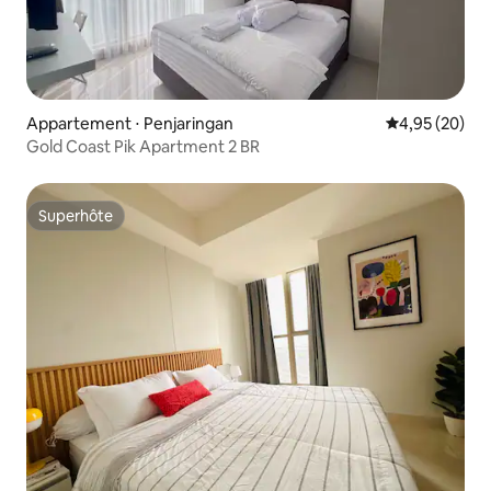
Appartement ⋅ Penjaringan
Évaluation mo
4,95 (20)
Gold Coast Pik Apartment 2 BR
Superhôte
Superhôte