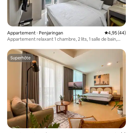
Appartement ⋅ Penjaringan
Évaluation mo
4,95 (44)
Appartement relaxant 1 chambre, 2 lits, 1 salle de bain,
4 personnes - Gold Coast PIK
Superhôte
Superhôte