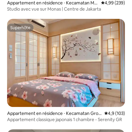
Appartement en résidence ⋅ Kecamatan Me
Évaluation moy
4,99 (239)
nteng
Studio avec vue sur Monas | Centre de Jakarta
Superhôte
Superhôte
Appartement en résidence ⋅ Kecamatan Grog
Évaluation mo
4,9 (103)
ol petamburan
Appartement classique japonais 1 chambre - Serenity GR