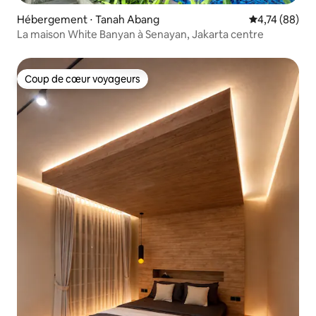
Hébergement ⋅ Tanah Abang
Évaluation mo
4,74 (88)
La maison White Banyan à Senayan, Jakarta centre
Coup de cœur voyageurs
Coup de cœur voyageurs