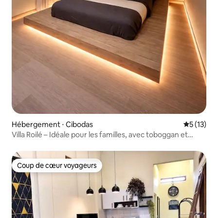
Hébergement ⋅ Cibodas
Évaluation
5 (13)
Villa Roilé – Idéale pour les familles, avec toboggan et
baignoire – Karawaci
Coup de cœur voyageurs
Coup de cœur voyageurs