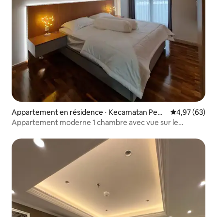
Appartement en résidence ⋅ Kecamatan Penj
Évaluation mo
4,97 (63)
aringan
Appartement moderne 1 chambre avec vue sur le
coucher du soleil