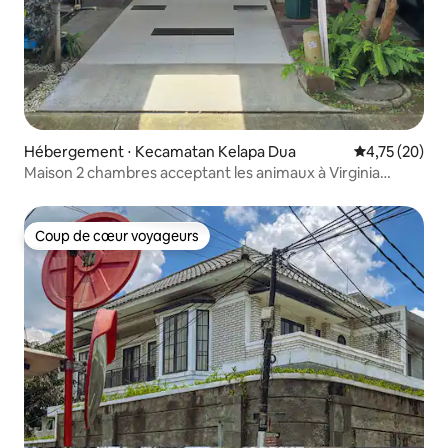
Hébergement ⋅ Kecamatan Kelapa Dua
Évaluation mo
4,75 (20)
Maison 2 chambres acceptant les animaux à Virginia
Village
Coup de cœur voyageurs
Coup de cœur voyageurs