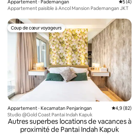
Appartement ⋅ Pademangan
Évaluatio
5 (4)
Appartement paisible à Ancol Mansion Pademangan JKT
Coup de cœur voyageurs
Coup de cœur voyageurs
Appartement ⋅ Kecamatan Penjaringan
Évaluation m
4,9 (82)
Studio @Gold Coast Pantai Indah Kapuk
Autres superbes locations de vacances à
proximité de Pantai Indah Kapuk