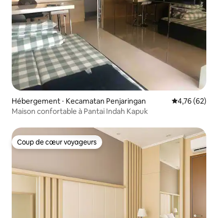
Hébergement ⋅ Kecamatan Penjaringan
Évaluation mo
4,76 (62)
Maison confortable à Pantai Indah Kapuk
Coup de cœur voyageurs
Coup de cœur voyageurs