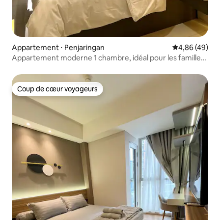
Appartement ⋅ Penjaringan
Évaluation mo
4,86 (49)
Appartement moderne 1 chambre, idéal pour les familles,
Gold Coast PIK #K
Coup de cœur voyageurs
Coup de cœur voyageurs