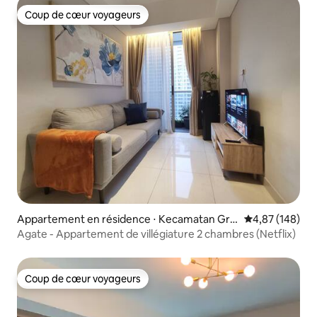
Coup de cœur voyageurs
Coup de cœur voyageurs
Appartement en résidence ⋅ Kecamatan Gro
Évaluation moy
4,87 (148)
gol petamburan
Agate - Appartement de villégiature 2 chambres (Netflix)
Coup de cœur voyageurs
Coup de cœur voyageurs