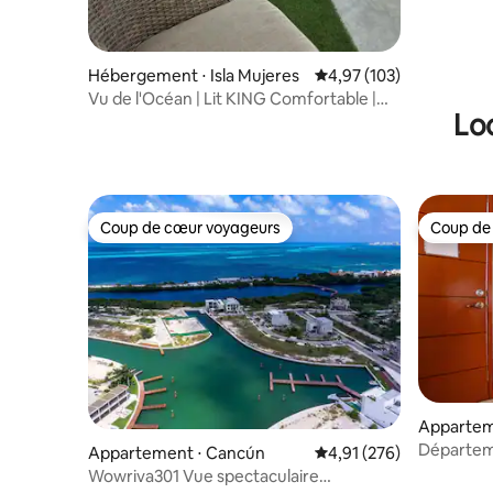
Hébergement ⋅ Isla Mujeres
Évaluation moyenne sur
4,97 (103)
Vu de l'Océan | Lit KING Comfortable |
Lo
A/C | WIFI
Coup de cœur voyageurs
Coup de
Coup de cœur voyageurs
Coup de
Appartem
Départem
Appartement ⋅ Cancún
Évaluation moyenne sur
4,91 (276)
Wowriva301 Vue spectaculaire