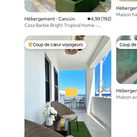
Hébergem
Maison ha
Hébergement ⋅ Cancún
Évaluation moyenne sur 
4,99 (192)
Casa Barbie Bright Tropical Home –
Piscine profonde – 3 chambres
Coup de cœur voyageurs
Coup de
Coups de cœur voyageurs les plus appréciés
Coup de
Hébergem
Maison av