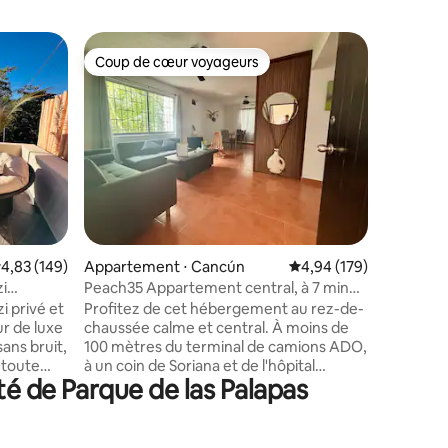
Loft ⋅ C
Coup de cœur voyageurs
Superhô
Coup de cœur voyageurs
Superhô
Studio ave
toit près
Le studio
bateau po
Juarez, j
Hôtel et 
pourrez 
touristiq
minutes d
rencontr
cafés, re
ntaires : 4,84 sur 5
valuation moyenne sur la base de 149 commentaires : 4,83 sur 5
4,83 (149)
Appartement ⋅ Cancún
Évaluation moyenne sur
4,94 (179)
la zone d
du terrac
zi
Peach35 Appartement central, à 7 min
barbecue 
de la plage
i privé et
Profitez de cet hébergement au rez-de-
ur de luxe
chaussée calme et central. À moins de
ans bruit,
100 mètres du terminal de camions ADO,
 toute
à un coin de Soriana et de l'hôpital
té de Parque de las Palapas
t situé
Playamed, ainsi qu'à quelques coins de
nt
l'entrée de la zone hôtelière et du port
ied, vous
de Cancun, endroit propre calme et sûr.
s, des
Il dispose de 2 chambres avec lit King,