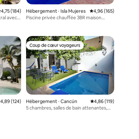
entaires : 4,9 sur 5
valuation moyenne sur la base de 184 commentaires : 4,75 sur 5
4,75 (184)
Hébergement ⋅ Isla Mujeres
Évaluation moyenne sur
4,96 (165)
ral avec
Piscine privée chauffée 3BR maison
chauffée sur la PLAGE
Coup de cœur voyageurs
Coup de cœur voyageurs
taires : 4,87 sur 5
valuation moyenne sur la base de 124 commentaires : 4,89 sur 5
4,89 (124)
Hébergement ⋅ Cancún
Évaluation moyenne sur
4,86 (119)
5 chambres, salles de bain attenantes,
piscine privée, golf, confort