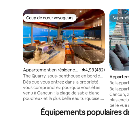
Coup de cœur voyageurs
Superhô
Coup de cœur voyageurs
Superhô
Appartement en résidence
Évaluation moyenne sur 
4,93 (482)
⋅ Cancún
The Quarry, sous-penthouse en bord de
Appartem
mer à 150 m des clubs
Dès que vous entrez dans la propriété,
Cancún
Bel appar
vous comprendrez pourquoi vous êtes
Bel appar
venu à Cancun : la plage de sable blanc
Cancun, zo
poudreux et la plus belle eau turquoise.
plus exclu
Parce que c'est tout ce que vous pouvez
belle vue 
voir depuis la vue panoramique à 180°
Équipements populaires dan
de la mer
que l'appartement offre. Aucun détail n'a
moindres d
été épargné. Plus de 2 ans de rénovation
agréable. 
de cette propriété unique en son genre.
nécessaire