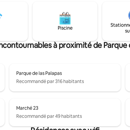
ec code et d'un emplacement
dépanneurs, des supermarchés
! Le condominium est relié au
locations de voitures, etc. L'a
mmercial Marina Puerto
a tout ce dont vous avez besoi
t vous pouvez descendre à
cuisiner, des serviettes et des 
Stationn
 trouver des restaurants, des
mousse à mémoire de forme.
Piscine
su
 des divertissements, etc.
incontournables à proximité de Parque 
Parque de las Palapas
Recommandé par 316 habitants
Marché 23
Recommandé par 49 habitants