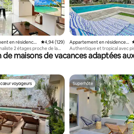
 la base de 179 commentaires : 4,93 sur 5
ent en résidence ⋅
Évaluation moyenne sur la base de 129 commen
4,94 (129)
Appartement en résidence ⋅
É
Cancún
maliste 2 étages proche de la
Authentique et tropical avec pi
 de maisons de vacances adaptées aux
vue sur le jardin
 cœur voyageurs
Superhôte
 cœur voyageurs
Superhôte