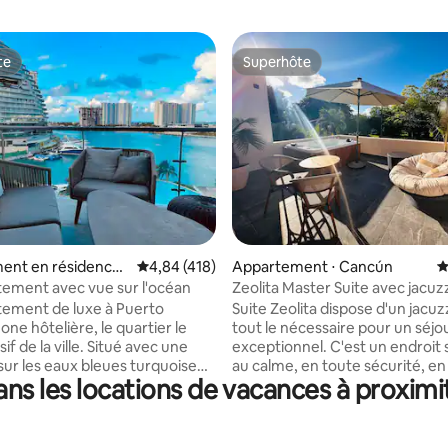
te
Superhôte
te
Superhôte
la base de 482 commentaires : 4,93 sur 5
ent en résidence ⋅
Évaluation moyenne sur la base de 418 comme
4,84 (418)
Appartement ⋅ Cancún
É
tement avec vue sur l'océan
Zeolita Master Suite avec jacuz
@CuevaLua
tement de luxe à Puerto
Suite Zeolita dispose d'un jacuzz
ne hôtelière, le quartier le
tout le nécessaire pour un séjo
sif de la ville. Situé avec une
exceptionnel. C'est un endroit s
sur les eaux bleues turquoise
au calme, en toute sécurité, en
s les locations de vacances à proximi
 des Caraïbes. Décoré dans les
sécurité et parking gratuit. Il es
étails, votre séjour sera très
dans une excellente zone deva
Il dispose de tous les services
l'entrée de Puerto Cancun. À p
s, d'un parking privé, d'un
trouverez plusieurs restaurant