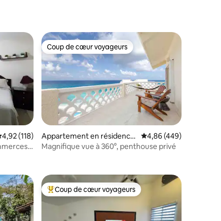
Coup de cœur voyageurs
Coup de cœur voyageurs
entaires : 4,9 sur 5
valuation moyenne sur la base de 118 commentaires : 4,92 sur 5
4,92 (118)
Appartement en résidence
Évaluation moyenne sur
4,86 (449)
⋅ Cancún
ommerces
Magnifique vue à 360°, penthouse privé
Coup de cœur voyageurs
Coups de cœur voyageurs les plus appréciés