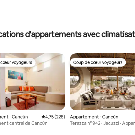
 la base de 103 commentaires : 4,97 sur 5
cations d'appartements avec climatisat
 cœur voyageurs
Coup de cœur voyageurs
 cœur voyageurs
Coup de cœur voyageurs
ent ⋅ Cancún
Évaluation moyenne sur la base de 228 comme
4,75 (228)
Appartement ⋅ Cancún
ent central de Cancún
Terazza n° 942 · Jacuzzi · App
 la base de 276 commentaires : 4,91 sur 5
3 chambres · Emplacement idéa