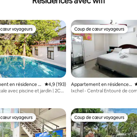
Résidences avec wifi
 cœur voyageurs
Coup de cœur voyageurs
 cœur voyageurs
Coup de cœur voyageurs
ent en résidence ⋅
Évaluation moyenne sur la base de 193 comm
4,9 (193)
Appartement en résidence ⋅
É
Cancún
icale avec piscine et jardin | 2Ch,
Ixchel - Central Entouré de c
la base de 120 commentaires : 4,88 sur 5
locaux
 cœur voyageurs
Coup de cœur voyageurs
 cœur voyageurs
Coup de cœur voyageurs