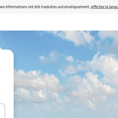
nes informations ont été traduites automatiquement. 
Afficher la lang
hes vers le haut et vers le bas pour les parcourir ou en appuyant et en fai