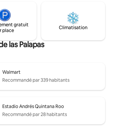
, des
cuisine avec tous ce dont vous avez
ppartement
besoin, micro-ondes, cafetière et
n pour
internet haut débit. Tout près des bars
matelas en
restaurants, des marchés 23, 28 et du
ement gratuit
parc des palapas.
Climatisation
r place
de las Palapas
Walmart
Recommandé par 339 habitants
Estadio Andrés Quintana Roo
Recommandé par 28 habitants