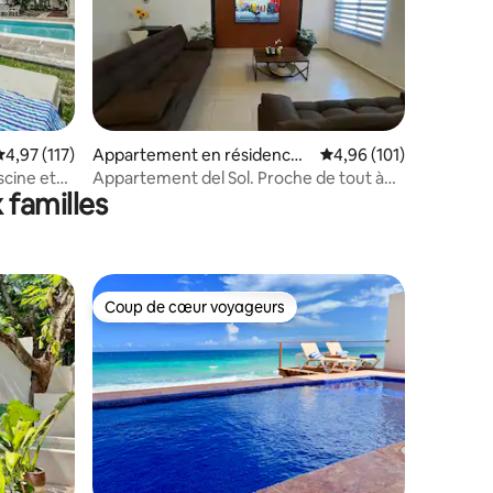
taires : 4,94 sur 5
valuation moyenne sur la base de 117 commentaires : 4,97 sur 5
4,97 (117)
Appartement en résidence ⋅
Évaluation moyenne sur
4,96 (101)
Cancún
scine et
Appartement del Sol. Proche de tout à
 familles
Cancún.
Coup de cœur voyageurs
Coup de cœur voyageurs