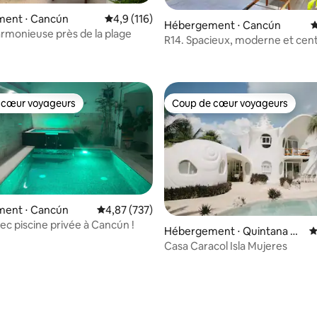
ent ⋅ Cancún
Évaluation moyenne sur la base de 116 comm
4,9 (116)
Hébergement ⋅ Cancún
É
rmonieuse près de la plage
R14. Spacieux, moderne et cent
la base de 192 commentaires : 4,99 sur 5
piscine
 cœur voyageurs
Coup de cœur voyageurs
 cœur voyageurs
Coup de cœur voyageurs
ent ⋅ Cancún
Évaluation moyenne sur la base de 737 commen
4,87 (737)
ec piscine privée à Cancún !
Hébergement ⋅ Quintana Ro
É
o
Casa Caracol Isla Mujeres