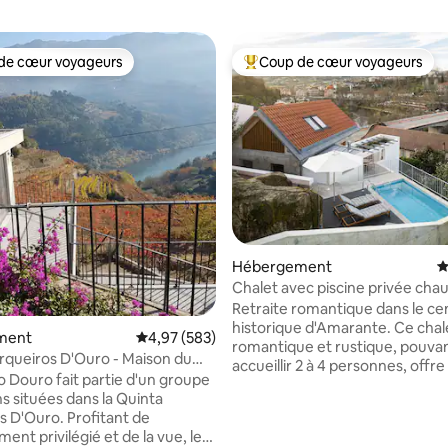
de cœur voyageurs
Coup de cœur voyageurs
 cœur voyageurs les plus appréciés
Coups de cœur voyageurs les p
Hébergement
É
Chalet avec piscine privée chau
vue sur la rivière
Retraite romantique dans le ce
historique d'Amarante. Ce chal
ment
Évaluation moyenne sur la base de 583 commen
4,97 (583)
romantique et rustique, pouva
rqueiros D'Ouro - Maison du
accueillir 2 à 4 personnes, offr
o Douro fait partie d'un groupe
imprenable sur la ville et la riviè
s situées dans la Quinta
dispose d'une piscine privée c
s D'Ouro. Profitant de
à 30 degrés toute l'année, d'un
ent privilégié et de la vue, le
baignoire et d'une atmosphère