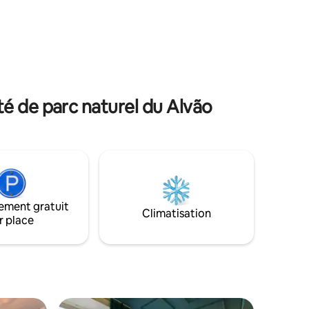
entourent totalement. L'accès se fait
 pour les
(sur les 500 derniers mètres) par un
our une
chemin de terre et il est nécessaire de
le
faire attention aux indications que nous
ation dans
vous fournissons afin de ne pas se
débit.
perdre.
e à
tractions.
té de parc naturel du Alvão
ement gratuit
Climatisation
r place