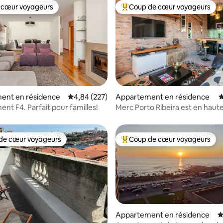
 cœur voyageurs
Coup de cœur voyageurs
 cœur voyageurs
Coups de cœur voyageurs les p
ent en résidence
Évaluation moyenne sur la base de 227 commen
4,84 (227)
Appartement en résidence
É
sur la base de 231 commentaires : 5 sur 5
nt F4. Parfait pour familles!
Merc Porto Ribeira est en haut
spectaculaire !
de cœur voyageurs
Coup de cœur voyageurs
 cœur voyageurs les plus appréciés
Coups de cœur voyageurs les p
Appartement en résidence
É