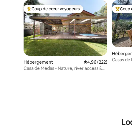
Coup de cœur voyageurs
Coup 
Coups de cœur voyageurs les plus appréciés
Coups de
Héberge
Casas de 
Hébergement
Évaluation moyenne sur 
4,96 (222)
Casa de Medas • Nature, river access &
jacuzzi
Lo