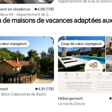
Appartement de luxe en bord d
10 min de Porto.
la base de 679 commentaires : 4,78 sur 5
ent en résidence
Évaluation moyenne sur la base de 178 commen
4,98 (178)
deus 44 - Appartement de 2
 de maisons de vacances adaptées aux
 avec balcon
 cœur voyageurs
Coup de cœur voyageurs
 cœur voyageurs
Coup de cœur voyageurs
la base de 197 commentaires : 4,99 sur 5
ment
Évaluation moyenne sur la base de 178 comme
4,91 (178)
 Bôco Cabeceiras de Basto
Hébergement
É
Le nid du Douro