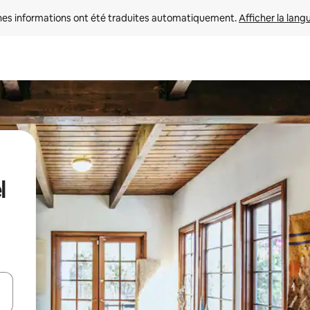
nes informations ont été traduites automatiquement. 
Afficher la lang
l
hes vers le haut et vers le bas pour les parcourir ou en appuyant et en fai