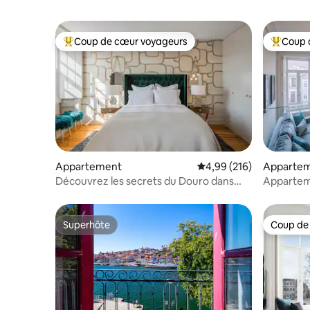
Coup de cœur voyageurs
Coup 
Coups de cœur voyageurs les plus appréciés
Coups de
Appartement
Évaluation moyenne sur 
4,99 (216)
Apparte
Découvrez les secrets du Douro dans
Apparteme
une maison magique - Wifi Airco
Emplaceme
Superhôte
Coup de
Superhôte
Coup de