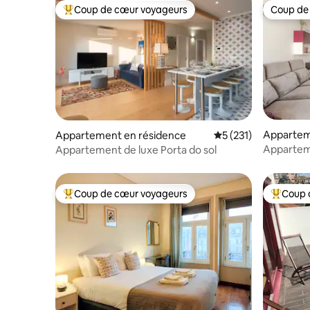
Coup de cœur voyageurs
Coup de
Coups de cœur voyageurs les plus appréciés
Coup de
Appartem
Appartement en résidence
Évaluation moyenne 
5 (231)
Apparteme
Appartement de luxe Porta do sol
Coup de cœur voyageurs
Coup 
Coups de cœur voyageurs les plus appréciés
Coups de