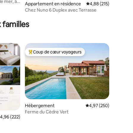
e mer, à
Appartement en résidence
Évaluation moyenne sur
4,88 (215)
Chez Nuno 6 Duplex avec Terrasse
taires : 4,98 sur 5
 familles
Coup de cœur voyageurs
Coups de cœur voyageurs les plus appréciés
ntaires : 4,91 sur 5
Hébergement
Évaluation moyenne sur
4,97 (250)
Ferme du Cèdre Vert
valuation moyenne sur la base de 222 commentaires : 4,96 sur 5
4,96 (222)