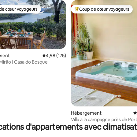
de cœur voyageurs
Coup de cœur voyageurs
 cœur voyageurs les plus appréciés
Coups de cœur voyageurs les p
ment
Évaluation moyenne sur la base de 175 comme
4,98 (175)
Mirão | Casa do Bosque
la base de 222 commentaires : 4,96 sur 5
Hébergement
É
Villa à la campagne près de Port
cations d'appartements avec climatisat
privé etpiscine