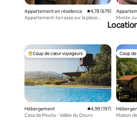
Appartement en résidence
Évaluation moyenne sur 
4,78 (679)
Appartem
Appartement-terrasse sur la place
Monte Ju
Location
principale de Porto
chambres
Coup de cœur voyageurs
Coup de
Coups de cœur voyageurs les plus appréciés
Coup de
Hébergement
Évaluation moyenne sur 
4,99 (197)
Héberge
Casa da Mouta - Vallée du Douro
Maison de