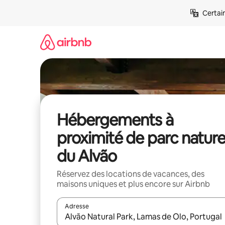
Aller
Certai
directement
au
contenu
Hébergements à
proximité de parc nature
du Alvão
Réservez des locations de vacances, des
maisons uniques et plus encore sur Airbnb
Adresse
Lorsque les résultats s'affichent, utilisez les flèc