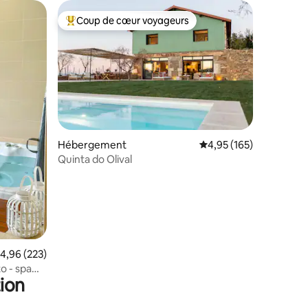
Coup de cœur voyageurs
lus appréciés
Coups de cœur voyageurs les plus appréciés
ntaires : 4,98 sur 5
Hébergement
Évaluation moyenne sur
4,95 (165)
Quinta do Olival
valuation moyenne sur la base de 223 commentaires : 4,96 sur 5
4,96 (223)
o - spa
ion