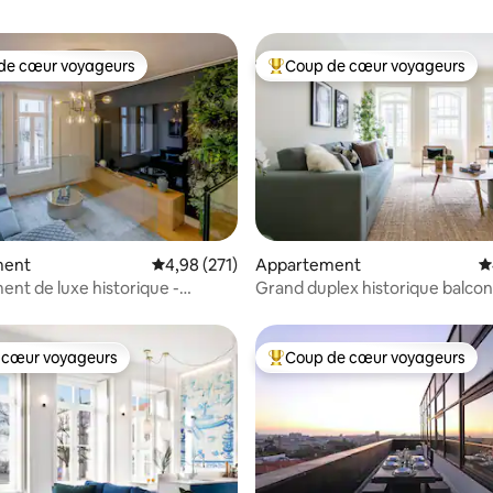
de cœur voyageurs
Coup de cœur voyageurs
 cœur voyageurs les plus appréciés
Coups de cœur voyageurs les p
la base de 216 commentaires : 4,99 sur 5
ment
Évaluation moyenne sur la base de 271 comme
4,98 (271)
Appartement
É
nt de luxe historique -
Grand duplex historique balcon
nt privilégié
climatisation
 cœur voyageurs
Coup de cœur voyageurs
 cœur voyageurs
Coups de cœur voyageurs les p