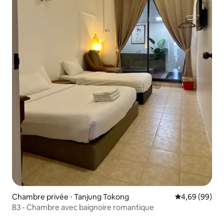
Chambre privée ⋅ Tanjung Tokong
Évaluation mo
4,69 (99)
B3 - Chambre avec baignoire romantique