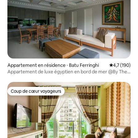
Appartement en résidence ⋅ Batu Ferringhi
Évaluation mo
4,7 (190)
Appartement de luxe égyptien en bord de mer @By The
Sea沿海公寓
Coup de cœur voyageurs
Coup de cœur voyageurs