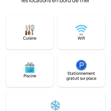
les locations en bord de mer
au cœur de la ville nostalgique de
une nuit ou pour u
Penang, Nuaderland est un luxueux
notre studio vous 
bâtiment en duplex de 110 m ² qui allie
respiration dont 
parfaitement l'histoire, la beauté de la
commencer votre 
nature et la commodité moderne.
pour l’emplacement
Chaque matin, lorsque vous vous
propreté – restez 
réveillerez à vos rêves, vous serez
ressourcement que
accueillis avec une vue imprenable sur
vraiment pas acheter. 🌿 *
Cuisine
Wifi
l'océan et même un aperçu de l'île et des
questions. Ne rése
ponts spectaculaires emblématiques du
voyageurs accepte
paysage.Imaginez monter au sommet
LIEU, et s'ils ont c
d'une colline de grande hauteur avec
photos.
une vue imprenable sur une vue
magnifique.Au lever du soleil, le ciel est
parsemé de roses, de violet et d'orange,
balayant le bruit de la nuit, donnant le
Stationnement
Piscine
ton pour une journée d'exploration et de
gratuit sur place
détente. Cependant, plus de
Nuaderland vous attend.Il dispose du
plus haut jardin privé de l'île de Penang,
et cet art du paysage végétal rend
hommage à la riche végétation de la
montagne Penang.Dans ce jardin, vous
serez immergés dans la paix et