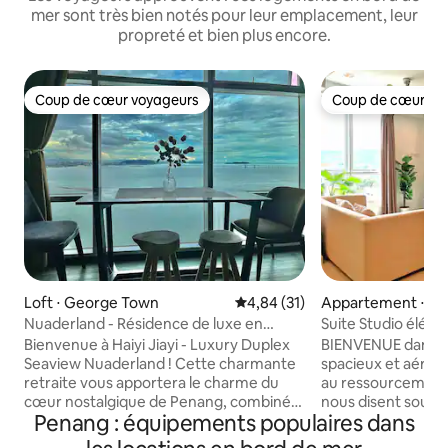
mer sont très bien notés pour leur emplacement, leur
propreté et bien plus encore.
Coup de cœur voyageurs
Coup de cœur vo
Coup de cœur voyageurs
Coup de cœur vo
Loft ⋅ George Town
Évaluation moyenne sur la base
4,84 (31)
Appartement ⋅ G
n
Nuaderland - Résidence de luxe en
Suite Studio élég
duplex avec vue sur la mer
Bay
Bienvenue à Haiyi Jiayi - Luxury Duplex
BIENVENUE dans no
Seaview Nuaderland ! Cette charmante
spacieux et aéré, 
retraite vous apportera le charme du
au ressourcement.
cœur nostalgique de Penang, combiné
nous disent souve
Penang : équipements populaires dans
au luxe moderne pour créer une
l'authenticité des
expérience inoubliable pour vous.Située
nous distingue. Qu