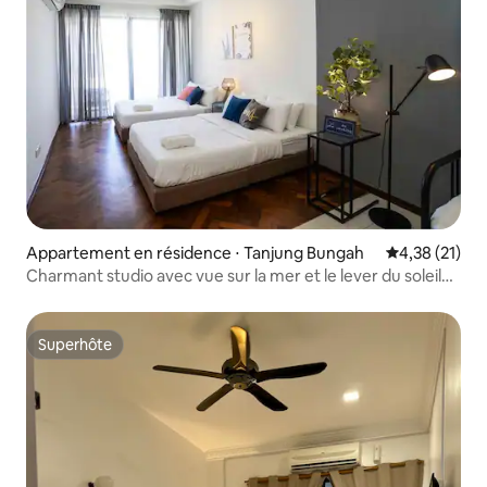
Appartement en résidence ⋅ Tanjung Bungah
Évaluation mo
4,38 (21)
Charmant studio avec vue sur la mer et le lever du soleil
@Gurney 4-6pax
Superhôte
Superhôte