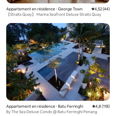
Appartement en résidence ⋅ George Town
Évaluation mo
4,52 (44)
【Straits Quay】 Marina Seafront Deluxe Straits Quay
Appartement en résidence ⋅ Batu Ferringhi
Évaluation mo
4,8 (118)
By The Sea Deluxe Condo @ Batu Ferringhi Penang