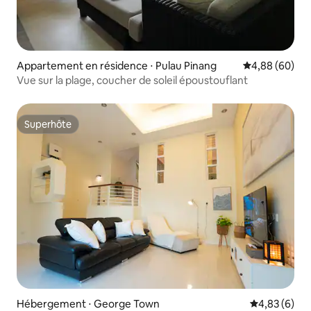
Appartement en résidence ⋅ Pulau Pinang
Évaluation mo
4,88 (60)
Vue sur la plage, coucher de soleil époustouflant
Superhôte
Superhôte
Hébergement ⋅ George Town
Évaluation m
4,83 (6)