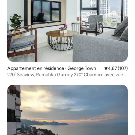
Appartement en résidence ⋅ George Town
Évaluation moy
4,67 (107)
270° Seaview, Rumahku Gurney 270° Chambre avec vue
imprenable sur la mer, mon appartement exécutif