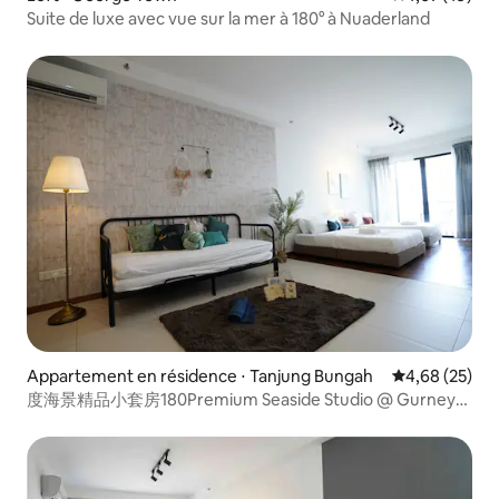
Suite de luxe avec vue sur la mer à 180° à Nuaderland
Appartement en résidence ⋅ Tanjung Bungah
Évaluation mo
4,68 (25)
度海景精品小套房180Premium Seaside Studio @ Gurney
Tg Tokong