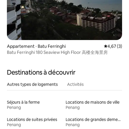
Appartement ⋅ Batu Ferringhi
Évaluation m
4,67 (3)
Batu Ferringhi 180 Seaview High Floor 高楼全海景房
Destinations à découvrir
Autres types de logements
Activités
Séjours à la ferme
Locations de maisons de ville
Penang
Penang
Locations de suites privées
Locations de grandes demeures
Penang
Penang