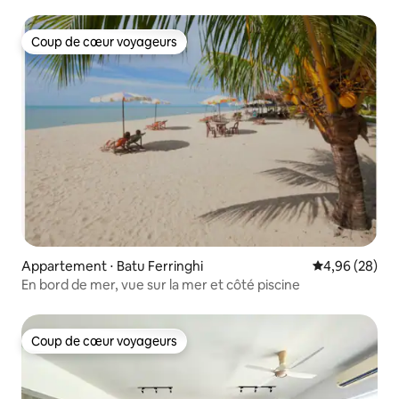
Coup de cœur voyageurs
Coup de cœur voyageurs
Appartement ⋅ Batu Ferringhi
Évaluation mo
4,96 (28)
En bord de mer, vue sur la mer et côté piscine
Coup de cœur voyageurs
Coup de cœur voyageurs