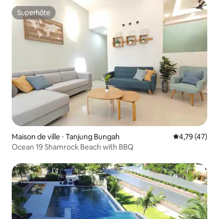
Superhôte
Superhôte
Maison de ville ⋅ Tanjung Bungah
Évaluation mo
4,79 (47)
Ocean 19 Shamrock Beach with BBQ