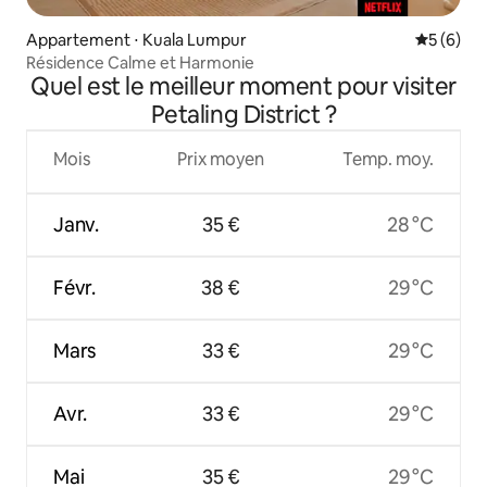
Appartement ⋅ Kuala Lumpur
Évaluatio
5 (6)
Résidence Calme et Harmonie
Quel est le meilleur moment pour visiter
Petaling District ?
Mois
Prix moyen
Temp. moy.
Janv.
35 €
28 °C
Févr.
38 €
29 °C
Mars
33 €
29 °C
Avr.
33 €
29 °C
Mai
35 €
29 °C