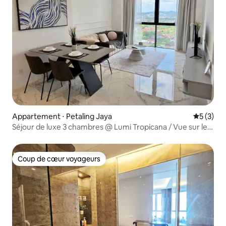
Appartement ⋅ Petaling Jaya
Évaluatio
5 (3)
Séjour de luxe 3 chambres @ Lumi Tropicana / Vue sur le
golf
Coup de cœur voyageurs
Coup de cœur voyageurs