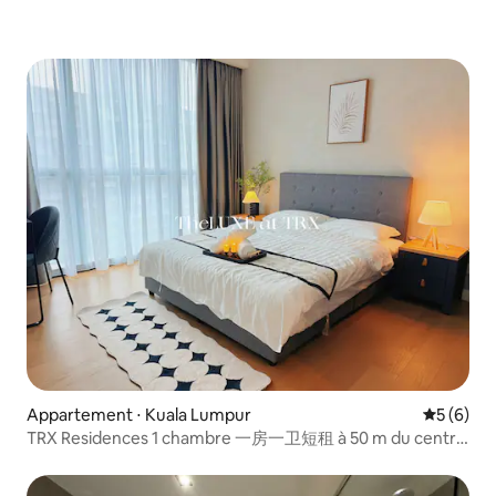
Appartement ⋅ Kuala Lumpur
Évaluatio
5 (6)
TRX Residences 1 chambre 一房一卫短租 à 50 m du centre
commercial TRX