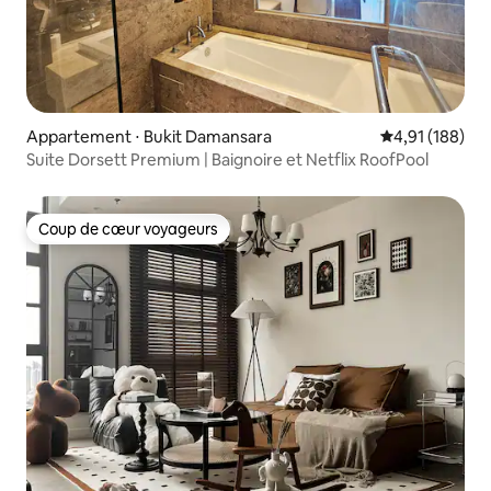
Appartement ⋅ Bukit Damansara
Évaluation moy
4,91 (188)
Suite Dorsett Premium | Baignoire et Netflix RoofPool
Coup de cœur voyageurs
Coup de cœur voyageurs