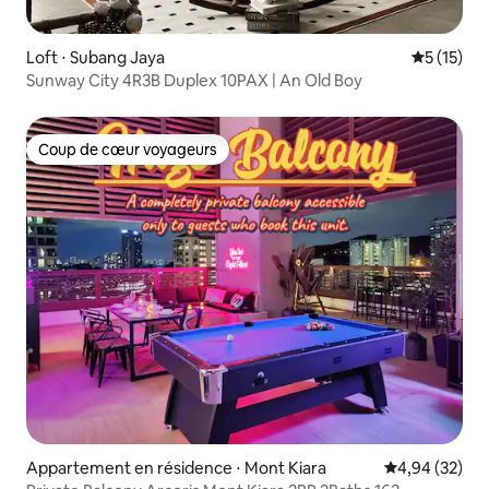
Loft ⋅ Subang Jaya
Évaluation
5 (15)
Sunway City 4R3B Duplex 10PAX | An Old Boy
Coup de cœur voyageurs
Coup de cœur voyageurs
Appartement en résidence ⋅ Mont Kiara
Évaluation mo
4,94 (32)