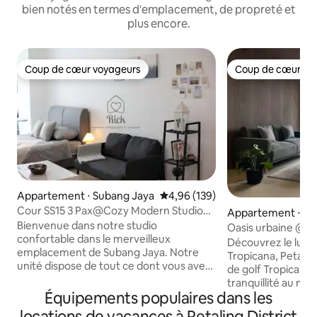
bien notés en termes d'emplacement, de propreté et
plus encore.
Coup de cœur voyageurs
Coup de cœur vo
Coup de cœur voyageurs
Coup de cœur vo
Appartement ⋅ Subang Jaya
Évaluation moyenne sur la base 
4,96 (139)
Cour SS15 3 Pax@Cozy Modern Studio
Appartement ⋅ Pet
avec Netflix
Bienvenue dans notre studio
Oasis urbaine @ L
confortable dans le merveilleux
Découvrez le luxe
emplacement de Subang Jaya. Notre
Tropicana, Petalin
unité dispose de tout ce dont vous avez
de golf Tropicana, 
besoin pour passer un séjour agréable, y
tranquillité au mili
compris une télévision LED 50" avec
Équipements populaires dans les
Confort élégant, 
Netflix/YouTube/TV box avec les
gamme, accès faci
locations de vacances à Petaling District