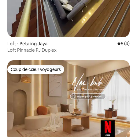
Loft ⋅ Petaling Jaya
Évaluatio
5 (4)
Loft Pinnacle PJ Duplex
Coup de cœur voyageurs
Coup de cœur voyageurs