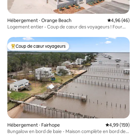
Hébergement ⋅ Orange Beach
Évaluation mo
4,96 (46)
Logement entier - Coup de cœur des voyageurs ! Four
Little Starfish
Coup de cœur voyageurs
Coups de cœur voyageurs les plus appréciés
Hébergement ⋅ Fairhope
Évaluation moy
4,99 (159)
Bungalow en bord de baie - Maison complète en bord de