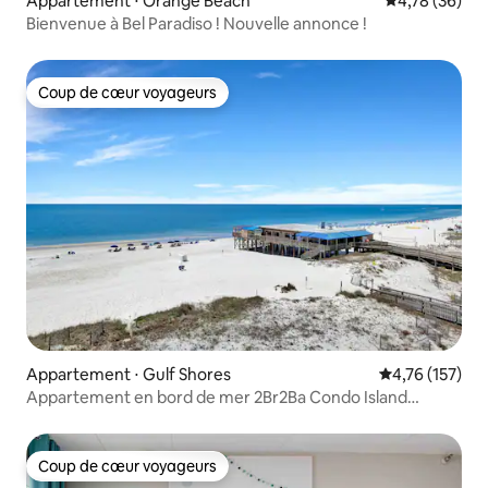
Appartement ⋅ Orange Beach
Évaluation mo
4,78 (36)
Bienvenue à Bel Paradiso ! Nouvelle annonce !
Coup de cœur voyageurs
Coup de cœur voyageurs
Appartement ⋅ Gulf Shores
Évaluation moy
4,76 (157)
Appartement en bord de mer 2Br2Ba Condo Island
Shores 559 End Unit
Coup de cœur voyageurs
Coup de cœur voyageurs