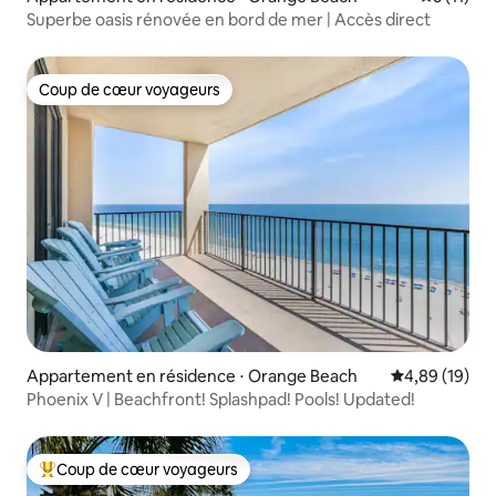
Superbe oasis rénovée en bord de mer | Accès direct
Coup de cœur voyageurs
Coup de cœur voyageurs
Appartement en résidence ⋅ Orange Beach
Évaluation mo
4,89 (19)
Phoenix V | Beachfront! Splashpad! Pools! Updated!
Coup de cœur voyageurs
Coups de cœur voyageurs les plus appréciés