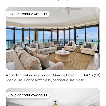
Coup de cœur voyageurs
Coup de cœur voyageurs
Appartement en résidence ⋅ Orange Beach
Évaluation mo
4,97 (38)
Spacieuse, rivière artificielle, barbecue, nouvelle
pataugeoire !
Coup de cœur voyageurs
Coup de cœur voyageurs