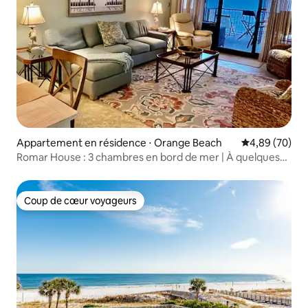
Appartement en résidence ⋅ Orange Beach
Évaluation mo
4,89 (70)
Romar House : 3 chambres en bord de mer | À quelques
pas de la plage
Coup de cœur voyageurs
Coup de cœur voyageurs