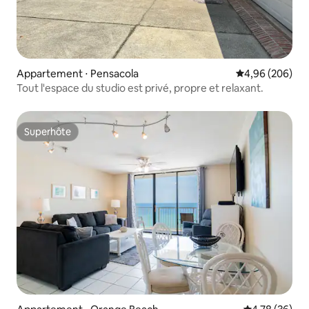
Appartement ⋅ Pensacola
Évaluation moy
4,96 (206)
Tout l'espace du studio est privé, propre et relaxant.
Superhôte
Superhôte