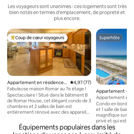
Les voyageurs sont unanimes : ces logements sont très
bien notés en termes d'emplacement, de propreté et
plus encore.
Coup de cœur voyageurs
Superhôte
Coups de cœur voyageurs les plus appréciés
Superhôte
Appartement en résidence ⋅
Évaluation moyenne sur la base
4,97 (77)
Orange Beach
Fabuleuse maison Romar au 7e étage !
Appartement ⋅ Or
Spectaculaire ! Situé dans le bâtiment B
h
Appartement en bo
de Romar House, cet élégant condo de 3
jeux aquatiques
Condo en bord de
chambres et 2 salles de bain est
et 1 salle de bain 
entièrement rénové avec des appareils
magnifique sur le 
haut de gamme et des finitions de bon
privé et qui est pa
goût. Avec une grande terrasse et un
Équipements populaires dans les
escapade ou pour 
intérieur spacieux, c'est l'endroit idéal
en famille. Les équipements du Phoenix