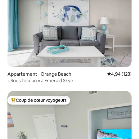
Appartement ⋅ Orange Beach
Évaluation moy
4,94 (123)
« Sous l'océan » à Emerald Skye
Coup de cœur voyageurs
Coups de cœur voyageurs les plus appréciés