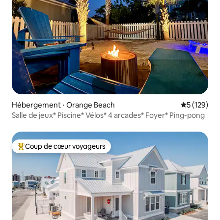
Hébergement ⋅ Orange Beach
Évaluation 
5 (129)
Salle de jeux* Piscine* Vélos* 4 arcades* Foyer* Ping-pong
Coup de cœur voyageurs
Coups de cœur voyageurs les plus appréciés