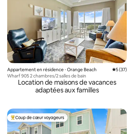
Appartement en résidence ⋅ Orange Beach
Évaluation
5 (37)
Wharf 905 2 chambres/2 salles de bain
Location de maisons de vacances
adaptées aux familles
Coup de cœur voyageurs
Coups de cœur voyageurs les plus appréciés