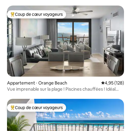
Coup de cœur voyageurs
Coups de cœur voyageurs les plus appréciés
Appartement ⋅ Orange Beach
Évaluation moy
4,95 (128)
Vue imprenable sur la plage ! Piscines chauffées ! Idéal
pour les familles
Coup de cœur voyageurs
Coups de cœur voyageurs les plus appréciés