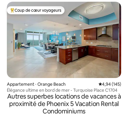
Coup de cœur voyageurs
Coups de cœur voyageurs les plus appréciés
Appartement ⋅ Orange Beach
Évaluation moy
4,94 (145)
Élégance ultime en bord de mer - Turquoise Place C1704
Autres superbes locations de vacances à
proximité de Phoenix 5 Vacation Rental
Condominiums