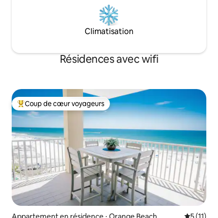
Climatisation
Résidences avec wifi
Coup de cœur voyageurs
Coups de cœur voyageurs les plus appréciés
Appartement en résidence ⋅ Orange Beach
Évaluatio
5 (11)