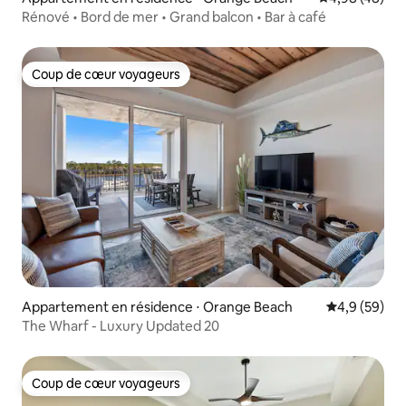
Rénové • Bord de mer • Grand balcon • Bar à café
Coup de cœur voyageurs
Coup de cœur voyageurs
Appartement en résidence ⋅ Orange Beach
Évaluation m
4,9 (59)
The Wharf - Luxury Updated 20
Coup de cœur voyageurs
Coup de cœur voyageurs