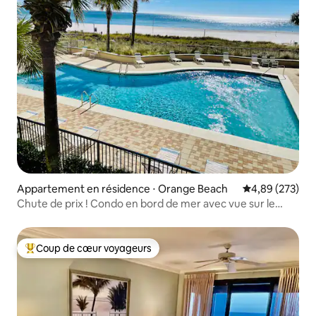
Appartement en résidence ⋅ Orange Beach
Évaluation moy
4,89 (273)
Chute de prix ! Condo en bord de mer avec vue sur le
golfe et la piscine
Coup de cœur voyageurs
Coups de cœur voyageurs les plus appréciés