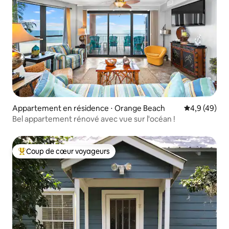
Appartement en résidence ⋅ Orange Beach
Évaluation m
4,9 (49)
Bel appartement rénové avec vue sur l'océan !
Coup de cœur voyageurs
Coups de cœur voyageurs les plus appréciés