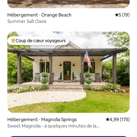
Hébergement ⋅ Orange Beach
Évaluation
5 (19)
Summer Salt Oasis
Coup de cœur voyageurs
Coups de cœur voyageurs les plus appréciés
Hébergement ⋅ Magnolia Springs
Évaluation moy
4,99 (175)
Sweet Magnolia - à quelques minutes de la
plage/Fairhope/Foley