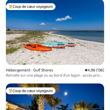
Coup de cœur voyageurs
Coups de cœur voyageurs les plus appréciés
Hébergement ⋅ Gulf Shores
Évaluation moy
4,96 (136)
Retraite sur une plage ou au bord d'un lagon : accès privé
à la plage
Coup de cœur voyageurs
Coups de cœur voyageurs les plus appréciés