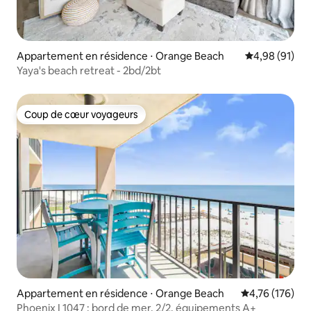
Appartement en résidence ⋅ Orange Beach
Évaluation mo
4,98 (91)
Yaya's beach retreat - 2bd/2bt
Coup de cœur voyageurs
Coup de cœur voyageurs
Appartement en résidence ⋅ Orange Beach
Évaluation moy
4,76 (176)
Phoenix I 1047 : bord de mer, 2/2, équipements A+