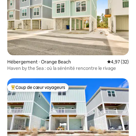
Hébergement ⋅ Orange Beach
Évaluation mo
4,97 (32)
Haven by the Sea : où la sérénité rencontre le rivage
Coup de cœur voyageurs
Coups de cœur voyageurs les plus appréciés