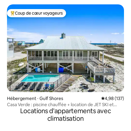
baie avec jetée
Coup de cœur voyageurs
Coups de cœur voyageurs les plus appréciés
Hébergement ⋅ Gulf Shores
Évaluation moy
4,98 (137)
Casa Verde : piscine chauffée + location de JET SKI et
Locations d'appartements avec
ponton
climatisation