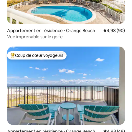
Appartement en résidence ⋅ Orange Beach
Évaluation mo
4,98 (90)
Vue imprenable sur le golfe.
Coup de cœur voyageurs
Coups de cœur voyageurs les plus appréciés
Appartement en résidence ⋅ Orange Beach
Évaluation mo
4,98 (48)