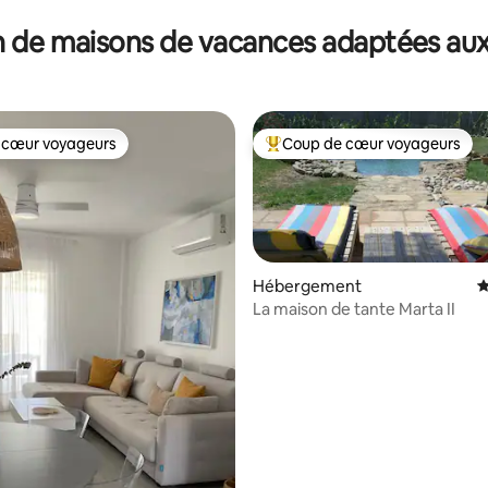
 de maisons de vacances adaptées aux
 cœur voyageurs
Coup de cœur voyageurs
 cœur voyageurs
Coups de cœur voyageurs les p
Hébergement
É
La maison de tante Marta II
e sur la base de 4 commentaires : 5 sur 5