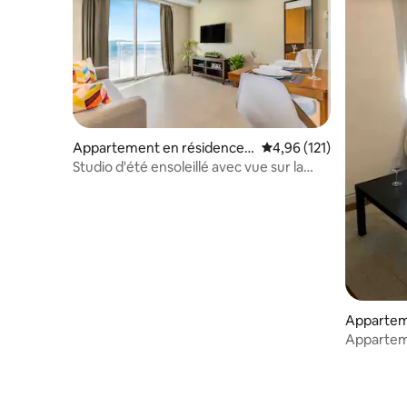
Appartement en résidence ⋅
Évaluation moyenne sur
4,96 (121)
Gibraltar
Studio d'été ensoleillé avec vue sur la
mer et à l'étage
Appartem
Appartem
chambres