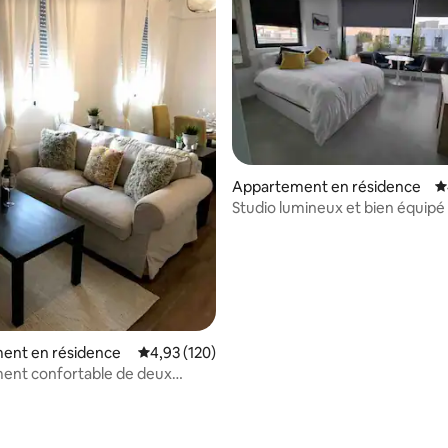
 la base de 121 commentaires : 4,96 sur 5
Appartement en résidence
É
Studio lumineux et bien équip
de Gib.
ent en résidence
Évaluation moyenne sur la base de 120 comme
4,93 (120)
ent confortable de deux
. (Casa Leon)