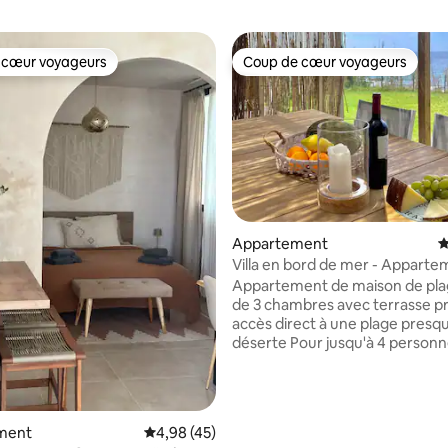
 cœur voyageurs
Coup de cœur voyageurs
 cœur voyageurs
Coup de cœur voyageurs
 sur la base de 43 commentaires : 5 sur 5
Appartement
É
Villa en bord de mer - Apparte
Emplacement unique
Appartement de maison de pla
de 3 chambres avec terrasse pr
accès direct à une plage presq
déserte Pour jusqu'à 4 personnes.
Intérieur de luxe Brise d'été fraîche sur la
terrasse extérieure couverte 
imprenable sur la rue de Gibraltar.
vacances mémorables en écout
ment
Évaluation moyenne sur la base de 45 comme
4,98 (45)
vagues se briser doucement sur