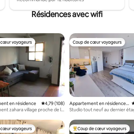
Résidences avec wifi
 cœur voyageurs
Coup de cœur voyageurs
 cœur voyageurs
Coup de cœur voyageurs
 la base de 114 commentaires : 4,93 sur 5
ent en résidence
Évaluation moyenne sur la base de 108 comme
4,79 (108)
Appartement en résidence ⋅
É
Gibraltar
nt zahara village proche de la
Studio tout neuf au dernier ét
Hub Gibraltar
 cœur voyageurs
Coup de cœur voyageurs
 cœur voyageurs
Coups de cœur voyageurs les p