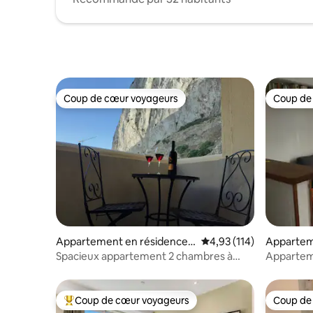
Coup de cœur voyageurs
Coup de
Coup de cœur voyageurs
Coup de
Appartement en résidence ⋅
Évaluation moyenne sur
4,93 (114)
Appartem
Gibraltar
Spacieux appartement 2 chambres à
Apparteme
quelques minutes du centre et de la
mer
plage
Coup de cœur voyageurs
Coup de
Coups de cœur voyageurs les plus appréciés
Coup de