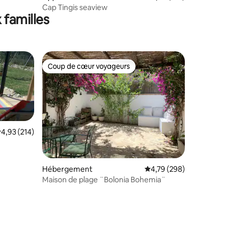
Tanger
Cap Tingis seaview
 familles
Coup de cœur voyageurs
lus appréciés
Coup de cœur voyageurs
valuation moyenne sur la base de 214 commentaires : 4,93 sur 5
4,93 (214)
Hébergement
Évaluation moyenne sur
4,79 (298)
Maison de plage ¨Bolonia Bohemia¨