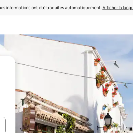
nes informations ont été traduites automatiquement. 
Afficher la lang
hes vers le haut et vers le bas pour les parcourir ou en appuyant et en fai