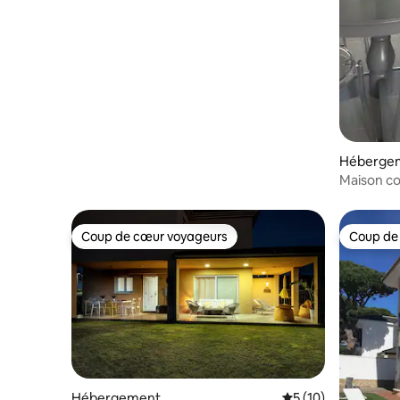
Héberge
Maison co
Atlanterr
Coup de cœur voyageurs
Coup de
Coup de cœur voyageurs
Coup de
Hébergement
Évaluation moyenne
5 (10)