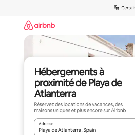
Aller
Certai
directement
au
contenu
Hébergements à
proximité de Playa de
Atlanterra
Réservez des locations de vacances, des
maisons uniques et plus encore sur Airbnb
Adresse
Lorsque les résultats s'affichent, utilisez les flèc