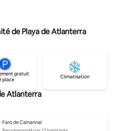
plage et à 15 min du terrain de golf de
Sanctipetri. Entièrement équipée pour
rizon.
des vacances parfaites. Si vous cherchez
iture de
un endroit idéal, cette belle maison ne
vous décevra pas.
s.
té de Playa de Atlanterra
ement gratuit
Climatisation
r place
de Atlanterra
Faro de Camarinal
Recommandé par 17 habitants