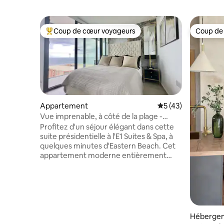
Coup de cœur voyageurs
Coup de
Coups de cœur voyageurs les plus appréciés
Coup de
Appartement
Évaluation moyenne
5 (43)
Vue imprenable, à côté de la plage -
appartement entier
Profitez d'un séjour élégant dans cette
suite présidentielle à l'E1 Suites & Spa, à
quelques minutes d'Eastern Beach. Cet
appartement moderne entièrement
équipé et haut de gamme offre une vue
imprenable sur la Méditerranée et
l'Espagne. Les voyageurs peuvent
accéder à la salle de sport, à la piscine et
au spa moyennant un supplément,
payable directement sur place.
Héberge
L'aéroport de Gibraltar, le centre-ville et