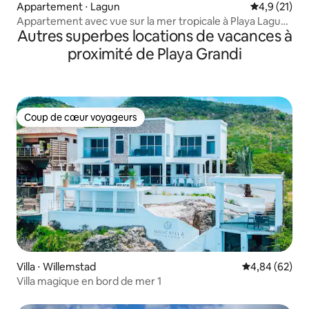
Appartement ⋅ Lagun
Évaluation m
4,9 (21)
Appartement avec vue sur la mer tropicale à Playa Lagun,
Autres superbes locations de vacances à
Curaçao
proximité de Playa Grandi
Coup de cœur voyageurs
Coup de cœur voyageurs
Villa ⋅ Willemstad
Évaluation mo
4,84 (62)
Villa magique en bord de mer 1