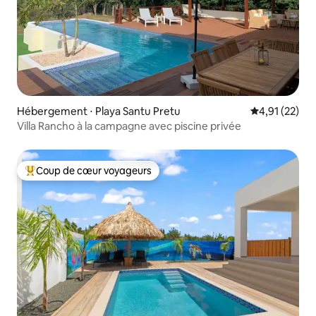
Hébergement ⋅ Playa Santu Pretu
Évaluation mo
4,91 (22)
Villa Rancho à la campagne avec piscine privée
Coup de cœur voyageurs
Coups de cœur voyageurs les plus appréciés