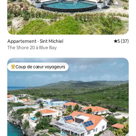
Appartement ⋅ Sint Michiel
Évaluation
5 (37)
The Shore 20 à Blue Bay
Coup de cœur voyageurs
Coups de cœur voyageurs les plus appréciés