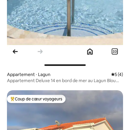
Appartement ⋅ Lagun
Évaluatio
5 (4)
Appartement Deluxe 14 en bord de mer au Lagun Blou
Resort
Coup de cœur voyageurs
Coups de cœur voyageurs les plus appréciés