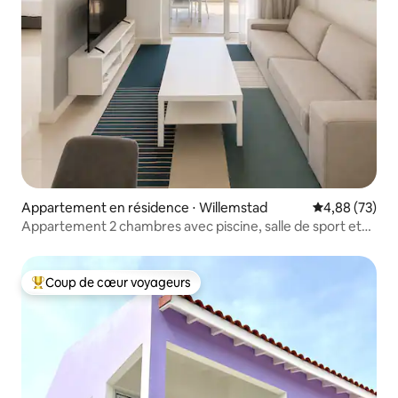
Appartement en résidence ⋅ Willemstad
Évaluation mo
4,88 (73)
Appartement 2 chambres avec piscine, salle de sport et
vue sur l'océan au Grand View F2
Coup de cœur voyageurs
Coups de cœur voyageurs les plus appréciés