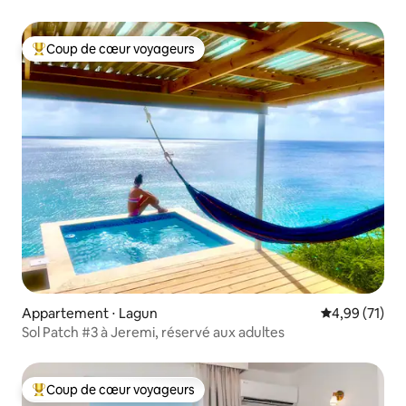
Coup de cœur voyageurs
Coups de cœur voyageurs les plus appréciés
Appartement ⋅ Lagun
Évaluation mo
4,99 (71)
Sol Patch #3 à Jeremi, réservé aux adultes
Coup de cœur voyageurs
Coups de cœur voyageurs les plus appréciés