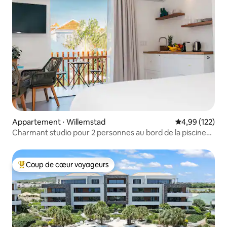
Appartement ⋅ Willemstad
Évaluation moy
4,99 (122)
Charmant studio pour 2 personnes au bord de la piscine
dans le quartier animé de Pietermaai
Coup de cœur voyageurs
Coups de cœur voyageurs les plus appréciés