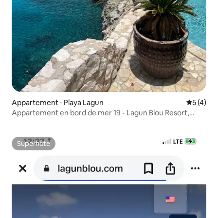
Appartement ⋅ Playa Lagun
Évaluatio
5 (4)
Appartement en bord de mer 19 - Lagun Blou Resort,
Curaçao
Superhôte
Superhôte