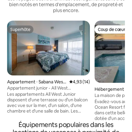
bien notés en termes d'emplacement, de propreté et
plus encore.
Superhôte
Coup de cœur vo
Superhôte
Coup de cœur vo
Appartement ⋅ Sabana West
Évaluation moyenne sur la base
4,93 (14)
punt
Appartement junior - All West
Hébergement ⋅ J
Apartments
Les appartements All West Junior
La maison de plag
disposent d'une terrasse ou d'un balcon
Évadez-vous au pa
avec vue sur la mer, d'un salon, d'une
Ocean Resort fermé ! Détende
chambre et d'une salle de bain. Les
dans cette belle 
appartements Junior sont entièrement
dotée d'un accès à
meublés : Lits jumeaux dans la chambre
Équipements populaires dans les
d'une piscine priv
à coucher Canapé convertible grand lit
sur l'océan et d'u