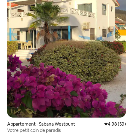
Appartement ⋅ Sabana Westpunt
Évaluation mo
4,98 (59)
Votre petit coin de paradis