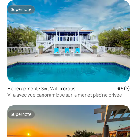
Superhôte
Superhôte
Hébergement ⋅ Sint Willibrordus
Évaluatio
5 (3)
Villa avec vue panoramique sur la mer et piscine privée
Superhôte
Superhôte