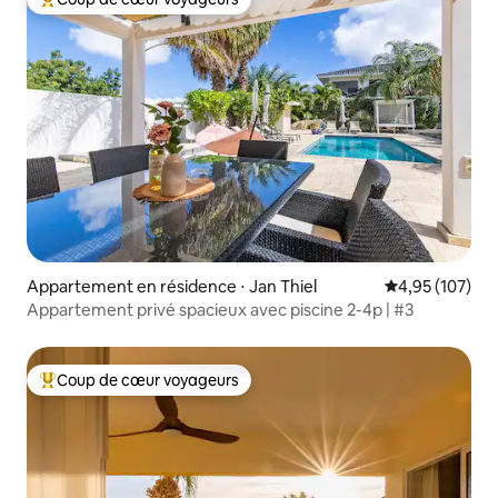
Coups de cœur voyageurs les plus appréciés
Appartement en résidence ⋅ Jan Thiel
Évaluation moy
4,95 (107)
Appartement privé spacieux avec piscine 2-4p | #3
Coup de cœur voyageurs
Coups de cœur voyageurs les plus appréciés