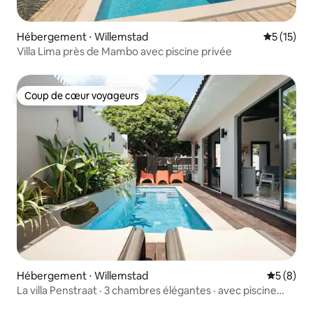
Hébergement ⋅ Willemstad
Évaluation
5 (15)
Villa Lima près de Mambo avec piscine privée
Coup de cœur voyageurs
Coup de cœur voyageurs
Hébergement ⋅ Willemstad
Évaluatio
5 (8)
La villa Penstraat · 3 chambres élégantes · avec piscine
profonde