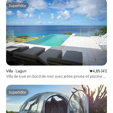
Superhôte
Superhôte
Villa ⋅ Lagun
Évaluation mo
4,85 (41)
Villa de luxe en bord de mer avec jetée privée et piscine à
débordement
Superhôte
Superhôte