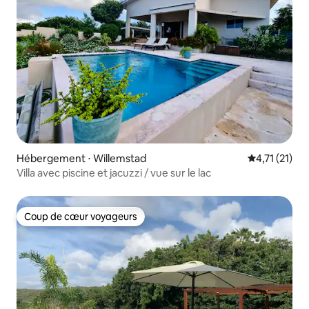
Hébergement ⋅ Willemstad
Évaluation m
4,71 (21)
Villa avec piscine et jacuzzi / vue sur le lac
Coup de cœur voyageurs
Coup de cœur voyageurs