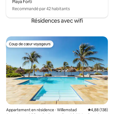
Playa Forti
Recommandé par 42 habitants
Résidences avec wifi
Coup de cœur voyageurs
Coup de cœur voyageurs
Appartement en résidence ⋅ Willemstad
Évaluation moy
4,88 (138)