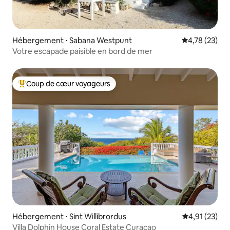
Hébergement ⋅ Sabana Westpunt
Évaluation mo
4,78 (23)
Votre escapade paisible en bord de mer
Coup de cœur voyageurs
Coups de cœur voyageurs les plus appréciés
Hébergement ⋅ Sint Willibrordus
Évaluation mo
4,91 (23)
Villa Dolphin House Coral Estate Curaçao