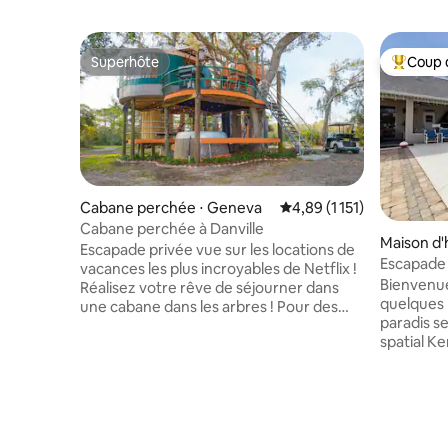
Superhôte
Coup 
Superhôte
Coups de
Cabane perchée ⋅ Geneva
Évaluation moyenne sur l
4,89 (1 151)
Cabane perchée à Danville
Maison d'h
Escapade privée vue sur les locations de
Escapade 
vacances les plus incroyables de Netflix !
Bienvenue
Réalisez votre rêve de séjourner dans
quelques 
une cabane dans les arbres ! Pour des
paradis se
raisons de sécurité, ce lieu est réservé
spatial K
aux adultes. Nous n'autorisons pas les
d'accueil
enfants ou les animaux domestiques. La
un lanceme
cabane dans les arbres a un ascenseur à
plage ou 
tronc d'arbre, une douche privée, la
Vous avez
climatisation et de vraies toilettes à
propre pl
l'intérieur afin que vous puissiez apporter