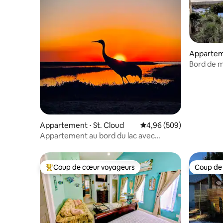
Appartem
Bord de me
Appartement ⋅ St. Cloud
Évaluation moyenne sur 
4,96 (509)
Appartement au bord du lac avec
kayak/canoë gratuit
Coup de cœur voyageurs
Coup de
Coups de cœur voyageurs les plus appréciés
Coup de