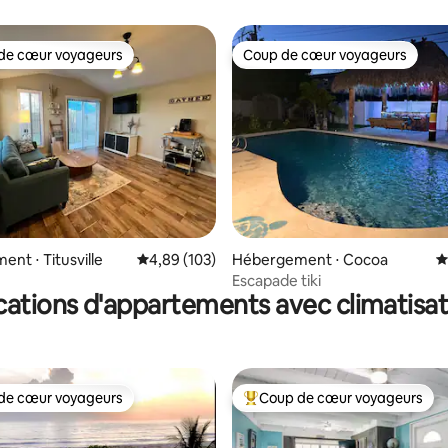
de cœur voyageurs
Coup de cœur voyageurs
 cœur voyageurs les plus appréciés
Coup de cœur voyageurs
la base de 218 commentaires : 4,98 sur 5
nt ⋅ Titusville
Évaluation moyenne sur la base de 103 commen
4,89 (103)
Hébergement ⋅ Cocoa
É
Escapade tiki
cations d'appartements avec climatisat
de cœur voyageurs
Coup de cœur voyageurs
 cœur voyageurs les plus appréciés
Coups de cœur voyageurs les p