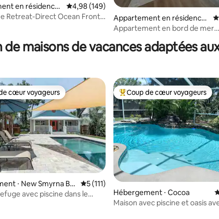
ent en résidence
Évaluation moyenne sur la base de 149 commen
4,98 (149)
Beach
e Retreat-Direct Ocean Front
Appartement en résidence
É
 la base de 119 commentaires : 4,93 sur 5
⋅ Indialantic
Appartement en bord de mer
récemment rénové avec piscin
 de maisons de vacances adaptées aux
de cœur voyageurs
Coup de cœur voyageurs
 cœur voyageurs les plus appréciés
Coups de cœur voyageurs les p
ent ⋅ New Smyrna Be
Évaluation moyenne sur la base de 111 co
5 (111)
Hébergement ⋅ Cocoa
É
efuge avec piscine dans le
Maison avec piscine et oasis av
storique de NSB
 la base de 119 commentaires : 4,97 sur 5
grand jardin clôturé.