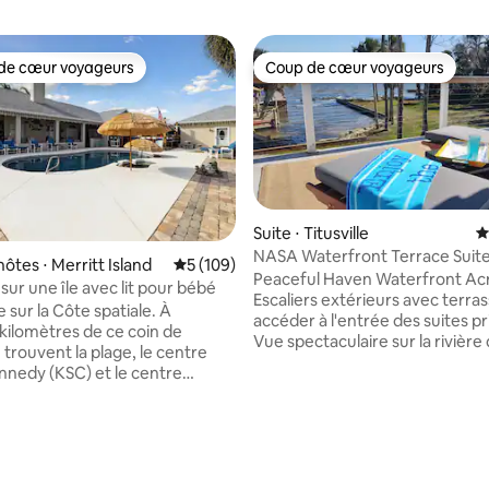
de cœur voyageurs
Coup de cœur voyageurs
 cœur voyageurs les plus appréciés
Coup de cœur voyageurs
a base de 1 151 commentaires : 4,89 sur 5
Suite ⋅ Titusville
É
NASA Waterfront Terrace Suit
ôtes ⋅ Merritt Island
Évaluation moyenne sur la base de 109 co
5 (109)
Dock Sep Entrance
Peaceful Haven Waterfront Ac
sur une île avec lit pour bébé
Escaliers extérieurs avec terra
 sur la Côte spatiale. À
accéder à l'entrée des suites pr
kilomètres de ce coin de
Vue spectaculaire sur la rivière 
 trouvent la plage, le centre
suites. Regardez les lancement
ennedy (KSC) et le centre
fusées, les levers de soleil, les
 du KSC. Vous pouvez regarder
les dauphins, les lamantins, les r
nt de fusée depuis le jardin, la
oiseaux, la pêche et le kayak. À
de nombreux autres endroits.
de conduite facile des magasin
 votre propre entrée et votre
restaurants, accès à l'autorout
ace de parking et notre maison
seulement 38 minutes à l'est d