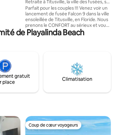
Retraite à Titusville, la ville des fusées, sur
do.
la côte spatiale
Parfait pour les couples !!! Venez voir un
à thème,
lancement de fusée Falcon 9 dans la ville
9 min
ensoleillée de Titusville, en Floride. Nous
u port de
prenons le CONFORT au sérieux et vous
coa
mité de Playalinda Beach
ne serez pas déçu ! Un endroit reposant
pour se détendre, aller à la pêche ou
travailler à distance avec Internet HAUTE
vitesse. Visitez Playalinda Beach, avec
des kilomètres de plages protégées, à
seulement 13 miles de la maison d'hôtes
et à 5 miles de l'Indian River avec des
rampes de mise à l'eau publiques. Maison
ement gratuit
d'hôtes privée spacieuse, plafonds de
Climatisation
r place
9 pieds, avec beaucoup de lumière
naturelle ! Excellent emplacement !
Coup de cœur voyageurs
Coup de cœur voyageurs