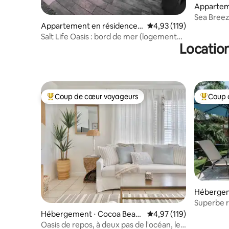
Appartem
⋅ Cocoa 
Sea Breez
Appartement en résidence ⋅
Évaluation moyenne sur
4,93 (119)
2/2
Satellite Beach
Salt Life Oasis : bord de mer (logement
Location
d'angle)
Coup de cœur voyageurs
Coup 
Coups de cœur voyageurs les plus appréciés
Coups de
Hébergem
ach
Superbe r
centre hi
Hébergement ⋅ Cocoa Beac
Évaluation moyenne sur
4,97 (119)
h
Oasis de repos, à deux pas de l'océan, les