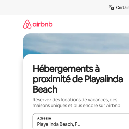
Aller
Certai
directement
au
contenu
Hébergements à
proximité de Playalinda
Beach
Réservez des locations de vacances, des
maisons uniques et plus encore sur Airbnb
Adresse
Lorsque les résultats s'affichent, utilisez les flèc