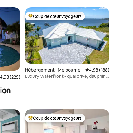
Coup de cœur voyageurs
Coups de cœur voyageurs les plus appréciés
Hébergement ⋅ Melbourne
Évaluation moyenne sur
4,98 (188)
Luxury Waterfront - quai privé, dauphins,
taires : 4,89 sur 5
valuation moyenne sur la base de 229 commentaires : 4,93 sur 5
4,93 (229)
vues
ion
Coup de cœur voyageurs
lus appréciés
Coups de cœur voyageurs les plus appréciés