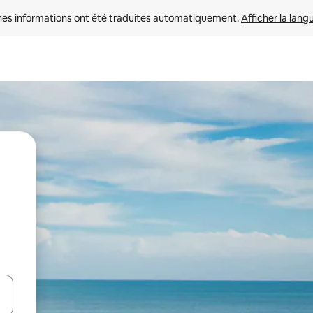
nes informations ont été traduites automatiquement. 
Afficher la lang
hes vers le haut et vers le bas pour les parcourir ou en appuyant et en fai