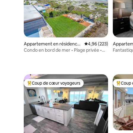
Appartement en résidence
Évaluation moyenne sur 
4,96 (223)
Apparteme
⋅ Cocoa Beach
ocoa Bea
Condo en bord de mer • Plage privée •
Fantastiq
Vues sur les fusées
à la plage 
Coup de cœur voyageurs
Coup 
Coups de cœur voyageurs les plus appréciés
Coups de