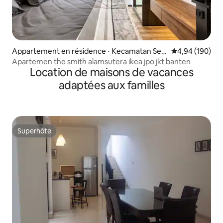
Appartement en résidence ⋅ Kecamatan Ser
Évaluation moy
4,94 (190)
pong Utara
Apartemen the smith alamsutera ikea jpo jkt banten
Location de maisons de vacances
adaptées aux familles
Superhôte
Superhôte