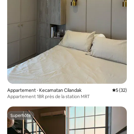
Appartement ⋅ Kecamatan Cilandak
Évaluation
5 (32)
Appartement 1BR près de la station MRT
Superhôte
Superhôte