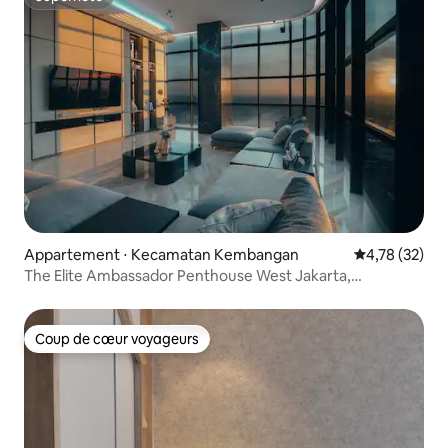
Superhôte
Appartement ⋅ Kecamatan Kembangan
Évaluation mo
4,78 (32)
The Elite Ambassador Penthouse West Jakarta,
3 chambres
Coup de cœur voyageurs
Coup de cœur voyageurs