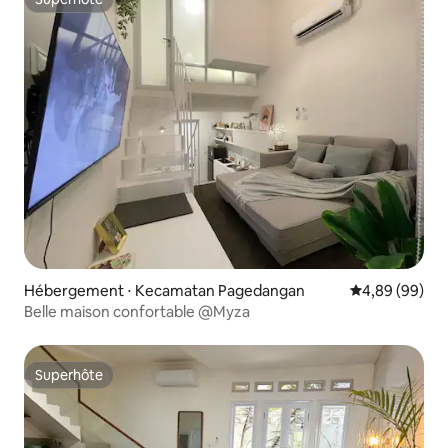
Superhôte
Hébergement ⋅ Kecamatan Pagedangan
Évaluation mo
4,89 (99)
Belle maison confortable @Myza
Superhôte
Superhôte