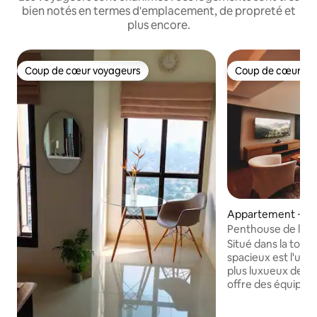
bien notés en termes d'emplacement, de propreté et
plus encore.
Coup de cœur voyageurs
Coup de cœur vo
Coup de cœur voyageurs
Coup de cœur vo
Appartement ⋅ K
Serpong
Penthouse de luxe, 
BSD
Situé dans la tour 
spacieux est l'un 
plus luxueux de BS
offre des équipe
notamment une cu
Wi-Fi de 100 Mbps,