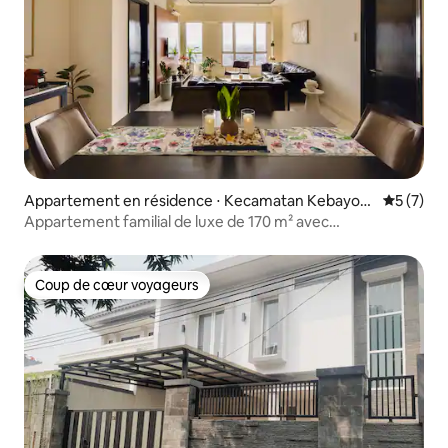
Appartement en résidence ⋅ Kecamatan Kebayora
Évaluatio
5 (7)
n Lama
Appartement familial de luxe de 170 m² avec
3 chambres|Piscine|Chambre Jungle|Senayan
Coup de cœur voyageurs
Coup de cœur voyageurs