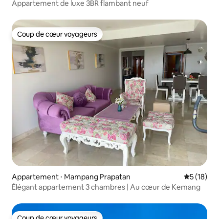
Appartement de luxe 3BR flambant neuf
Coup de cœur voyageurs
Coup de cœur voyageurs
Appartement ⋅ Mampang Prapatan
Évaluation
5 (18)
Élégant appartement 3 chambres | Au cœur de Kemang
Coup de cœur voyageurs