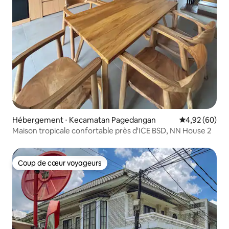
Hébergement ⋅ Kecamatan Pagedangan
Évaluation mo
4,92 (60)
Maison tropicale confortable près d'ICE BSD, NN House 2
Coup de cœur voyageurs
Coup de cœur voyageurs