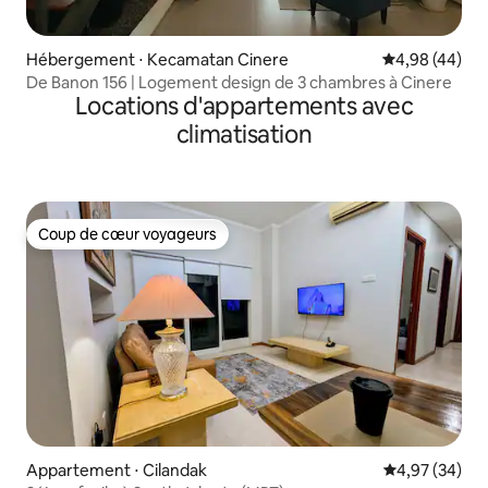
Hébergement ⋅ Kecamatan Cinere
Évaluation mo
4,98 (44)
De Banon 156 | Logement design de 3 chambres à Cinere
Locations d'appartements avec
climatisation
Coup de cœur voyageurs
Coup de cœur voyageurs
Appartement ⋅ Cilandak
Évaluation mo
4,97 (34)