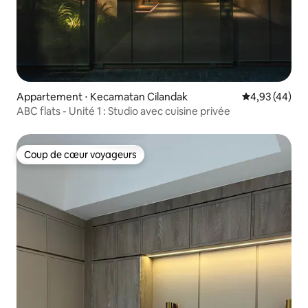
Appartement ⋅ Kecamatan Cilandak
Évaluation mo
4,93 (44)
ABC flats - Unité 1 : Studio avec cuisine privée
Coup de cœur voyageurs
Coup de cœur voyageurs