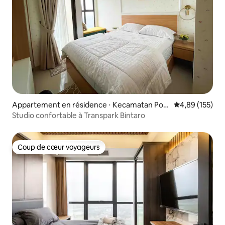
Appartement en résidence ⋅ Kecamatan Pon
Évaluation moy
4,89 (155)
dok Aren
Studio confortable à Transpark Bintaro
Coup de cœur voyageurs
Coup de cœur voyageurs