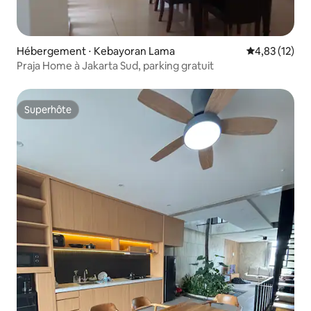
Hébergement ⋅ Kebayoran Lama
Évaluation mo
4,83 (12)
Praja Home à Jakarta Sud, parking gratuit
Superhôte
Superhôte