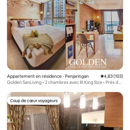
Appartement en résidence ⋅ Penjaringan
Évaluation moy
4,83 (103)
Golden SanLiving • 2 chambres avec lit King Size • Près du
centre commercial PIK Ave
Coup de cœur voyageurs
Coup de cœur voyageurs