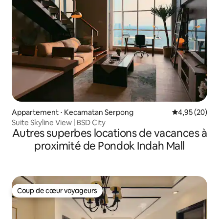
Appartement ⋅ Kecamatan Serpong
Évaluation mo
4,95 (20)
Suite Skyline View | BSD City
Autres superbes locations de vacances à
proximité de Pondok Indah Mall
Coup de cœur voyageurs
Coup de cœur voyageurs