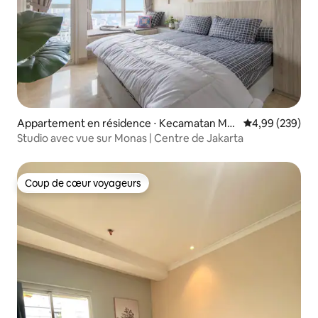
Appartement en résidence ⋅ Kecamatan Me
Évaluation moy
4,99 (239)
nteng
Studio avec vue sur Monas | Centre de Jakarta
Coup de cœur voyageurs
Coup de cœur voyageurs