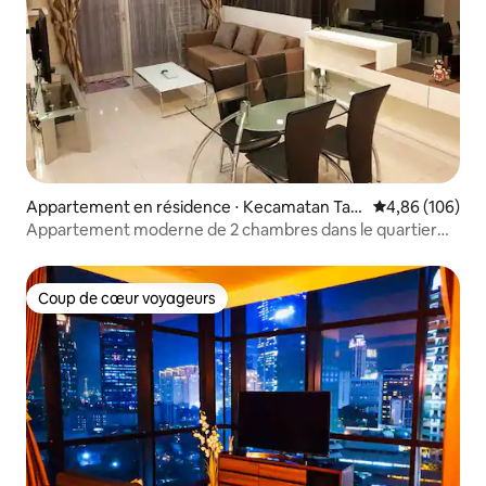
Appartement en résidence ⋅ Kecamatan Tan
Évaluation moy
4,86 (106)
ah Abang
Appartement moderne de 2 chambres dans le quartier
d'affaires de Jakarta avec Netflix
Coup de cœur voyageurs
Coup de cœur voyageurs