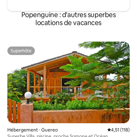
Popenguine : d'autres superbes
locations de vacances
Superhôte
Superhôte
Hébergement ⋅ Guereo
Évaluation mo
4,51 (118)
Superbe Villa, piscine, proche Somone et Océan