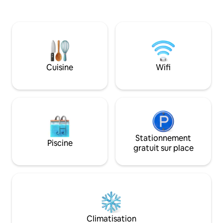
entièrement climatisée.Residence
sécurisée. Lieu paisible sans vis à vis pour
une escapade inoubliable 🇸🇳 📍Accès
facile à 30 minutes de l'aeroport Blaise
diagne,à Nguerigne, à 10 minute des
plages de Somone et 15 minute de Saly
.⭐️
Cuisine
Wifi
Stationnement
Piscine
gratuit sur place
Climatisation