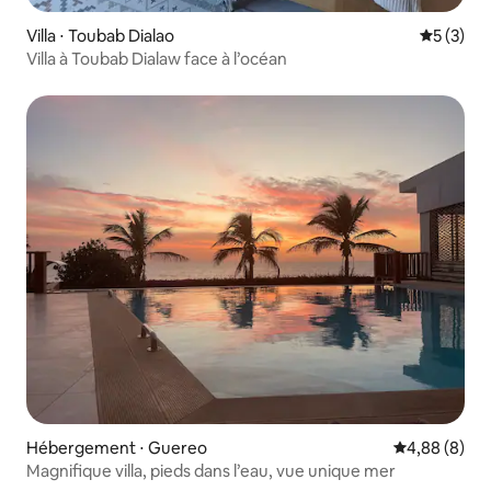
Villa ⋅ Toubab Dialao
Évaluatio
5 (3)
Villa à Toubab Dialaw face à l’océan
Hébergement ⋅ Guereo
Évaluation m
4,88 (8)
Magnifique villa, pieds dans l’eau, vue unique mer