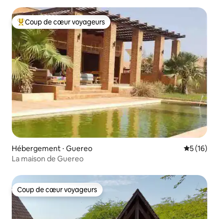
Coup de cœur voyageurs
Coups de cœur voyageurs les plus appréciés
Hébergement ⋅ Guereo
Évaluation
5 (16)
La maison de Guereo
Coup de cœur voyageurs
Coup de cœur voyageurs