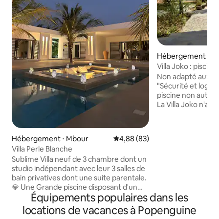
Hébergement ⋅ P
e
Villa Joko : piscin
Non adapté aux en
"Sécurité et logem
piscine non autori
La Villa Joko n'a de
C'est un ancien c
acquis en 2008 ré
m'attachant à en r
Hébergement ⋅ Mbour
Évaluation moyenne sur la base
4,88 (83)
et authenticité. Il
Villa Perle Blanche
voyageurs recherc
Sublime Villa neuf de 3 chambre dont un
chaleureux et proc
studio indépendant avec leur 3 salles de
habitants. Les voy
bain privatives dont une suite parentale.
confort, modernité
💎 Une Grande piscine disposant d'un
séjour sans impré
Équipements populaires dans les
magnifique salon immergé, ainsi que des
immanquablement
beds et transats.Un grand séjour avec sa
locations de vacances à Popenguine
cuisine US toute équipée.Villa