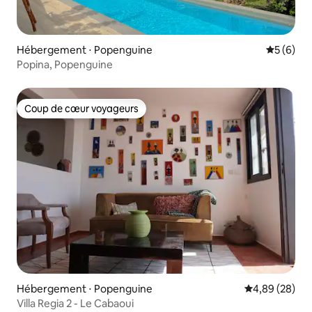
Hébergement ⋅ Popenguine
Évaluatio
5 (6)
Popina, Popenguine
Coup de cœur voyageurs
Coup de cœur voyageurs
Hébergement ⋅ Popenguine
Évaluation mo
4,89 (28)
Villa Regia 2 - Le Cabaoui