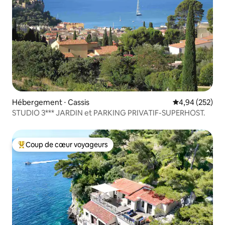
Hébergement ⋅ Cassis
Évaluation moy
4,94 (252)
STUDIO 3*** JARDIN et PARKING PRIVATIF-SUPERHOST.
Coup de cœur voyageurs
Coups de cœur voyageurs les plus appréciés