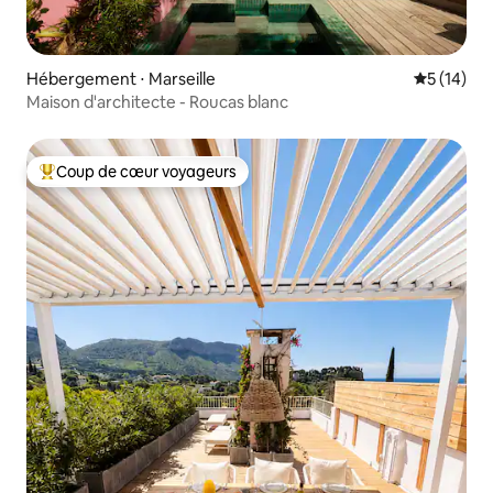
Hébergement ⋅ Marseille
Évaluation
5 (14)
Maison d'architecte - Roucas blanc
Coup de cœur voyageurs
Coups de cœur voyageurs les plus appréciés