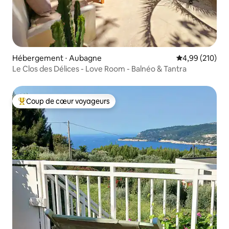
Hébergement ⋅ Aubagne
Évaluation moy
4,99 (210)
Le Clos des Délices - Love Room - Balnéo & Tantra
Coup de cœur voyageurs
Coups de cœur voyageurs les plus appréciés