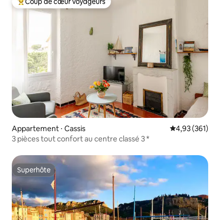
Coup de cœur voyageurs
Coups de cœur voyageurs les plus appréciés
Appartement ⋅ Cassis
Évaluation moy
4,93 (361)
3 pièces tout confort au centre classé 3 *
Superhôte
Superhôte