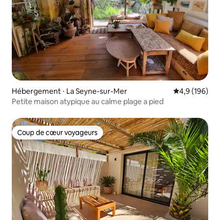
Hébergement ⋅ La Seyne-sur-Mer
Évaluation mo
4,9 (196)
Petite maison atypique au calme plage a pied
Coup de cœur voyageurs
Coup de cœur voyageurs