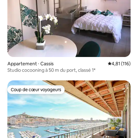
Appartement ⋅ Cassis
Évaluation moy
4,81 (116)
Studio cocooning à 50 m du port, classé 1*
Coup de cœur voyageurs
Coup de cœur voyageurs