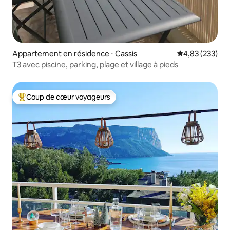
Appartement en résidence ⋅ Cassis
Évaluation moy
4,83 (233)
T3 avec piscine, parking, plage et village à pieds
Coup de cœur voyageurs
Coups de cœur voyageurs les plus appréciés