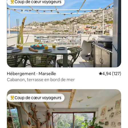
Coup de cœur voyageurs
Coups de cœur voyageurs les plus appréciés
Hébergement ⋅ Marseille
Évaluation moy
4,94 (127)
Cabanon, terrasse en bord de mer
Coup de cœur voyageurs
Coups de cœur voyageurs les plus appréciés