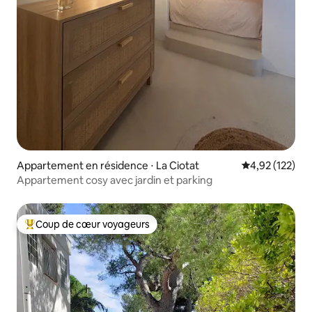
Appartement en résidence ⋅ La Ciotat
Évaluation moy
4,92 (122)
Appartement cosy avec jardin et parking
Coup de cœur voyageurs
Coups de cœur voyageurs les plus appréciés