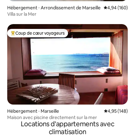
Hébergement ⋅ Arrondissement de Marseille
Évaluation moy
4,94 (160)
Villa sur la Mer
Coup de cœur voyageurs
Coups de cœur voyageurs les plus appréciés
Hébergement ⋅ Marseille
Évaluation moy
4,95 (148)
Maison avec piscine directement sur la mer
Locations d'appartements avec
climatisation