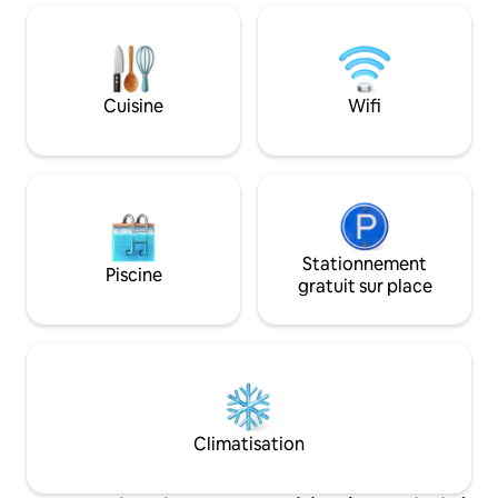
,chambre principal avec un grand
parfaite pour une
dressing lit de (160X200 ),cuisine
confortable à Cass
aménagée et équipé, salle de bain avec
douche à l'italienne.
Cuisine
Wifi
Stationnement
Piscine
gratuit sur place
Climatisation