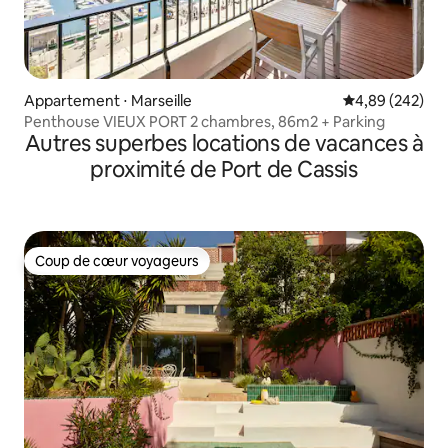
Appartement ⋅ Marseille
Évaluation moy
4,89 (242)
Penthouse VIEUX PORT 2 chambres, 86m2 + Parking
Autres superbes locations de vacances à
proximité de Port de Cassis
Coup de cœur voyageurs
Coup de cœur voyageurs