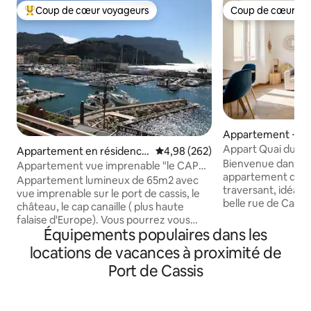
Coup de cœur voyageurs
Coup de cœur vo
Coups de cœur voyageurs les plus appréciés
Coup de cœur vo
Appartement ⋅ Ca
Appart Quai du Por
Appartement en résidence
Évaluation moyenne sur la base 
4,98 (262)
parking clim
Bienvenue dans c
⋅ Cassis
Appartement vue imprenable "le CAP
appartement de 30
NAIO"
Appartement lumineux de 65m2 avec
traversant, idéale
vue imprenable sur le port de cassis, le
belle rue de Cassi
château, le cap canaille ( plus haute
pas de tout. Vous 
falaise d'Europe). Vous pourrez vous
décoration contem
Équipements populaires dans les
déplacer à pieds depuis l'appartement
terrasse donnant 
pour vous rendre en plein coeur de
locations de vacances à proximité de
calme, parfaite po
Cassis où il y a tous les commerces,
Port de Cassis
apéro. Climatisé, 
restaurants,bars et à 150 mètres des 2
Wifi, Netflix), en
plages. Rénové en Mars 2018 , tout
linge de maison fou
confort , grand salon avec coin repas
seulement 6 min à pied. L’adress