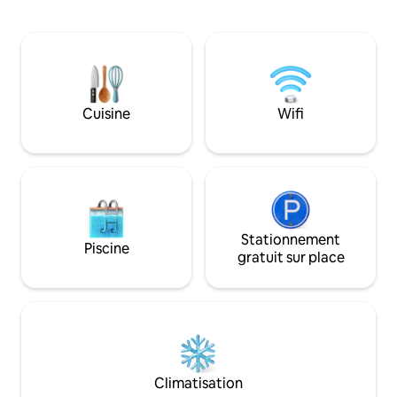
le calme qui distinguent cet
bâtiment historique
appartement. Au coin de la rue, au bord
d'un lit double de 
de la rivière, se trouve la célèbre place
salon, d'une kitc
Ribeira avec son amalgame de bars, de
équipée et d'une s
boutiques et de marchés. Vous ne
Nous sommes heur
manquerez pas l'église Francisco, le
vous faisant des
Palácio da Bolsa et le Mercado Ferreira
rendre votre séjou
Cuisine
Wifi
Borges à quelques pas.
agréable !
Stationnement
Piscine
gratuit sur place
Climatisation