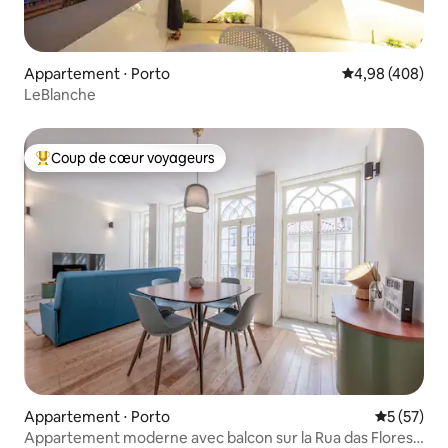
Appartement ⋅ Porto
Évaluation moy
4,98 (408)
LeBlanche
Coup de cœur voyageurs
Coups de cœur voyageurs les plus appréciés
Appartement ⋅ Porto
Évaluation
5 (57)
Appartement moderne avec balcon sur la Rua das Flores -