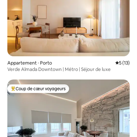
Appartement ⋅ Porto
Évaluation
5 (13)
Verde Almada Downtown | Métro | Séjour de luxe
Coup de cœur voyageurs
Coups de cœur voyageurs les plus appréciés