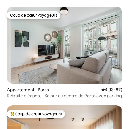
3ème
Coup de cœur voyageurs
Coup de cœur voyageurs
Appartement ⋅ Porto
Évaluation mo
4,93 (87)
Retraite élégante | Séjour au centre de Porto avec parking
Coup de cœur voyageurs
Coups de cœur voyageurs les plus appréciés