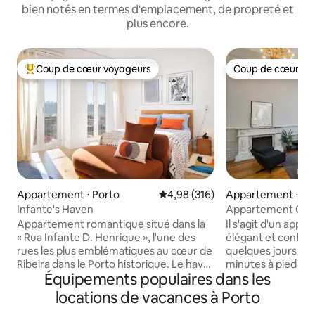
bien notés en termes d'emplacement, de propreté et
plus encore.
Coup de cœur voyageurs
Coup de cœur vo
Coups de cœur voyageurs les plus appréciés
Coup de cœur vo
Appartement ⋅ Porto
Évaluation moyenne sur la base 
4,98 (316)
Appartement ⋅ Bo
Infante's Haven
Appartement Opor
Appartement romantique situé dans la
Il s'agit d'un app
« Rua Infante D. Henrique », l'une des
élégant et confort
rues les plus emblématiques au cœur de
quelques jours de
Ribeira dans le Porto historique. Le havre
minutes à pied du centre-
Équipements populaires dans les
de paix idéal où revenir après avoir
de fenêtres inson
exploré la ville, où il est impossible de ne
installées pour un
locations de vacances à Porto
pas être touché par la lumière, la paix et
plus confortable. 