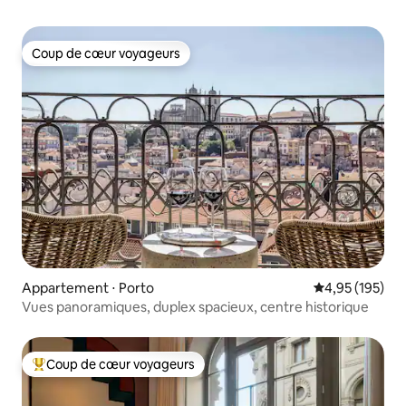
Coup de cœur voyageurs
Coup de cœur voyageurs
Appartement ⋅ Porto
Évaluation moy
4,95 (195)
Vues panoramiques, duplex spacieux, centre historique
Coup de cœur voyageurs
Coups de cœur voyageurs les plus appréciés