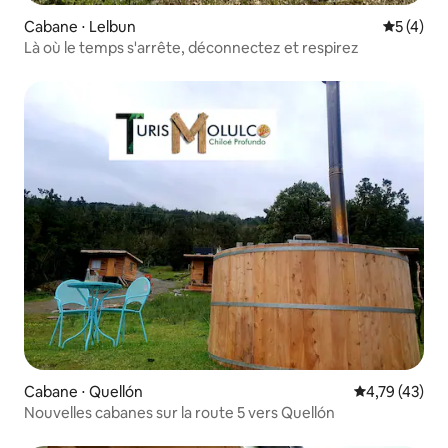
Cabane ⋅ Lelbun
Évaluatio
5 (4)
Là où le temps s'arrête, déconnectez et respirez
Cabane ⋅ Quellón
Évaluation mo
4,79 (43)
Nouvelles cabanes sur la route 5 vers Quellón