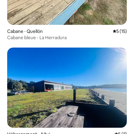
Cabane ⋅ Quellón
Évaluation
5 (15)
Cabane bleue - La Herradura