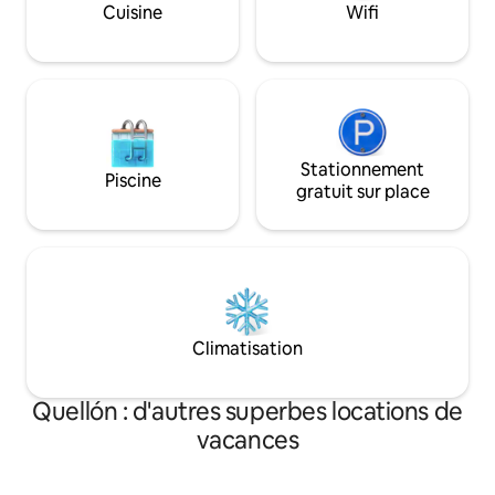
avec des bains de forêt sur notre
Cuisine
Wifi
magnifique sentier indigène et visitez la
forêt fossile.
Stationnement
Piscine
gratuit sur place
Climatisation
Quellón : d'autres superbes locations de
vacances