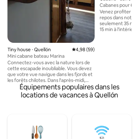
o
Cabanes pour 6 p
Quellón-Chiloé
Venez profiter de l
repos dans notre t
seulement 35 min 
15 min à l'intérieur
vous pourrez visit
de Chiloé Quellón,
Tantauco et aussi 
Tiny house ⋅ Quellón
Évaluation moyenne sur la base
4,98 (59)
distance mais éga
Mini cabane bateau Marina
pendant la journ
Connectez-vous avec la nature lors de
parc national, etc. Services avec un coût
cette escapade inoubliable. Vous devez
supplémentaire (no
que votre vue navigue dans les fjords et
location de la cab
les forêts chilotes. Dans l'après-midi,
d'eau chaude, sen
Équipements populaires dans les
détendez-vous votre corps et votre
bateau pour obser
esprit dans le pot chaud sous les étoiles.
locations de vacances à Quellón
Magellan.
Sa forme de bateau et son
environnement naturel vous donneront
la sensation de flotter sur les mers de
Chiloé. Mini Cabaña Lancha Marina
possède une belle architecture pour
faire de votre repos un succès.
Renforcez votre système immunitaire