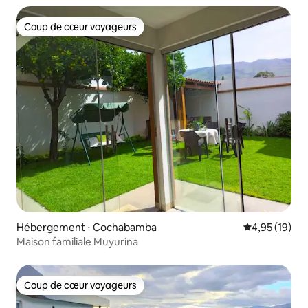
Coup de cœur voyageurs
Coup de cœur voyageurs
Hébergement ⋅ Cochabamba
Évaluation mo
4,95 (19)
Maison familiale Muyurina
Coup de cœur voyageurs
Coup de cœur voyageurs