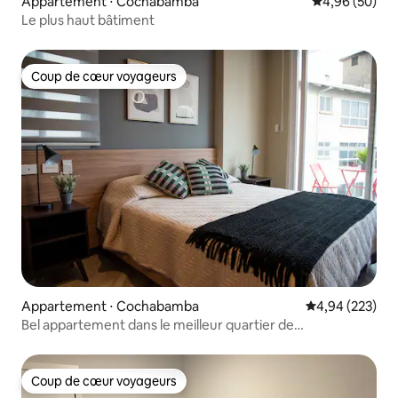
Appartement ⋅ Cochabamba
Évaluation mo
4,96 (50)
Le plus haut bâtiment
Coup de cœur voyageurs
Coup de cœur voyageurs
Appartement ⋅ Cochabamba
Évaluation moy
4,94 (223)
Bel appartement dans le meilleur quartier de
Cochabamba
Coup de cœur voyageurs
Coup de cœur voyageurs