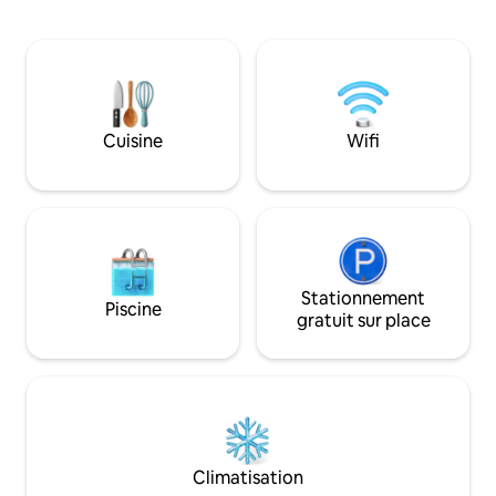
pâtés de maisons, il y a un supermarché,
entouré par la nature 🍃. 💦 Pr
des pharmacies, des hôpitaux, des
piscine et de la t
banques, des cinémas, des magasins,
avec des espaces v
etc. Vous pouvez aller au centre à pied
répit au cœur de la ville. 
et/ou au boulevard de la Recoleta. Je
Sombrero de Chola
serai ravie de savoir que vous étiez à
commerciaux, des 
l'aise, à l'aise et en se sentant comme
discothèques et de
Cuisine
Wifi
chez vous.
gastronomique 🍽️ d
Stationnement
Piscine
gratuit sur place
Climatisation