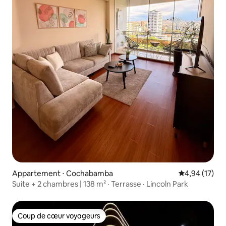
Appartement ⋅ Cochabamba
Évaluation mo
4,94 (17)
Suite + 2 chambres | 138 m² · Terrasse · Lincoln Park
Coup de cœur voyageurs
Coup de cœur voyageurs