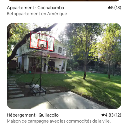
Appartement ⋅ Cochabamba
Évaluation
5 (13)
Bel appartement en Amérique
Hébergement ⋅ Quillacollo
Évaluation mo
4,83 (12)
Maison de campagne avec les commodités de la ville.