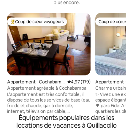
plus encore.
Coup de cœur voyageurs
Coup de cœur vo
Coups de cœur voyageurs les plus appréciés
Coup de cœur vo
Appartement ⋅ Cochabamb
Évaluation moyenne sur la base 
4,97 (179)
Appartement ⋅ C
a
Appartement agréable à Cochabamba
Charme urbain à q
Fidel Anze
L'appartement est très confortable, il
✨ Vivez une expér
dispose de tous les services de base (eau
espace élégant, si
froide et chaude, gaz à domicile,
🌳 parc Fidel Anze,
internet, télévision par câble,
quartiers les plus 
Équipements populaires dans les
téléphone). Il est situé à quelques pâtés
Cochabamba. 🌄 Détendez-vous avec
de maisons d'El Prado, il y a toutes sortes
vue sur la ville 🌆
locations de vacances à Quillacollo
de transport depuis la porte. À deux
dans un environn