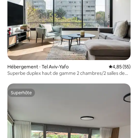
Hébergement ⋅ Tel Aviv-Yafo
Évaluation mo
4,85 (55)
Superbe duplex haut de gamme 2 chambres/2 salles de
bain @ Ramat Aviv
Superhôte
Superhôte