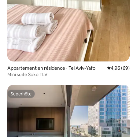
Appartement en résidence ⋅ Tel Aviv-Yafo
Évaluation mo
4,96 (69)
Mini suite Soko TLV
Superhôte
Superhôte