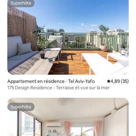
Superhôte
Superhôte
Appartement en résidence ⋅ Tel Aviv-Yafo
Évaluation mo
4,89 (35)
175 Design Residence - Terrasse et vue sur la mer
Superhôte
Superhôte