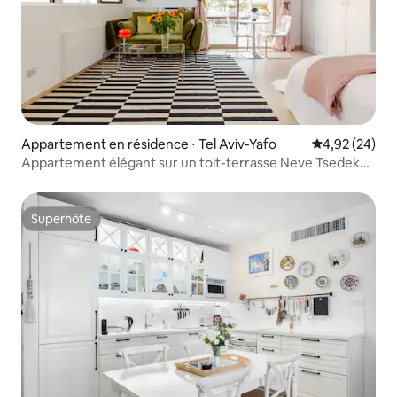
Appartement en résidence ⋅ Tel Aviv-Yafo
Évaluation mo
4,92 (24)
Appartement élégant sur un toit-terrasse Neve Tsedek
TLV
Superhôte
Superhôte