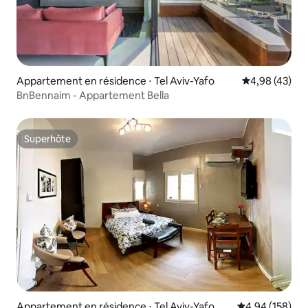
Appartement en résidence ⋅ Tel Aviv-Yafo
Évaluation mo
4,98 (43)
BnBennaim - Appartement Bella
Superhôte
Superhôte
Appartement en résidence ⋅ Tel Aviv-Yafo
Évaluation moy
4,94 (158)