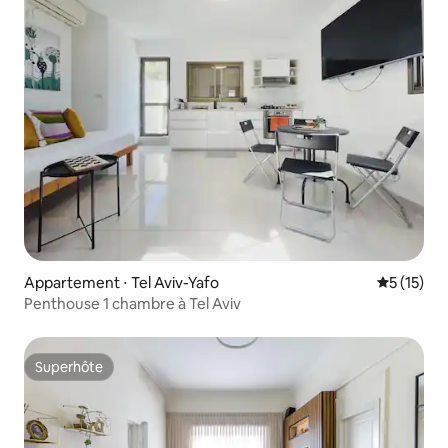
Appartement ⋅ Tel Aviv-Yafo
Évaluation
5 (15)
Penthouse 1 chambre à Tel Aviv
Superhôte
Superhôte