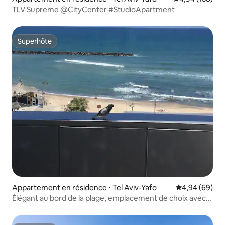
TLV Supreme @CityCenter #StudioApartment
Superhôte
Superhôte
Appartement en résidence ⋅ Tel Aviv-Yafo
Évaluation mo
4,94 (69)
Élégant au bord de la plage, emplacement de choix avec
parking