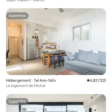
Superhôte
Superhôte
Hébergement ⋅ Tel Aviv-Yafo
Évaluation moy
4,82 (122)
Le logement de Michal
Superhôte
Superhôte