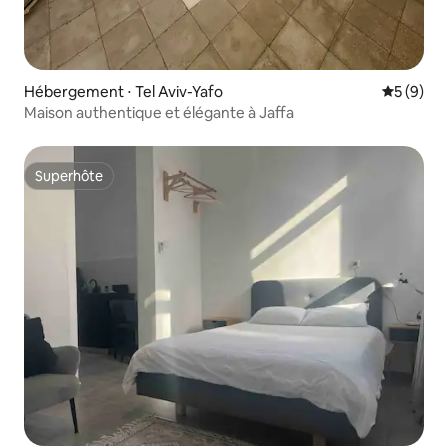
Hébergement ⋅ Tel Aviv-Yafo
Évaluatio
5 (9)
Maison authentique et élégante à Jaffa
Superhôte
Superhôte