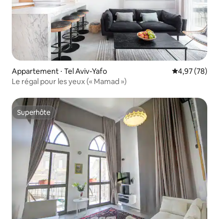
Appartement ⋅ Tel Aviv-Yafo
Évaluation mo
4,97 (78)
Le régal pour les yeux (« Mamad »)
Superhôte
Superhôte