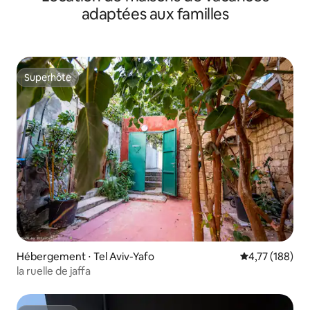
adaptées aux familles
Superhôte
Superhôte
Hébergement ⋅ Tel Aviv-Yafo
Évaluation moy
4,77 (188)
la ruelle de jaffa