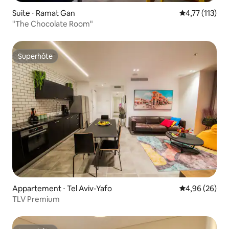
Suite ⋅ Ramat Gan
Évaluation mo
4,77 (113)
"The Chocolate Room"
Superhôte
Superhôte
Appartement ⋅ Tel Aviv-Yafo
Évaluation mo
4,96 (26)
TLV Premium