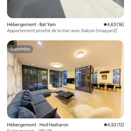
Hébergement ⋅ Bat Yam
Évaluation mo
4,63 (16)
Appartement proche de la mer avec balcon (maayan2)
Superhôte
Superhôte
Hébergement ⋅ Hod Hasharon
Évaluation mo
4,92 (12)
Super maison - Villa 09