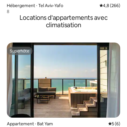
Hébergement ⋅ Tel Aviv-Yafo
Évaluation mo
4,8 (266)
8
Locations d'appartements avec
climatisation
Superhôte
Superhôte
Appartement ⋅ Bat Yam
Évaluatio
5 (6)