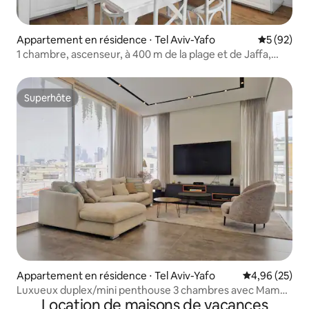
Appartement en résidence ⋅ Tel Aviv-Yafo
Évaluation
5 (92)
1 chambre, ascenseur, à 400 m de la plage et de Jaffa,
chambre mamad
Superhôte
Superhôte
Appartement en résidence ⋅ Tel Aviv-Yafo
Évaluation mo
4,96 (25)
Luxueux duplex/mini penthouse 3 chambres avec Mamad
Location de maisons de vacances
et parking