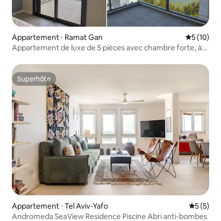
Appartement ⋅ Ramat Gan
Évaluation
5 (10)
Appartement de luxe de 5 pièces avec chambre forte, à
proximité d'un parc national
Superhôte
Superhôte
Appartement ⋅ Tel Aviv-Yafo
Évaluatio
5 (5)
Andromeda SeaView Residence Piscine Abri anti-bombes