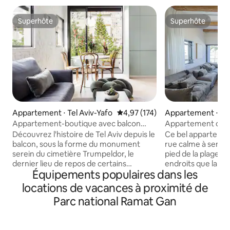
Superhôte
Superhôte
Superhôte
Superhôte
Appartement ⋅ Tel Aviv-Yafo
Évaluation moyenne sur la base 
4,97 (174)
Appartement ⋅ Tel
Appartement-boutique avec balcon
Appartement de 
ensoleillé sur la rue Hovevei Zion
emplacement privi
Découvrez l'histoire de Tel Aviv depuis le
Ce bel appartemen
balcon, sous la forme du monument
rue calme à sens u
serein du cimetière Trumpeldor, le
pied de la plage et
dernier lieu de repos de certains
endroits que la vill
Équipements populaires dans les
Israéliens bien connus. Les vues sur le
bâtiment pour ce q
jardin abondent également, et il y a
emplacement de Tel
locations de vacances à proximité de
beaucoup d'objets d'art d'artistes et de
ascenseur privé, 
Parc national Ramat Gan
designers locaux. Situé sur la belle rue
des placards, 2 do
calme du centre de Hovevei Zion, juste à
confortable avec 
côté de Bugrashov, à seulement 4
intelligente de 86"