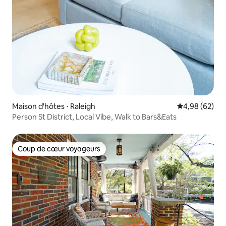
Maison d'hôtes ⋅ Raleigh
Évaluation mo
4,98 (62)
Person St District, Local Vibe, Walk to Bars&Eats
Coup de cœur voyageurs
Coup de cœur voyageurs