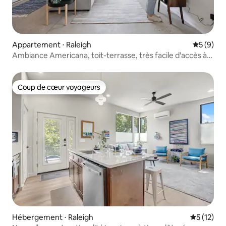
Appartement ⋅ Raleigh
Évaluatio
5 (9)
Ambiance Americana, toit-terrasse, très facile d'accès à
pied
Coup de cœur voyageurs
Coup de cœur voyageurs
Hébergement ⋅ Raleigh
Évaluation
5 (12)