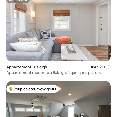
Superhôte
Appartement ⋅ Raleigh
Évaluation moy
4,92 (153)
Appartement moderne à Raleigh, à quelques pas du
centre-ville
Coup de cœur voyageurs
Coups de cœur voyageurs les plus appréciés