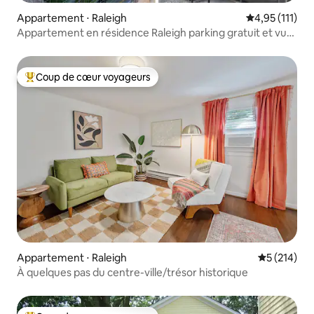
Appartement ⋅ Raleigh
Évaluation mo
4,95 (111)
Appartement en résidence Raleigh parking gratuit et vue
coucher de soleil 2
Coup de cœur voyageurs
Coups de cœur voyageurs les plus appréciés
Appartement ⋅ Raleigh
Évaluation 
5 (214)
À quelques pas du centre-ville/trésor historique