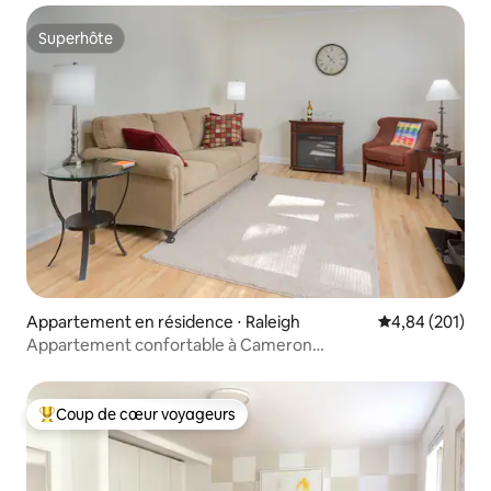
Superhôte
Superhôte
Appartement en résidence ⋅ Raleigh
Évaluation moy
4,84 (201)
Appartement confortable à Cameron
Village/NCSU/centre-ville
Coup de cœur voyageurs
Coups de cœur voyageurs les plus appréciés