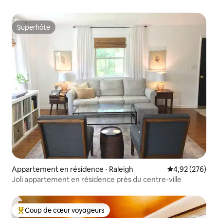
GRATUIT !
Superhôte
Superhôte
Appartement en résidence ⋅ Raleigh
Évaluation moy
4,92 (276)
Joli appartement en résidence près du centre-ville
Coup de cœur voyageurs
Coups de cœur voyageurs les plus appréciés