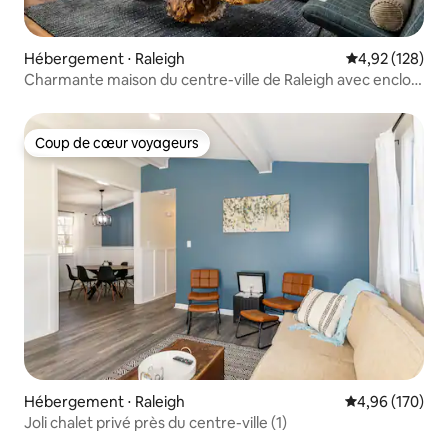
Hébergement ⋅ Raleigh
Évaluation moy
4,92 (128)
Charmante maison du centre-ville de Raleigh avec enclos
pour chien
Coup de cœur voyageurs
Coup de cœur voyageurs
Hébergement ⋅ Raleigh
Évaluation moy
4,96 (170)
Joli chalet privé près du centre-ville (1)