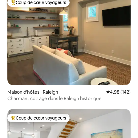
Coup de cœur voyageurs
Coups de cœur voyageurs les plus appréciés
Maison d'hôtes ⋅ Raleigh
Évaluation moy
4,98 (142)
Charmant cottage dans le Raleigh historique
Coup de cœur voyageurs
Coups de cœur voyageurs les plus appréciés