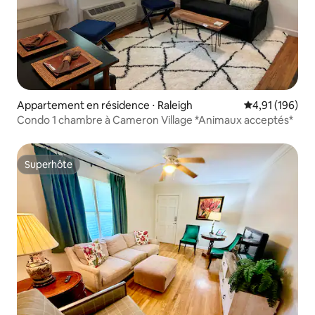
Appartement en résidence ⋅ Raleigh
Évaluation moy
4,91 (196)
Condo 1 chambre à Cameron Village *Animaux acceptés*
Superhôte
Superhôte