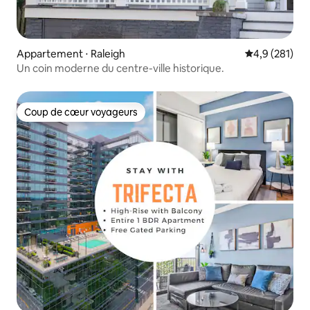
Appartement ⋅ Raleigh
Évaluation mo
4,9 (281)
Un coin moderne du centre-ville historique.
Coup de cœur voyageurs
Coup de cœur voyageurs