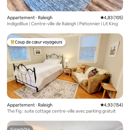
Appartement ⋅ Raleigh
Évaluation moy
4,83 (105)
IndigoBlue | Centre-ville de Raleigh | Piétonnier | Lit King
Coup de cœur voyageurs
Coups de cœur voyageurs les plus appréciés
Appartement ⋅ Raleigh
Évaluation moy
4,93 (154)
The Fig : suite cottage centre-ville avec parking gratuit
Superhôte