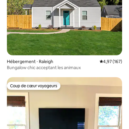
Hébergement ⋅ Raleigh
Évaluation moy
4,97 (167)
Bungalow chic acceptant les animaux
Coup de cœur voyageurs
Coup de cœur voyageurs