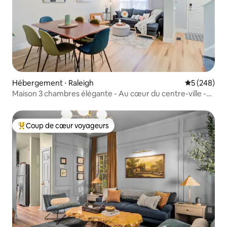
Hébergement ⋅ Raleigh
Évaluation 
5 (248)
Maison 3 chambres élégante - Au cœur du centre-ville -
Chargeur de véhicule électrique
Coup de cœur voyageurs
Coups de cœur voyageurs les plus appréciés