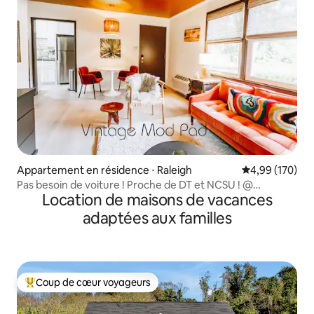
Appartement en résidence ⋅ Raleigh
Évaluation moy
4,99 (170)
Pas besoin de voiture ! Proche de DT et NCSU ! @
Location de maisons de vacances
VintageModPad
adaptées aux familles
Coup de cœur voyageurs
Coups de cœur voyageurs les plus appréciés