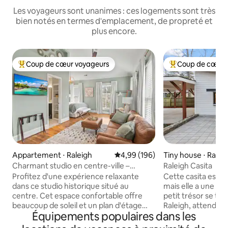
Les voyageurs sont unanimes : ces logements sont très
bien notés en termes d'emplacement, de propreté et
plus encore.
Coup de cœur voyageurs
Coup de cœur 
Coups de cœur voyageurs les plus appréciés
Coups de cœur vo
Appartement ⋅ Raleigh
Évaluation moyenne sur la base 
4,99 (196)
Tiny house ⋅ Ralei
Charmant studio en centre-ville –
Raleigh Casita
Emplacement accessible à pied
Profitez d'une expérience relaxante
Cette casita est p
dans ce studio historique situé au
mais elle a une gra
centre. Cet espace confortable offre
petit trésor se tr
beaucoup de soleil et un plan d'étage
Raleigh, attendant
Équipements populaires dans les
ouvert avec des plafonds voûtés.
votre prochaine a
Entièrement rénové avec de nouvelles
Veuillez noter que