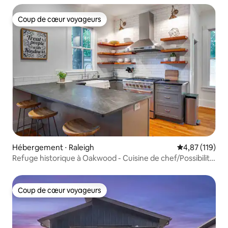
Coup de cœur voyageurs
Coup de cœur voyageurs
Hébergement ⋅ Raleigh
Évaluation moy
4,87 (119)
Refuge historique à Oakwood - Cuisine de chef/Possibilité
de se déplacer à pied
Coup de cœur voyageurs
Coup de cœur voyageurs