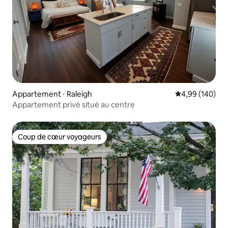
Appartement ⋅ Raleigh
Évaluation moy
4,99 (140)
Appartement privé situé au centre
Coup de cœur voyageurs
Coup de cœur voyageurs