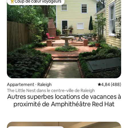
Coup de cœur voyageurs
Coups de cœur voyageurs les plus appréciés
Appartement ⋅ Raleigh
Évaluation moy
4,84 (488)
The Little Nest dans le centre-ville de Raleigh
Autres superbes locations de vacances à
proximité de Amphithéâtre Red Hat