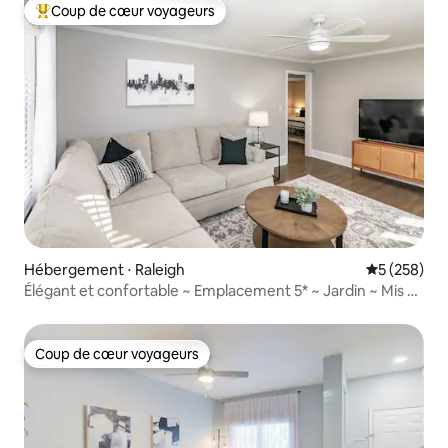
Coup de cœur voyageurs
Coups de cœur voyageurs les plus appréciés
Hébergement ⋅ Raleigh
Évaluation 
5 (258)
Élégant et confortable ~ Emplacement 5* ~ Jardin ~ Mis à
jour
Coup de cœur voyageurs
Coup de cœur voyageurs