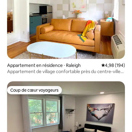
Appartement en résidence ⋅ Raleigh
Évaluation moy
4,98 (194)
Appartement de village confortable près du centre-ville
et de l'État de Caroline du Nord
Coup de cœur voyageurs
Coup de cœur voyageurs