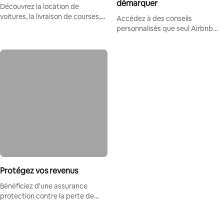
démarquer
Découvrez la location de
voitures, la livraison de courses,
Accédez à des conseils
les transferts depuis l'aéroport,
personnalisés que seul Airbnb
les boutique-hôtels et bien plus
peut vous communiquer.
encore.
Protégez vos revenus
Bénéficiez d'une assurance
protection contre la perte de
revenus en cas de conditions
météorologiques extrêmes, de