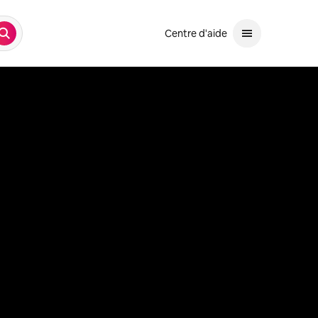
Centre d'aide
Recherche
ilisez les flèches vers le haut et vers le bas pour les faire défiler. Uti