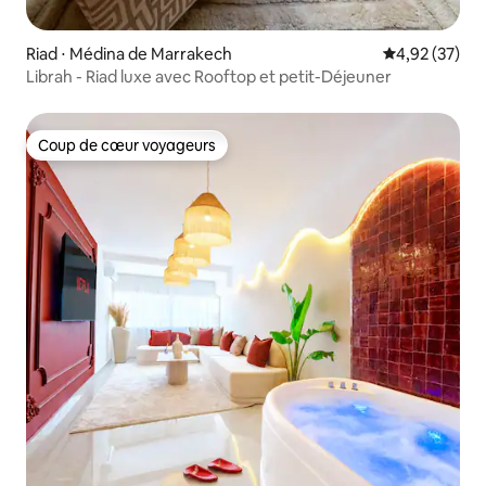
Riad ⋅ Médina de Marrakech
Évaluation mo
4,92 (37)
Librah - Riad luxe avec Rooftop et petit-Déjeuner
Coup de cœur voyageurs
Coup de cœur voyageurs