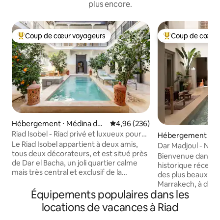
plus encore.
Coup de cœur voyageurs
Coup de cœur 
Coups de cœur voyageurs les plus appréciés
Coups de cœur vo
Hébergement ⋅ Médina de
Évaluation moyenne sur la base 
4,96 (236)
Marrakech
Riad Isobel - Riad privé et luxueux pour
Hébergement ⋅ M
8 personnes avec piscine
Le Riad Isobel appartient à deux amis,
arrakech
Dar Madjoul - Nouveau ! Tarif
tous deux décorateurs, et est situé près
d'ouverture !
Bienvenue dans no
de Dar el Bacha, un joli quartier calme
historique récemm
mais très central et exclusif de la
des plus beaux qua
médina. Entièrement rénové selon les
Marrakech, à deux
normes les plus élevées et conçu pour
Équipements populaires dans les
la Bahia et à cinq
ressembler à votre propre boutique-
battant de Marrake
locations de vacances à Riad
hôtel privé sans aucun détail négligé.
Fna. Le riad est disponible exclusivement
Une belle piscine avec cour et quatre