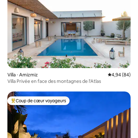
Villa ⋅ Amizmiz
Évaluation mo
4,94 (84)
Villa Privée en face des montagnes de l'Atlas
Coup de cœur voyageurs
Coups de cœur voyageurs les plus appréciés