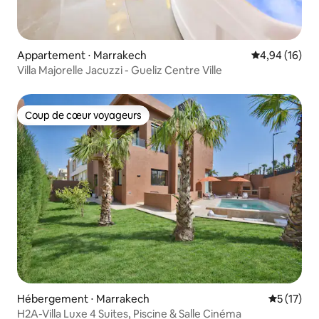
Appartement ⋅ Marrakech
Évaluation mo
4,94 (16)
Villa Majorelle Jacuzzi - Gueliz Centre Ville
Coup de cœur voyageurs
Coup de cœur voyageurs
Hébergement ⋅ Marrakech
Évaluation
5 (17)
H2A-Villa Luxe 4 Suites, Piscine & Salle Cinéma