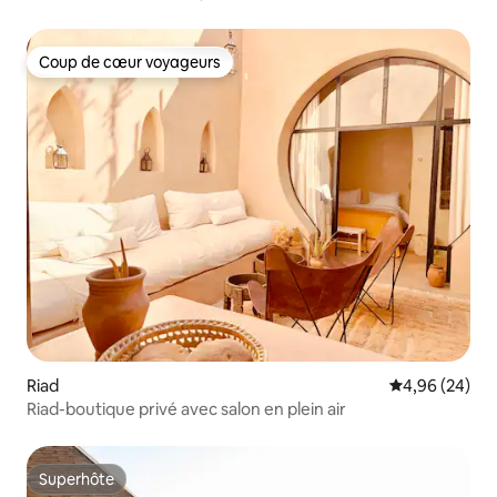
Coup de cœur voyageurs
Coup de cœur voyageurs
Riad
Évaluation mo
4,96 (24)
Riad-boutique privé avec salon en plein air
Superhôte
Superhôte