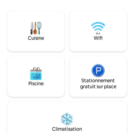
pour vous et vos
chambres en suite, toutes entièrement
voyage. Profitez d
approvisionnées et avec chauffage
et jardin sur le toit
individuel et climatisation. Récemment
petit déjeuner et
nommé dans le Top 42 Best AirBnbs with
sont assurés par 
Pools by Condé Nast Traveller. Service
femme de ménage
de conciergerie fourni.
espérons que vous
Cuisine
Wifi
séjourner autant 
Stationnement
Piscine
gratuit sur place
Climatisation