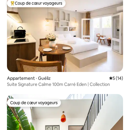
Coup de cœur voyageurs
Coups de cœur voyageurs les plus appréciés
Appartement ⋅ Guéliz
Évaluation
5 (14)
Suite Signature Calme 100m Carré Eden | Collection
Coup de cœur voyageurs
Coup de cœur voyageurs