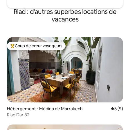
Riad : d'autres superbes locations de
vacances
Coup de cœur voyageurs
Coups de cœur voyageurs les plus appréciés
Hébergement ⋅ Médina de Marrakech
Évaluatio
5 (9)
Riad Dar 82