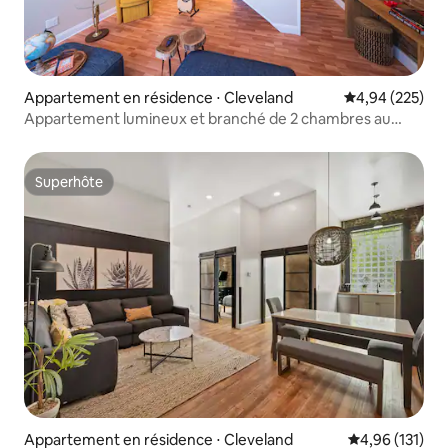
Appartement en résidence ⋅ Cleveland
Évaluation moy
4,94 (225)
Appartement lumineux et branché de 2 chambres au
cœur d'Ohio City
Superhôte
Superhôte
Appartement en résidence ⋅ Cleveland
Évaluation moy
4,96 (131)