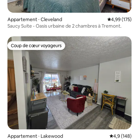
Appartement ⋅ Cleveland
Évaluation moy
4,99 (175)
Saucy Suite - Oasis urbaine de 2 chambres à Tremont.
Coup de cœur voyageurs
Coup de cœur voyageurs
Appartement ⋅ Lakewood
Évaluation mo
4,9 (148)