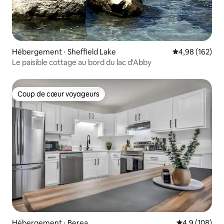
Hébergement ⋅ Sheffield Lake
Évaluation moy
4,98 (162)
Le paisible cottage au bord du lac d'Abby
Coup de cœur voyageurs
Coup de cœur voyageurs
Hébergement ⋅ Berea
Évaluation mo
4,9 (108)