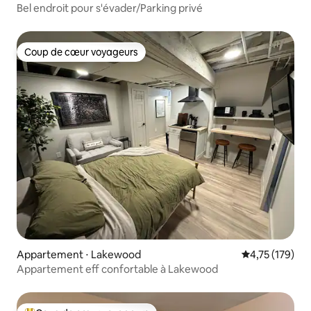
Bel endroit pour s'évader/Parking privé
Coup de cœur voyageurs
Coup de cœur voyageurs
Appartement ⋅ Lakewood
Évaluation moy
4,75 (179)
Appartement eff confortable à Lakewood