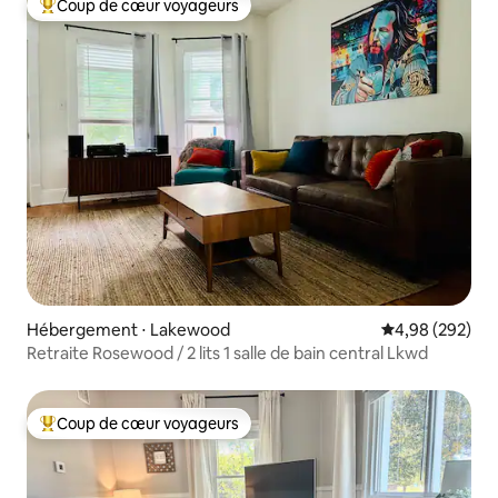
Coup de cœur voyageurs
Coups de cœur voyageurs les plus appréciés
Hébergement ⋅ Lakewood
Évaluation moy
4,98 (292)
Retraite Rosewood / 2 lits 1 salle de bain central Lkwd
Coup de cœur voyageurs
Coups de cœur voyageurs les plus appréciés