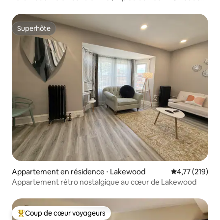
stades
Superhôte
Superhôte
Appartement en résidence ⋅ Lakewood
Évaluation moy
4,77 (219)
Appartement rétro nostalgique au cœur de Lakewood
Coup de cœur voyageurs
Coups de cœur voyageurs les plus appréciés