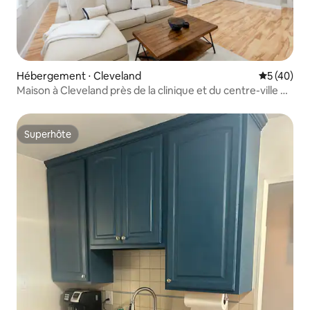
Hébergement ⋅ Cleveland
Évaluation
5 (40)
Maison à Cleveland près de la clinique et du centre-ville de
CLE
Superhôte
Superhôte