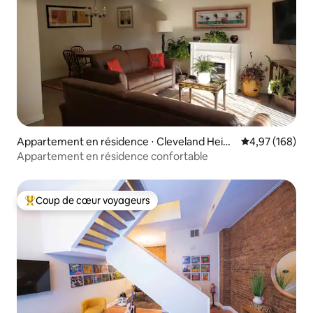
Appartement en résidence ⋅ Cleveland Heigh
Évaluation moy
4,97 (168)
ts
Appartement en résidence confortable
Coup de cœur voyageurs
Coups de cœur voyageurs les plus appréciés