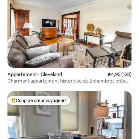
Appartement ⋅ Cleveland
Évaluation moy
4,95 (128)
Charmant appartement historique de 2 chambres près du
zoo et du centre-ville
Coup de cœur voyageurs
Coups de cœur voyageurs les plus appréciés