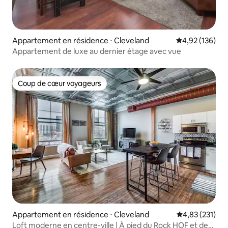
Appartement en résidence ⋅ Cleveland
Évaluation moy
4,92 (136)
Appartement de luxe au dernier étage avec vue
Coup de cœur voyageurs
Coup de cœur voyageurs
Appartement en résidence ⋅ Cleveland
Évaluation moy
4,83 (231)
Loft moderne en centre-ville | À pied du Rock HOF et des