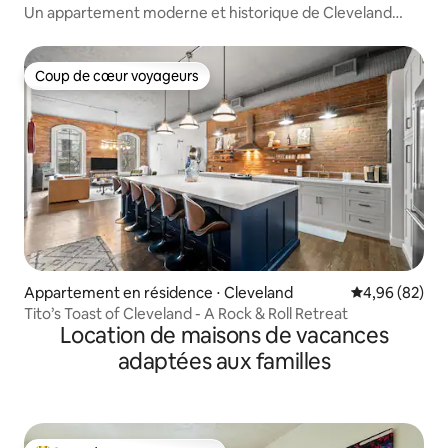
Un appartement moderne et historique de Cleveland
106-1
Coup de cœur voyageurs
Coup de cœur voyageurs
Appartement en résidence ⋅ Cleveland
Évaluation mo
4,96 (82)
Tito’s Toast of Cleveland - A Rock & Roll Retreat
Location de maisons de vacances
adaptées aux familles