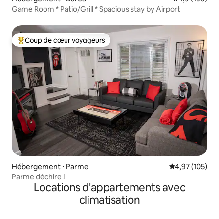
Game Room * Patio/Grill * Spacious stay by Airport
Coup de cœur voyageurs
Coups de cœur voyageurs les plus appréciés
Hébergement ⋅ Parme
Évaluation moy
4,97 (105)
Parme déchire !
Locations d'appartements avec
climatisation