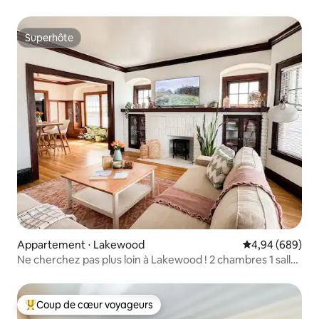
Superhôte
Superhôte
Appartement ⋅ Lakewood
Évaluation moye
4,94 (689)
Ne cherchez pas plus loin à Lakewood ! 2 chambres 1 salle
de bain Climatisation centrale
Coup de cœur voyageurs
Coups de cœur voyageurs les plus appréciés