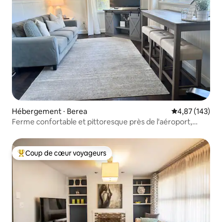
Hébergement ⋅ Berea
Évaluation moy
4,87 (143)
Ferme confortable et pittoresque près de l'aéroport,
BWU, CLE
Coup de cœur voyageurs
Coups de cœur voyageurs les plus appréciés