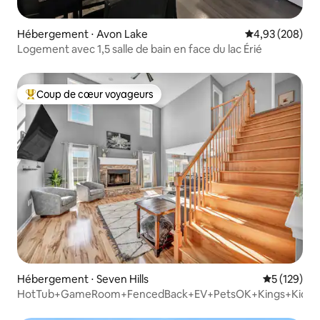
Hébergement ⋅ Avon Lake
Évaluation moy
4,93 (208)
Logement avec 1,5 salle de bain en face du lac Érié
Coup de cœur voyageurs
Coups de cœur voyageurs les plus appréciés
Hébergement ⋅ Seven Hills
Évaluation 
5 (129)
HotTub+GameRoom+FencedBack+EV+PetsOK+Kings+KidLo