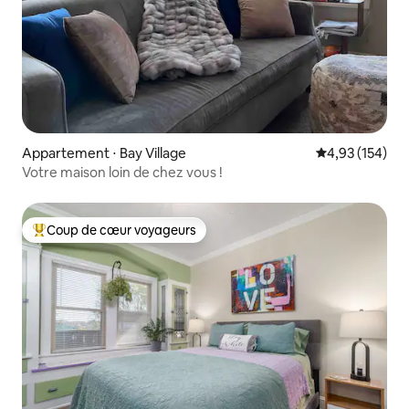
Appartement ⋅ Bay Village
Évaluation moy
4,93 (154)
Votre maison loin de chez vous !
Coup de cœur voyageurs
Coups de cœur voyageurs les plus appréciés