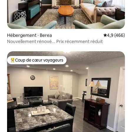
Hébergement ⋅ Berea
Évaluation mo
4,9 (466)
Nouvellement rénové... Prix récemment réduit
Coup de cœur voyageurs
Coups de cœur voyageurs les plus appréciés