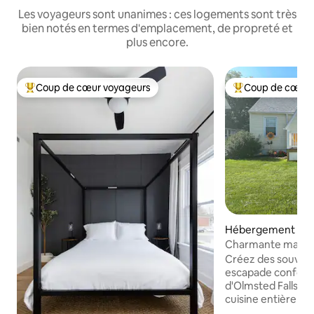
Les voyageurs sont unanimes : ces logements sont très
bien notés en termes d'emplacement, de propreté et
plus encore.
Coup de cœur voyageurs
Coup de cœur 
Coups de cœur voyageurs les plus appréciés
Coups de cœur vo
Hébergement ⋅ Ol
ls
Charmante maison 
3 chambres avec 
Créez des souveni
escapade confort
d'Olmsted Falls. L
cuisine entièreme
barbecue pour votre us