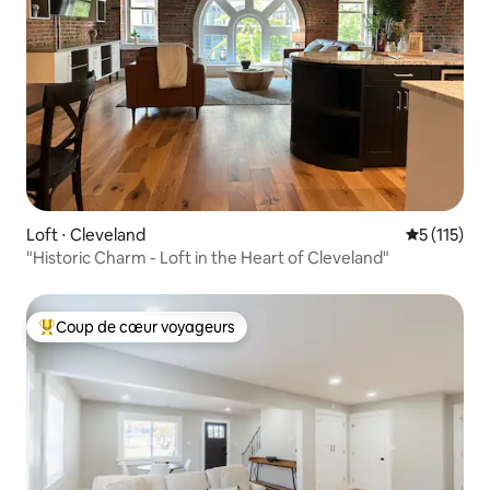
Loft ⋅ Cleveland
Évaluation 
5 (115)
"Historic Charm - Loft in the Heart of Cleveland"
Coup de cœur voyageurs
Coups de cœur voyageurs les plus appréciés