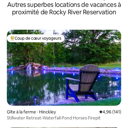
Autres superbes locations de vacances à
proximité de Rocky River Reservation
Coup de cœur voyageurs
Coups de cœur voyageurs les plus appréciés
Gîte à la ferme ⋅ Hinckley
Évaluation moy
4,96 (141)
Stillwater Retreat-Waterfall·Pond Horses·Firepit