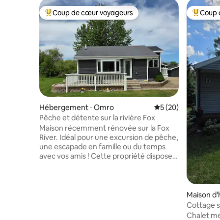
Coup de cœur voyageurs
Coup 
Coups de cœur voyageurs les plus appréciés
Coups de
Hébergement ⋅ Omro
Évaluation moyenne 
5 (20)
Pêche et détente sur la rivière Fox
Maison récemment rénovée sur la Fox
River. Idéal pour une excursion de pêche,
une escapade en famille ou du temps
avec vos amis ! Cette propriété dispose
de tous les équipements dont vous
aurez besoin, d'une station de nettoyage
du poisson au WI-FI haut débit, en
passant par la télévision Spectrum et les
Maison d'
lits qui ont été choisis avec le plus grand
Cottage s
confort à l'esprit ! Apportez votre bateau
Chalet me