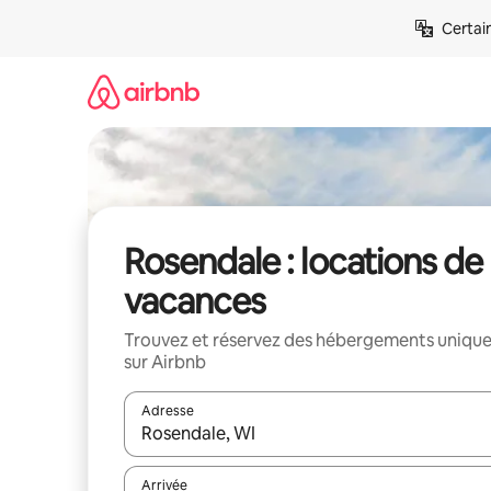
Aller
Certai
directement
au
contenu
Rosendale : locations de
vacances
Trouvez et réservez des hébergements uniqu
sur Airbnb
Adresse
Lorsque les résultats s'affichent, utilisez les flèc
Arrivée