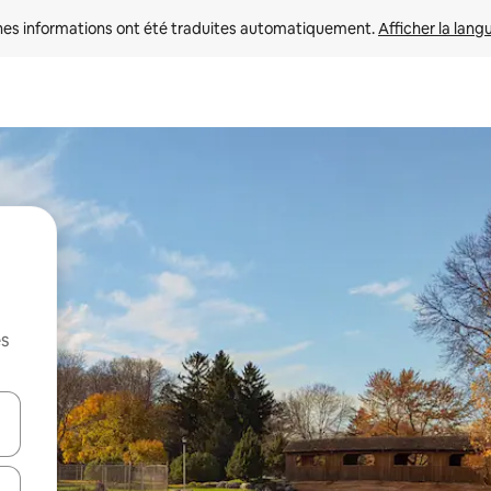
nes informations ont été traduites automatiquement. 
Afficher la lang
es
hes vers le haut et vers le bas pour les parcourir ou en appuyant et en fai