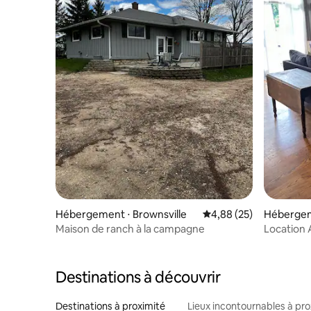
Hébergement ⋅ Brownsville
Évaluation moyenne sur
4,88 (25)
Hébergem
Maison de ranch à la campagne
Location
Destinations à découvrir
Destinations à proximité
Lieux incontournables à pro