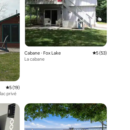
Cabane ⋅ Fox Lake
Évaluation moyenne
5 (53)
La cabane
ntaires : 4,98 sur 5
Évaluation moyenne sur la base de 19 commentaires : 5 sur 5
5 (19)
lac privé