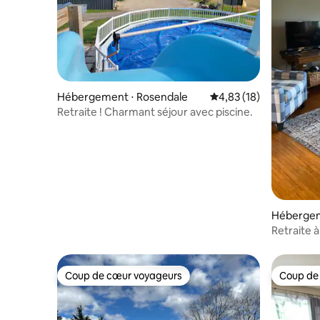
Hébergement ⋅ Rosendale
Évaluation moyenne su
4,83 (18)
Retraite ! Charmant séjour avec piscine.
Hébergem
Retraite 
Coup de cœur voyageurs
Coup de
Coup de cœur voyageurs
Coup de