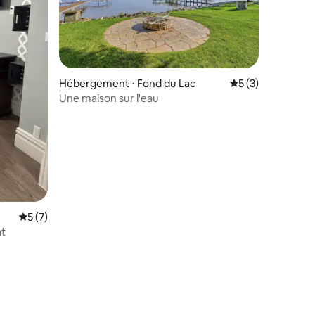
Hébergement ⋅ Fond du Lac
Évaluation moyenn
5 (3)
Une maison sur l'eau
mmentaires : 5 sur 5
Évaluation moyenne sur la base de 7 commentaires : 5 sur 5
5 (7)
at