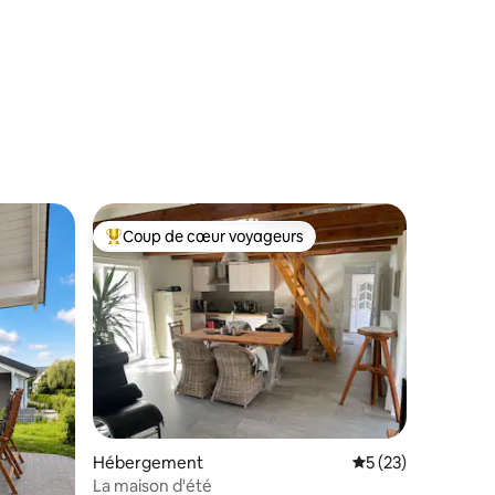
mmentaires : 5 sur 5
Coup de cœur voyageurs
Coups de cœur voyageurs les plus appréciés
taires : 4,78 sur 5
Hébergement
Évaluation moyenne
5 (23)
La maison d'été