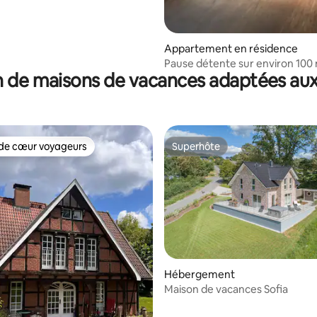
Appartement en résidence
Pause détente sur environ 100
 de maisons de vacances adaptées aux
un endroit idyllique
de cœur voyageurs
Superhôte
 cœur voyageurs les plus appréciés
Superhôte
Hébergement
 la base de 138 commentaires : 4,91 sur 5
Maison de vacances Sofia