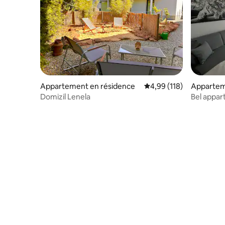
Appartement en résidence
Évaluation moyenne sur
4,99 (118)
Appartem
Domizil Lenela
Bel appar
gare de W