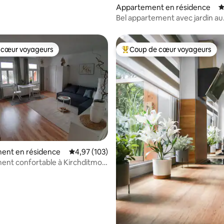
Appartement en résidence
É
Bel appartement avec jardin au
Levinpark, Göttingen
 cœur voyageurs
Coup de cœur voyageurs
 cœur voyageurs
Coups de cœur voyageurs les p
 la base de 132 commentaires : 4,92 sur 5
ent en résidence
Évaluation moyenne sur la base de 103 comme
4,97 (103)
nt confortable à Kirchditmold
ergpark