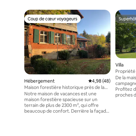
Coup de cœur voyageurs
Superhô
Coup de cœur voyageurs
Superhô
Villa
Propriété
De la mai
Hébergement
Évaluation moyenne sur
4,98 (48)
campagne 
Maison forestière historique près de la
Profitez 
forêt avec piscine et sauna
Notre maison de vacances est une
proches 
maison forestière spacieuse sur un
d'hôtes é
terrain de plus de 2300 m², qui offre
sauna. La salle de conférence avec
beaucoup de confort. Derrière la façade
projecteu
historique se cachent quatre chambres,
professio
trois salles de bains modernes, un WC
jusqu'à 4
invité et une cuisine de maison de
séminaire
campagne lumineuse. Dans le salon et la
avec un su