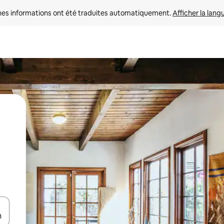
nes informations ont été traduites automatiquement. 
Afficher la lang
hes vers le haut et vers le bas pour les parcourir ou en appuyant et en fai