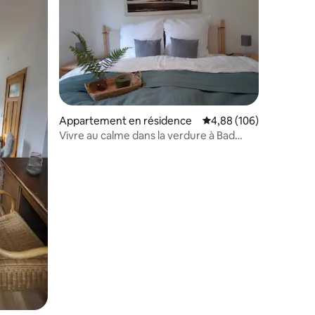
taires : 4,96 sur 5
Appartement en résidence
Évaluation moyenne sur
4,88 (106)
Vivre au calme dans la verdure à Bad
Wilhelmshöhe