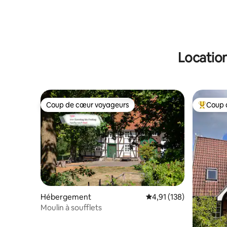
Location
Coup de cœur voyageurs
Coup 
Coup de cœur voyageurs
Coups de
Hébergement
Évaluation moyenne sur
4,91 (138)
Moulin à soufflets