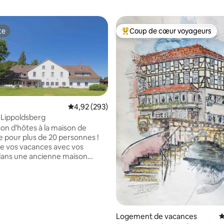
te
Coup de cœur voyageurs
te
Coups de cœur voyageurs les p
Évaluation moyenne sur la base de 293 commen
4,92 (293)
 Lippoldsberg
son d'hôtes à la maison de
 la base de 48 commentaires : 4,98 sur 5
pour plus de 20 personnes !
de vos vacances avec vos
dans une ancienne maison
quipée de manière unique avec
r, tableau de bord
nnel, écran numérique et
5 chaises vous permet un
 ou un événement d'entreprise
Logement de vacances
É
rrounding individuel !