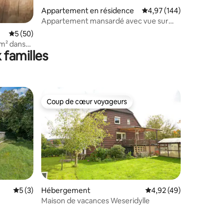
Appartement en résidence
Évaluation moyenne sur
4,97 (144)
Appartement mansardé avec vue sur
l'Hercule
Évaluation moyenne sur la base de 50 commentaires : 5 sur 5
5 (50)
 m² dans
 familles
Coup de cœur voyageurs
Coup de cœur voyageurs
Évaluation moyenne sur la base de 3 commentaires : 5 sur 5
5 (3)
Hébergement
Évaluation moyenne su
4,92 (49)
Maison de vacances Weseridylle