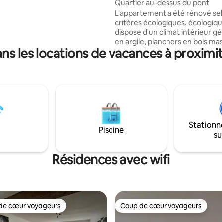
Quartier au-dessus du pont
ement restauré, vous pouvez
L'appartement a été rénové se
ndre sur plus de 400 m ² de
critères écologiques. écologiqu
abitable et 3 hectares de
dispose d'un climat intérieur gé
ut ce qui manque dans la vie
en argile, planchers en bois massif). 
ne trépidante...
ns les locations de vacances à proximi
situé au calme et seul le bruit d
peut être entendu lorsque les 
sont ouvertes et vous berce da
sommeil. De toutes les fenêtre
l'appartement offre une vue fa
sur la Werra/pont ou la vieille vil
chambres sont joliment décorées.
demande : réservation pour 1 nu
Stationn
pour seulement 1-2 pers. possi
Piscine
su
supplément. Forfait nettoyage
énergie.
Résidences avec wifi
de cœur voyageurs
Coup de cœur voyageurs
 cœur voyageurs les plus appréciés
Coup de cœur voyageurs