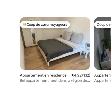
Coup de cœur voyageurs
Coup de
Coups de cœur voyageurs les plus appréciés
Coup de
Appartement en résidence
Évaluation moyenne sur
4,92 (132)
Appartem
Bel appartement neuf dans la région des
Apparteme
lacs de Borken
près de B