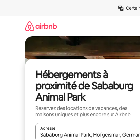
Aller
Certai
directement
au
contenu
Hébergements à
proximité de Sababurg
Animal Park
Réservez des locations de vacances, des
maisons uniques et plus encore sur Airbnb
Adresse
Lorsque les résultats s'affichent, utilisez les flèc