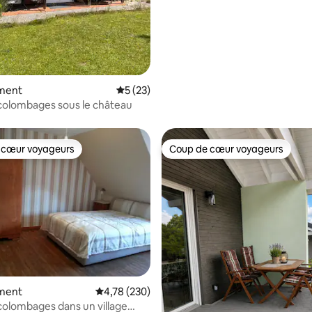
ment
Évaluation moyenne sur la base de 23 co
5 (23)
colombages sous le château
 cœur voyageurs
Coup de cœur voyageurs
 cœur voyageurs
Coup de cœur voyageurs
ment
Évaluation moyenne sur la base de 230 commen
4,78 (230)
colombages dans un village