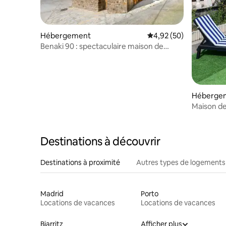
Hébergement
Évaluation moyenne sur
4,92 (50)
Benaki 90 : spectaculaire maison de
village.
Héberge
Maison d
Destinations à découvrir
Destinations à proximité
Autres types de logements
Madrid
Porto
Locations de vacances
Locations de vacances
Biarritz
Afficher plus