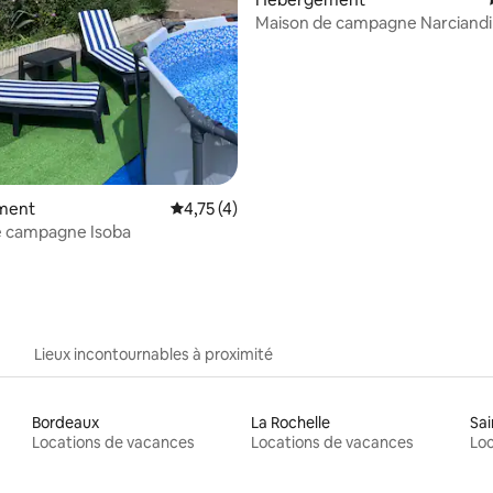
Maison de campagne Narciandi
 la base de 50 commentaires : 4,92 sur 5
ment
Évaluation moyenne sur la base de 4 comme
4,75 (4)
e campagne Isoba
Lieux incontournables à proximité
Bordeaux
La Rochelle
Sai
Locations de vacances
Locations de vacances
Loc