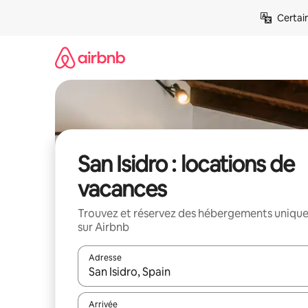
Aller
Certai
directement
au
contenu
San Isidro : locations de
vacances
Trouvez et réservez des hébergements uniqu
sur Airbnb
Adresse
Lorsque les résultats s'affichent, utilisez les flèc
Arrivée