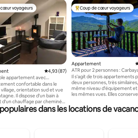
 cœur voyageurs
Coup de cœur voyageurs
 cœur voyageurs
Coups de cœur voyageurs les p
Appartement
É
 la base de 116 commentaires : 4,95 sur 5
ATR pour 2 personnes : Carbaya
ment
Évaluation moyenne sur la base de 87 commen
4,93 (87)
Lluenga, Llombes. AR0280
Il s'agit de trois appartements 
ble appartement avec
deux personnes, très similaires
sage et cheminée
tement confortable dans le
même niveau d'équipement et 
village, orientation sud et vue
les mêmes vues. Elles conserven
tagne. Il dispose d'un bain à
architectural du bâtiment d'ori
 d'un chauffage par cheminée
intérieurs de chaque appartem
opulaires dans les locations de vacance
 en plus de tout le nécessaire
leur propre personnalité, ce qui
jour parfait. Les hôtes de
accueillant et confortable. Au 
 trouvent à km de la station de
chaussée, la protagoniste est la
m de l'hôtel. À quelques mètres
cheminée à bois située dans le s
 supermarché, un centre de
premier étage la terrasse-balc
 bars et des restaurants.