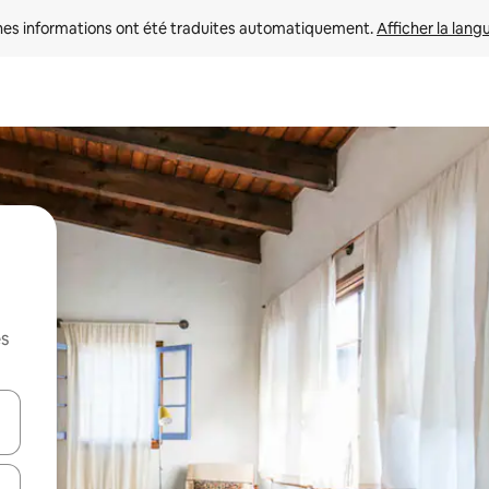
nes informations ont été traduites automatiquement. 
Afficher la lang
es
hes vers le haut et vers le bas pour les parcourir ou en appuyant et en fai