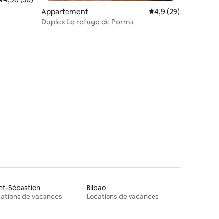
Appartement
Évaluation moyenne s
4,9 (29)
Duplex Le refuge de Porma
ntaires : 4,75 sur 5
nt-Sébastien
Bilbao
ations de vacances
Locations de vacances