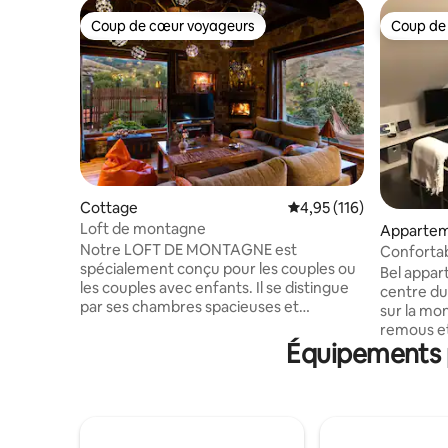
Coup de cœur voyageurs
Coup de
Coup de cœur voyageurs
Coup de
Cottage
Évaluation moyenne sur
4,95 (116)
Loft de montagne
Apparte
Notre LOFT DE MONTAGNE est
Conforta
spécialement conçu pour les couples ou
hydromas
Bel appar
les couples avec enfants. Il se distingue
centre du 
par ses chambres spacieuses et
sur la mon
confortables, toutes offrant une vue
remous et
fantastique sur la montagne. - Salon avec
Équipements p
à pellets,
cheminée et vue panoramique. - Cuisine
pour un sé
entièrement équipée. - Lit double
l'hôtel se
rabattable et canapé-lit. - Salle de bain
ski et à k
complète en pierre naturelle. - Véranda
il y a un
panoramique chauffée. - Cuisine d'été
santé, des