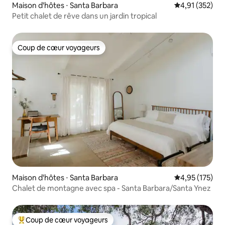
Maison d'hôtes ⋅ Santa Barbara
Évaluation moy
4,91 (352)
Petit chalet de rêve dans un jardin tropical
Coup de cœur voyageurs
Coup de cœur voyageurs
Maison d'hôtes ⋅ Santa Barbara
Évaluation moy
4,95 (175)
Chalet de montagne avec spa - Santa Barbara/Santa Ynez
Coup de cœur voyageurs
Coups de cœur voyageurs les plus appréciés