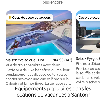
plus encore.
Coup de cœur voyageurs
Coup de cœur vo
Coups de cœur voyageurs les plus appréciés
Coup de cœur vo
Suite ⋅ Pyrgos Kalli
Maison cycladique ⋅ Fira
Évaluation moyenne sur la base 
4,99 (143)
Piscine à débordem
Villa de trois chambres avec deux
Vue sur la mer
Profitez de couche
jacuzzis avec vue sur la caldeira
Cette villa de luxe bénéficie du meilleur
le souffle et de v
emplacement et dispose de terrasses
caldeira, le volcan
spacieuses avec une vue célèbre sur la
votre piscine privé
Caldeira et la mer Égée. La terrasse sur
Situé à Pyrgos, Vist
Équipements populaires dans les
le toit dispose d'un jacuzzi chauffé et de
intimité, confort e
chaises longues confortables. Il y a des
locations de vacances à Santorin
recoins de Santorin. La villa dispose 
meubles d'extérieur à côté du jacuzzi où
chambres confortab
vous pourrez profiter du petit-déjeuner
bains modernes, d
et du dîner avec une vue inoubliable. Le