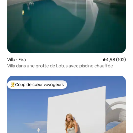
Villa ⋅ Fira
Évaluation moy
4,98 (102)
Villa dans une grotte de Lotus avec piscine chauffée
Coup de cœur voyageurs
Coups de cœur voyageurs les plus appréciés