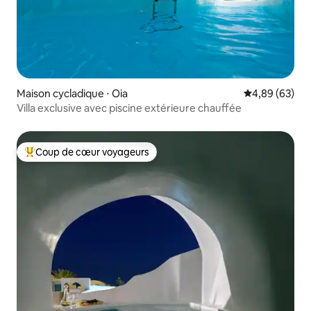
Maison cycladique ⋅ Oia
Évaluation mo
4,89 (63)
Villa exclusive avec piscine extérieure chauffée
Coup de cœur voyageurs
Coups de cœur voyageurs les plus appréciés