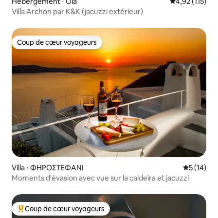
Hébergement ⋅ Oia
Évaluation moy
4,92 (115)
Villa Archon par K&K (jacuzzi extérieur)
Coup de cœur voyageurs
Coup de cœur voyageurs
Villa ⋅ ΦΗΡΟΣΤΕΦΑΝΙ
Évaluation
5 (14)
Moments d'évasion avec vue sur la caldeira et jacuzzi
Coup de cœur voyageurs
Coups de cœur voyageurs les plus appréciés