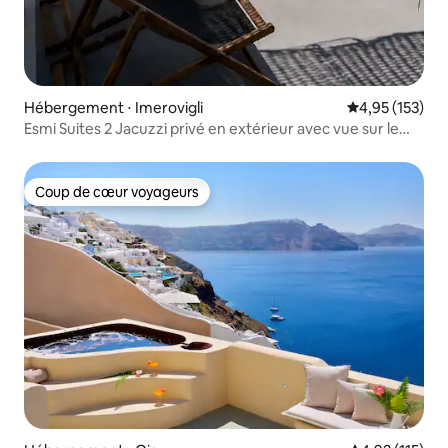
Hébergement ⋅ Imerovigli
Évaluation moy
4,95 (153)
Esmi Suites 2 Jacuzzi privé en extérieur avec vue sur le
coucher de soleil
Coup de cœur voyageurs
Coup de cœur voyageurs