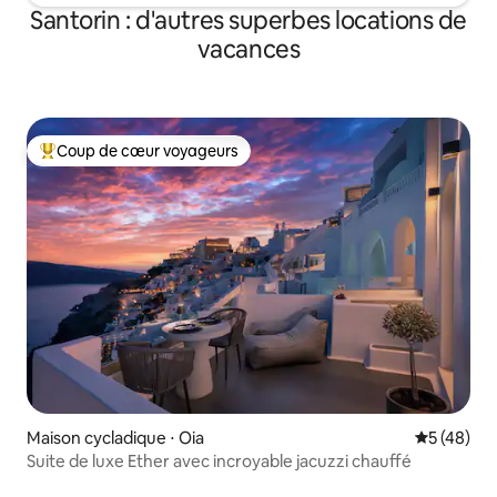
Santorin : d'autres superbes locations de
vacances
Coup de cœur voyageurs
Coups de cœur voyageurs les plus appréciés
Maison cycladique ⋅ Oia
Évaluation
5 (48)
Suite de luxe Ether avec incroyable jacuzzi chauffé