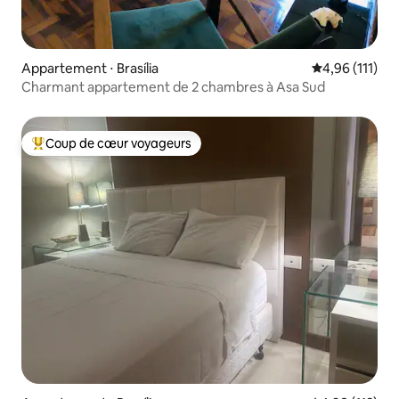
Appartement ⋅ Brasília
Évaluation moy
4,96 (111)
Charmant appartement de 2 chambres à Asa Sud
Coup de cœur voyageurs
Coups de cœur voyageurs les plus appréciés