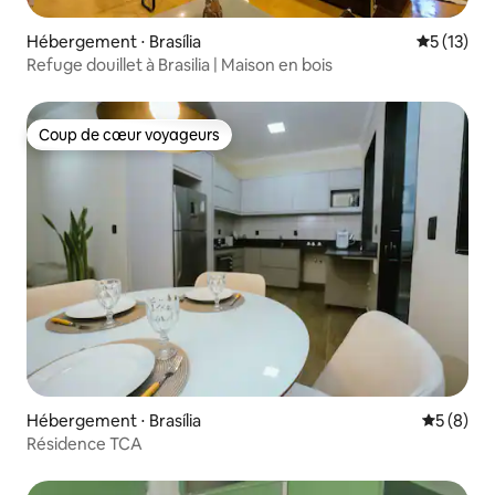
Hébergement ⋅ Brasília
Évaluation
5 (13)
Refuge douillet à Brasilia | Maison en bois
Coup de cœur voyageurs
Coup de cœur voyageurs
Hébergement ⋅ Brasília
Évaluatio
5 (8)
Résidence TCA