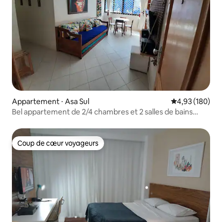
Appartement ⋅ Asa Sul
Évaluation moy
4,93 (180)
Bel appartement de 2/4 chambres et 2 salles de bains
Zone centrale de BSB
Coup de cœur voyageurs
Coup de cœur voyageurs