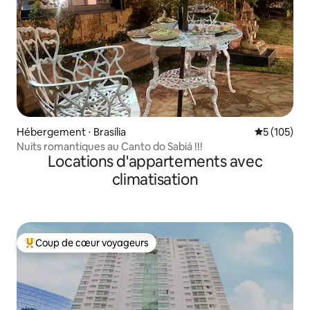
Hébergement ⋅ Brasília
Évaluation 
5 (105)
Nuits romantiques au Canto do Sabiá !!!
Locations d'appartements avec
climatisation
Coup de cœur voyageurs
Coups de cœur voyageurs les plus appréciés