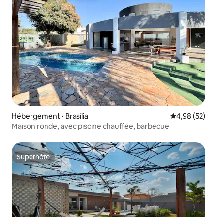
Hébergement ⋅ Brasília
Évaluation mo
4,98 (52)
Maison ronde, avec piscine chauffée, barbecue
Superhôte
Superhôte