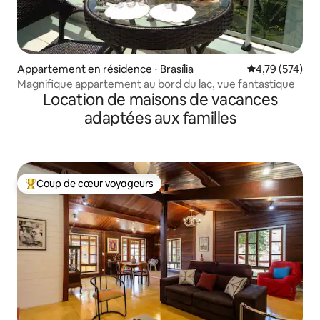
Appartement en résidence ⋅ Brasília
Évaluation moy
4,79 (574)
Magnifique appartement au bord du lac, vue fantastique
Location de maisons de vacances
adaptées aux familles
Coup de cœur voyageurs
Coups de cœur voyageurs les plus appréciés