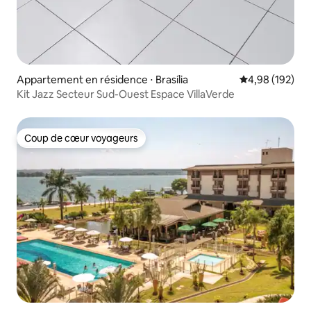
Appartement en résidence ⋅ Brasília
Évaluation moy
4,98 (192)
Kit Jazz Secteur Sud-Ouest Espace VillaVerde
Coup de cœur voyageurs
Coup de cœur voyageurs