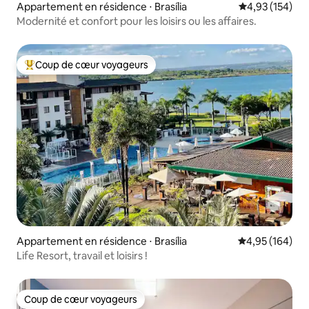
Appartement en résidence ⋅ Brasília
Évaluation moy
4,93 (154)
Modernité et confort pour les loisirs ou les affaires.
Coup de cœur voyageurs
Coups de cœur voyageurs les plus appréciés
Appartement en résidence ⋅ Brasília
Évaluation moy
4,95 (164)
Life Resort, travail et loisirs !
Coup de cœur voyageurs
Coup de cœur voyageurs