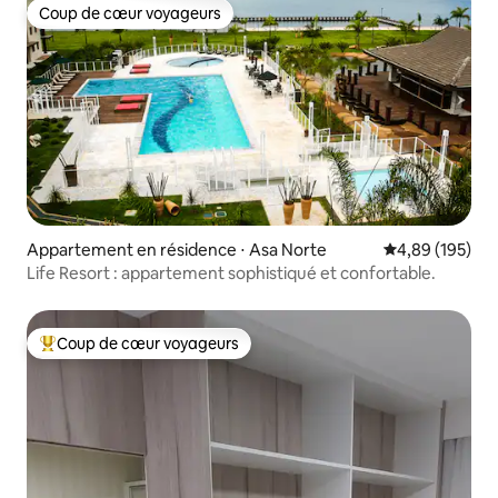
Coup de cœur voyageurs
Coup de cœur voyageurs
Appartement en résidence ⋅ Asa Norte
Évaluation moy
4,89 (195)
Life Resort : appartement sophistiqué et confortable.
Coup de cœur voyageurs
Coups de cœur voyageurs les plus appréciés