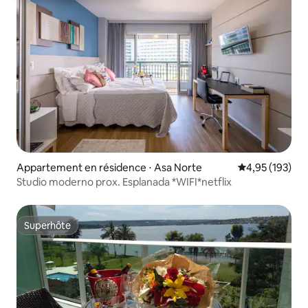
Appartement en résidence ⋅ Asa Norte
Évaluation moy
4,95 (193)
Studio moderno prox. Esplanada *WIFI*netflix
Superhôte
Superhôte