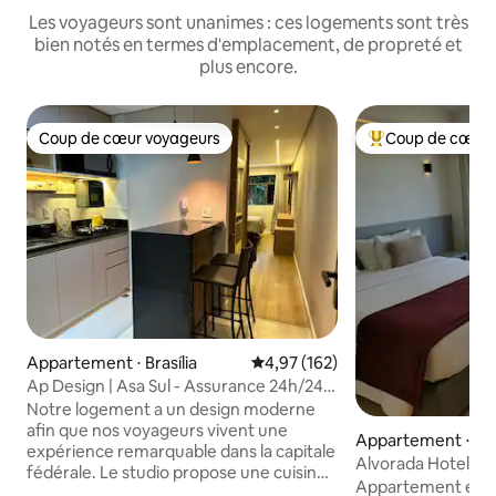
Les voyageurs sont unanimes : ces logements sont très
bien notés en termes d'emplacement, de propreté et
plus encore.
Coup de cœur voyageurs
Coup de cœur 
Coup de cœur voyageurs
Coups de cœur vo
Appartement ⋅ Brasília
Évaluation moyenne sur la base 
4,97 (162)
Ap Design | Asa Sul - Assurance 24h/24
et climatisation
Notre logement a un design moderne
afin que nos voyageurs vivent une
Appartement ⋅ Bras
expérience remarquable dans la capitale
Alvorada Hotel - Ex
fédérale. Le studio propose une cuisine
Monumental
Appartement exclus
américaine avec ustensiles et appareils