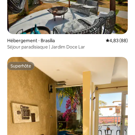
Hébergement ⋅ Brasília
Évaluation mo
4,83 (88)
Séjour paradisiaque | Jardim Doce Lar
Superhôte
Superhôte