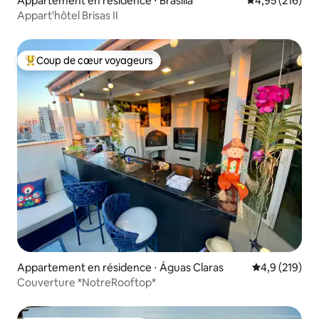
Appartement en résidence ⋅ Brasília
Évaluation moy
4,95 (216)
Appart'hôtel Brisas II
Coup de cœur voyageurs
Coups de cœur voyageurs les plus appréciés
Appartement en résidence ⋅ Águas Claras
Évaluation mo
4,9 (219)
Couverture *NotreRooftop*