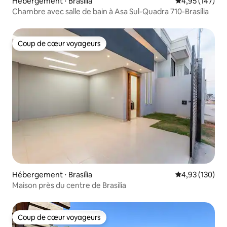
Hébergement ⋅ Brasília
Évaluation moy
4,95 (147)
Chambre avec salle de bain à Asa Sul-Quadra 710-Brasília
Coup de cœur voyageurs
Coup de cœur voyageurs
Hébergement ⋅ Brasília
Évaluation moy
4,93 (130)
Maison près du centre de Brasilia
Coup de cœur voyageurs
Coup de cœur voyageurs