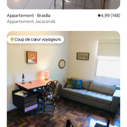
Appartement ⋅ Brasília
Évaluation moy
4,99 (148)
Appartement Jacarandá
Coup de cœur voyageurs
Coups de cœur voyageurs les plus appréciés