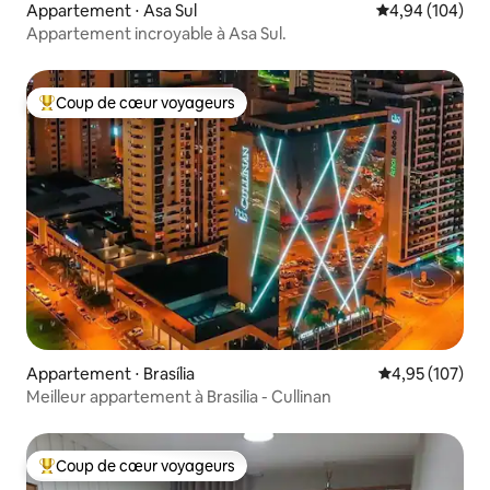
Appartement ⋅ Asa Sul
Évaluation moy
4,94 (104)
Appartement incroyable à Asa Sul.
Coup de cœur voyageurs
Coups de cœur voyageurs les plus appréciés
Appartement ⋅ Brasília
Évaluation moy
4,95 (107)
Meilleur appartement à Brasilia - Cullinan
Coup de cœur voyageurs
Coups de cœur voyageurs les plus appréciés