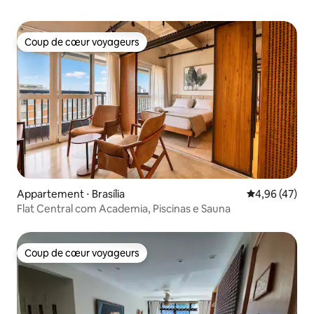
Coup de cœur voyageurs
Coup de cœur voyageurs
Appartement ⋅ Brasília
Évaluation mo
4,96 (47)
Flat Central com Academia, Piscinas e Sauna
Coup de cœur voyageurs
Coup de cœur voyageurs