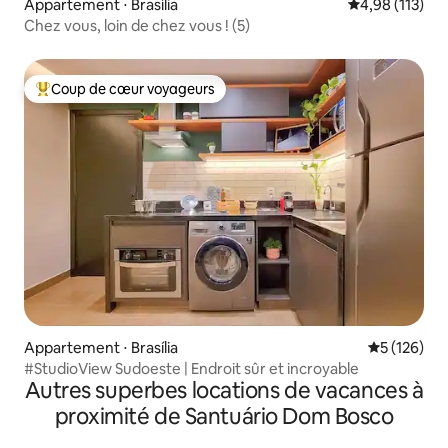
Appartement ⋅ Brasília
Évaluation moy
4,98 (113)
Chez vous, loin de chez vous ! (5)
Coup de cœur voyageurs
Coups de cœur voyageurs les plus appréciés
Appartement ⋅ Brasília
Évaluation 
5 (126)
#StudioView Sudoeste | Endroit sûr et incroyable
Autres superbes locations de vacances à
proximité de Santuário Dom Bosco