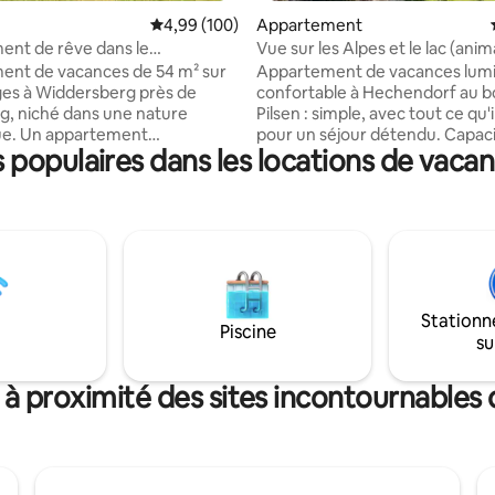
Évaluation moyenne sur la base de 100 commen
4,99 (100)
Appartement
nt de rêve dans le
Vue sur les Alpes et le lac (ani
ue Fünfseenland
acceptés)
ent de vacances de 54 m² sur
Appartement de vacances lumi
es à Widdersberg près de
confortable à Hechendorf au bo
g, niché dans une nature
Pilsen : simple, avec tout ce qu'i
ue. Un appartement
pour un séjour détendu. Capac
populaires dans les locations de vacan
le idéal pour 1-2 adultes avec
d'accueil jusqu'à 6 personnes : 2 
vée, terrasse orientée à l'est,
double, 2 sur le canapé-lit, 2 su
balcon orienté à l'ouest dans un
matelas supplémentaire (salon
rès calme en périphérie.
chambre). Grand jardin clôturé 
tion écologique, aménagement
avec un chien. À pied : lac à env
aute qualité avec une attention
10 min., S-Bahn à 5 min., petit
x détails. Promenades,
supermarché à 3 min. ; grand
s, cyclisme, natation,
supermarché à 10 minutes en v
Stationn
s dans les montagnes, art et
Les lacs de Pilsen, Wörth et A
Piscine
su
ans les environs et à Munich, ou
invitent à la baignade, au vélo et
ement s'asseoir dans le jardin
randonnée, et Munich est rap
 son esprit vagabonder.
accessible en train de banlieue.
 à proximité des sites incontournables 