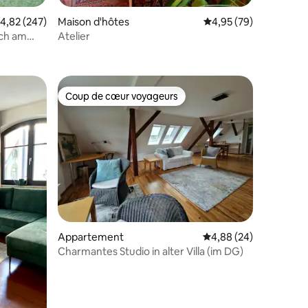
ntaires : 4,82 sur 5
valuation moyenne sur la base de 247 commentaires : 4,82 sur 5
4,82 (247)
Maison d'hôtes
Évaluation moyenne su
4,95 (79)
ach am
Atelier
Coup de cœur voyageurs
lus appréciés
Coup de cœur voyageurs
ntaires : 4,93 sur 5
Appartement
Évaluation moyenne su
4,88 (24)
Charmantes Studio in alter Villa (im DG)