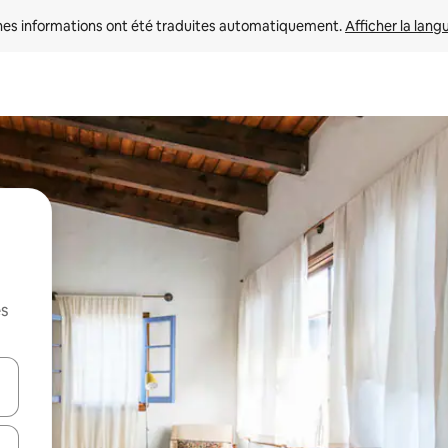
nes informations ont été traduites automatiquement. 
Afficher la lang
es
hes vers le haut et vers le bas pour les parcourir ou en appuyant et en fai