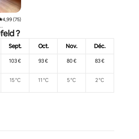
Évaluation moyenne sur la base de 75 commentaires : 4,99 sur 5
4,99 (75)
feld ?
Sept.
Oct.
Nov.
Déc.
103 €
93 €
80 €
83 €
15 °C
11 °C
5 °C
2 °C