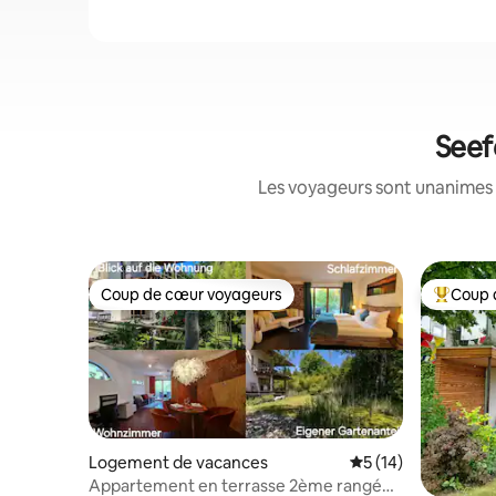
Seef
Les voyageurs sont unanimes 
Coup de cœur voyageurs
Coup 
Coup de cœur voyageurs
Coups de
Logement de vacances
Évaluation moyenne
5 (14)
Appartement en terrasse 2ème rangée