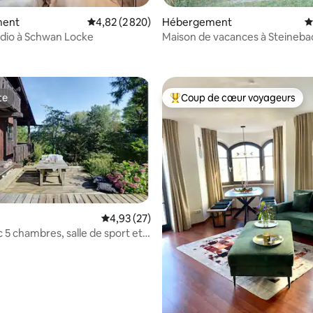
ment
Évaluation moyenne sur la base de 2 820 comme
4,82 (2 820)
Hébergement
É
dio à Schwan Locke
Maison de vacances à Steineb
ur la base de 15 commentaires : 4,6 sur 5
Wörthsee
te
Coup de cœur voyageurs
te
Coups de cœur voyageurs les p
Évaluation moyenne sur la base de 27 comme
4,93 (27)
sur la base de 38 commentaires : 5 sur 5
c 5 chambres, salle de sport et
bord du lac