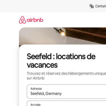
Aller
Certai
directement
au
contenu
Seefeld : locations de
vacances
Trouvez et réservez des hébergements uniqu
sur Airbnb
Adresse
Lorsque les résultats s'affichent, utilisez les flèc
Arrivée