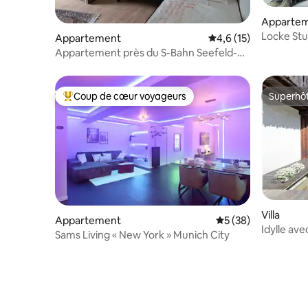
Apparte
Locke Stu
Appartement
Évaluation moyenne s
4,6 (15)
Appartement près du S-Bahn Seefeld-
Hechendorf
Coup de cœur voyageurs
Superhô
Coups de cœur voyageurs les plus appréciés
Superhô
Villa
Appartement
Évaluation moyenne 
5 (38)
Idylle ave
Sams Living « New York » Munich City
sauna au 