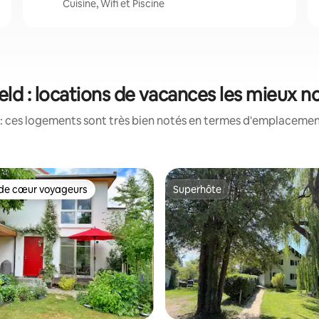
Cuisine, Wifi et Piscine
eld : locations de vacances les mieux n
: ces logements sont très bien notés en termes d'emplacement
de cœur voyageurs
Superhôte
 cœur voyageurs les plus appréciés
Superhôte
 sur la base de 14 commentaires : 5 sur 5