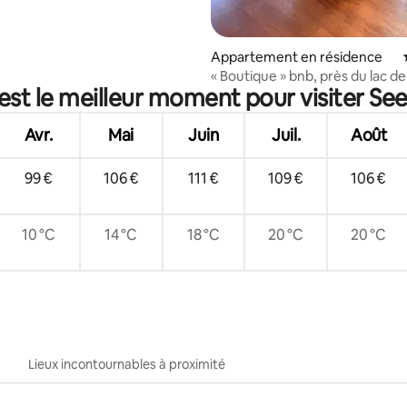
Appartement en résidence
« Boutique » bnb, près du lac de
est le meilleur moment pour visiter See
Starnberg
Avr.
Mai
Juin
Juil.
Août
99 €
106 €
111 €
109 €
106 €
10 °C
14 °C
18 °C
20 °C
20 °C
Lieux incontournables à proximité