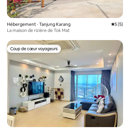
Hébergement ⋅ Tanjung Karang
Évaluatio
5 (5)
La maison de rizière de Tok Mat
Coup de cœur voyageurs
Coup de cœur voyageurs