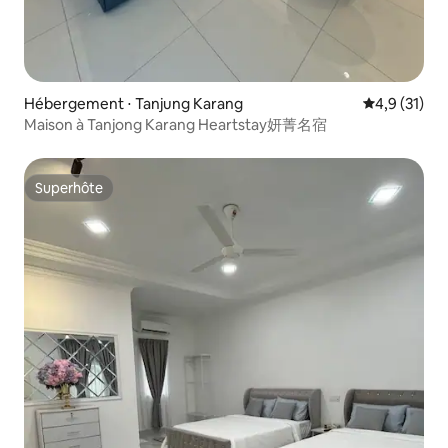
Hébergement ⋅ Tanjung Karang
Évaluation m
4,9 (31)
Maison à Tanjong Karang Heartstay妍菁名宿
Superhôte
Superhôte