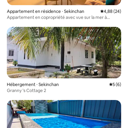
Appartement en résidence ⋅ Sekinchan
Évaluation mo
4,88 (24)
Appartement en copropriété avec vue sur la mer à
Sekinchan, près du Redang Beach Cafe
Hébergement ⋅ Sekinchan
Évaluatio
5 (6)
Granny 's Cottage 2