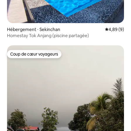
Hébergement ⋅ Sekinchan
Évaluation m
4,89 (9)
Homestay Tok Anjang (piscine partagée)
Coup de cœur voyageurs
Coup de cœur voyageurs