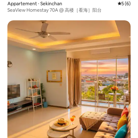
Appartement ⋅ Sekinchan
Évaluatio
5 (6)
SeaView Homestay 70A @ 高楼［看海］阳台