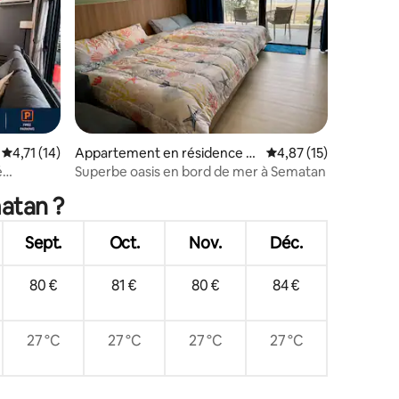
Évaluation moyenne sur la base de 14 commentaires : 4,71 sur 5
4,71 (14)
Appartement en résidence ⋅
Évaluation moyenne su
4,87 (15)
ntaires : 4,67 sur 5
Sematan
é
Superbe oasis en bord de mer à Sematan
matan ?
Sept.
Oct.
Nov.
Déc.
80 €
81 €
80 €
84 €
27 °C
27 °C
27 °C
27 °C