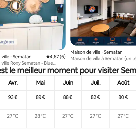
Maison de ville ⋅ Sematan
e sur la base de 8 commentaires : 5 sur 5
 ville ⋅ Sematan
Évaluation moyenne sur la base de 6 comme
4,67 (6)
Maison de ville à Sematan (unit
 ville Roxy Sematan - Blue
supérieure)
st le meilleur moment pour visiter Se
Avr.
Mai
Juin
Juil.
Août
93 €
89 €
88 €
82 €
80 €
27 °C
28 °C
27 °C
27 °C
27 °C