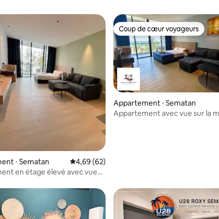
Coup de cœur voyageurs
Coup de cœur voyageurs
Appartement ⋅ Sematan
Appartement avec vue sur la m
ur la base de 10 commentaires : 4,9 sur 5
Sematan (étage le plus élevé)
ent ⋅ Sematan
Évaluation moyenne sur la base de 62 commen
4,69 (62)
ent en étage élevé avec vue