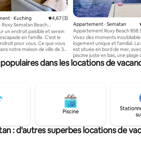
ent ⋅ Kuching
Évaluation moyenne sur la base de 3 comme
4,67 (3)
 la base de 74 commentaires : 4,99 sur 5
Appartement ⋅ Sematan
 · Roxy Sematan Beach
Appartement Roxy Beach B58
e Deluxe 11
r un endroit paisible et serein
Vivez des moments inoubliable
escapade en famille. C'est le
logement unique et familial. La maison
endroit pour vous. Ce que vous
est située en bord de mer, ave
ans notre maison de ville de 3
piscine juste en bas, une plage 
avec une terrasse extérieure
opulaires dans les locations de vaca
fin et une variété d'activités de
ec une longue table extérieure
de mer parmi lesquelles choisir. Il y a un
sse de barbecue, un décor
supérette en bas pour les prod
rain haut de gamme espace
première nécessité Vous n'avez pas à
lial avec 55 TV NETFLIX et WIFI
vous inquiéter pour dîner. Il y a
. 2 salles de bain avec 6
restaurants chinois et occiden
s et shampoings fournisUn
bas, des sauts de fruits de mer,
isine entièrement équipé avec
restaurants à chaud et plus encore. 
 de cuisine et réfrigérateur
Stationn
aussi des massages pour les loisi
vous puissiez cuisiner. Lave-
Piscine
su
salons, le chant, le billard et d'a
ni . Espace de parking gratuit
activités au choix.
an : d'autres superbes locations de va