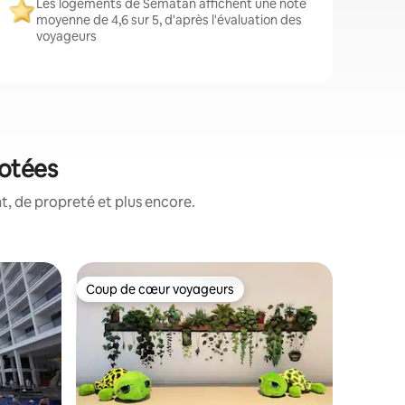
Les logements de Sematan affichent une note
moyenne de 4,6 sur 5, d'après l'évaluation des
voyageurs
notées
, de propreté et plus encore.
Maison de
Coup de cœur voyageurs
Superhô
Coup de cœur voyageurs
Superhô
Roxy Se
Roxy Sem
quelques 
votre mai
attrait c
ornées de