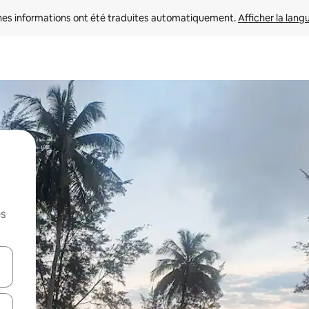
nes informations ont été traduites automatiquement. 
Afficher la lang
es
hes vers le haut et vers le bas pour les parcourir ou en appuyant et en fai