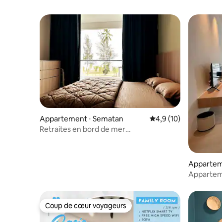
Appartement ⋅ Sematan
Évaluation moyenne s
4,9 (10)
Retraites en bord de mer
@RoxyBeachSematanApt.
Appartem
Appartem
sur la mer
Coup de cœur voyageurs
Coup de cœur voyageurs