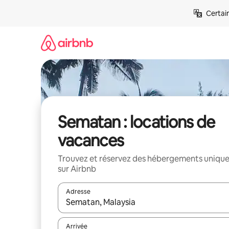
Aller
Certai
directement
au
contenu
Sematan : locations de
vacances
Trouvez et réservez des hébergements uniqu
sur Airbnb
Adresse
Lorsque les résultats s'affichent, utilisez les flèc
Arrivée