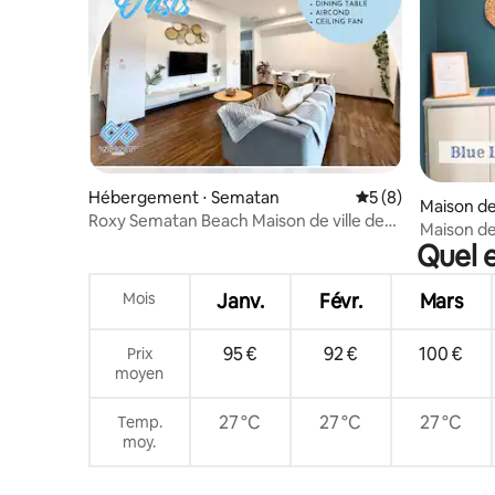
Hébergement ⋅ Sematan
Évaluation moyenn
5 (8)
Maison de
Roxy Sematan Beach Maison de ville de
Maison de
luxe 5
Quel e
Lagoon
Mois
Janv.
Févr.
Mars
95 €
92 €
100 €
Prix
moyen
27 °C
27 °C
27 °C
Temp.
moy.