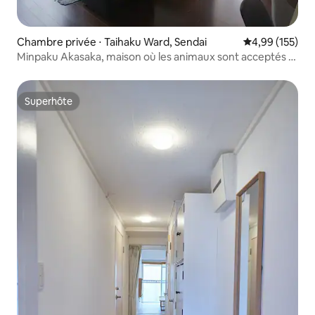
Chambre privée ⋅ Taihaku Ward, Sendai
Évaluation moy
4,99 (155)
Minpaku Akasaka, maison où les animaux sont acceptés ~
Limité à 1 groupe par jour ~ [Parking gratuit]
Superhôte
Superhôte