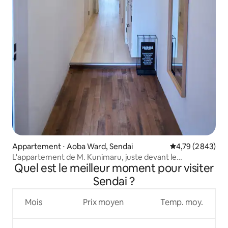
Appartement ⋅ Aoba Ward, Sendai
Évaluation moyen
4,79 (2 843)
L'appartement de M. Kunimaru, juste devant le
Quel est le meilleur moment pour visiter
commissariat de police central de Sendai, à 3 minutes de
la gare, appartement familial.
Sendai ?
Mois
Prix moyen
Temp. moy.