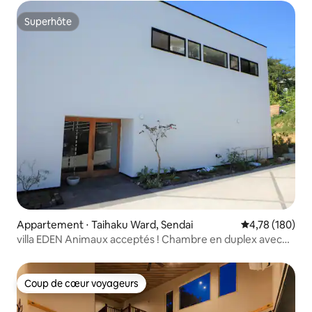
Superhôte
Superhôte
Appartement ⋅ Taihaku Ward, Sendai
Évaluation moy
4,78 (180)
villa EDEN Animaux acceptés ! Chambre en duplex avec
mobilier de qualité
Coup de cœur voyageurs
Coup de cœur voyageurs