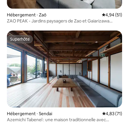
Hébergement ⋅ Zaō
Évaluation mo
4,94 (51)
ZAO PEAK - Jardins paysagers de Zao et Gaiarizawa
Resort
Superhôte
Superhôte
Hébergement ⋅ Sendai
Évaluation mo
4,83 (71)
Azemichi Tabenel : une maison traditionnelle avec
rizières, feu de camp et sauna