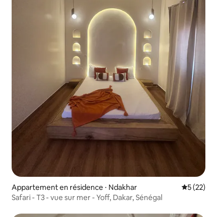
Appartement en résidence ⋅ Ndakhar
Évaluation
5 (22)
Safari - T3 - vue sur mer - Yoff, Dakar, Sénégal