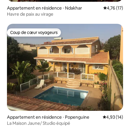
Appartement en résidence ⋅ Ndakhar
Évaluation mo
4,76 (17)
Havre de paix au virage
Coup de cœur voyageurs
Coup de cœur voyageurs
Appartement en résidence ⋅ Popenguine
Évaluation mo
4,93 (14)
La Maison Jaune/ Studio équipé