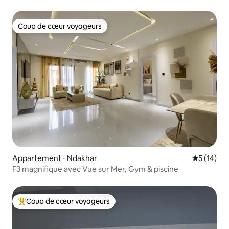
Coup de cœur voyageurs
Coup de cœur voyageurs
Appartement ⋅ Ndakhar
Évaluation
5 (14)
F3 magnifique avec Vue sur Mer, Gym & piscine
Coup de cœur voyageurs
Coups de cœur voyageurs les plus appréciés