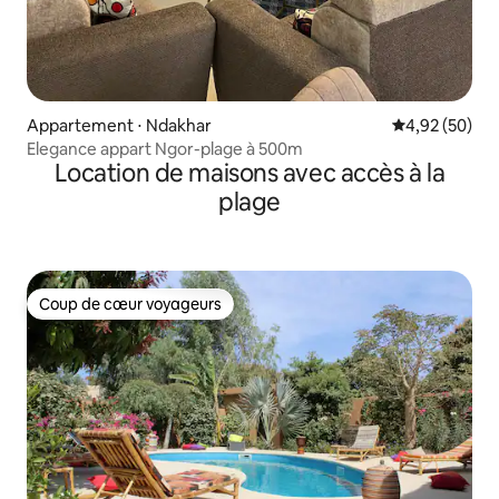
Appartement ⋅ Ndakhar
Évaluation mo
4,92 (50)
Elegance appart Ngor-plage à 500m
Location de maisons avec accès à la
plage
Coup de cœur voyageurs
Coup de cœur voyageurs