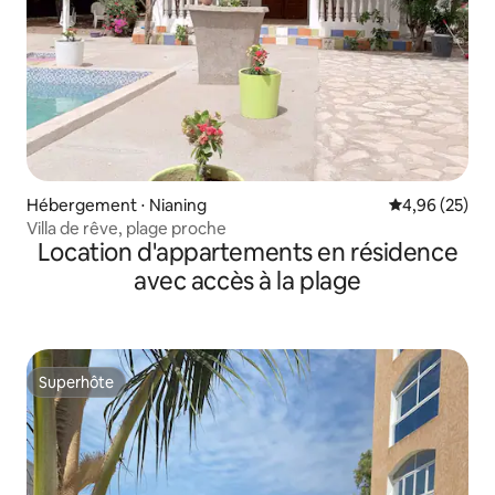
Hébergement ⋅ Nianing
Évaluation mo
4,96 (25)
Villa de rêve, plage proche
Location d'appartements en résidence
avec accès à la plage
Superhôte
Superhôte