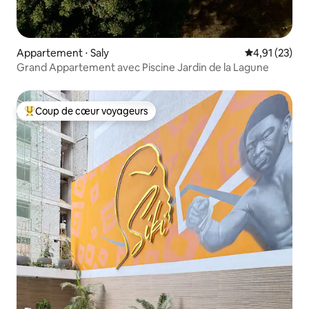
Appartement ⋅ Saly
Évaluation mo
4,91 (23)
Grand Appartement avec Piscine Jardin de la Lagune
Coup de cœur voyageurs
Coups de cœur voyageurs les plus appréciés