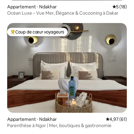
Appartement ⋅ Ndakhar
Évaluation
5 (18)
Océan Luxe – Vue Mer, Élégance & Cocooning à Dakar
Coup de cœur voyageurs
Coups de cœur voyageurs les plus appréciés
Appartement ⋅ Ndakhar
Évaluation mo
4,97 (61)
Parenthèse à Ngor | Mer, boutiques & gastronomie