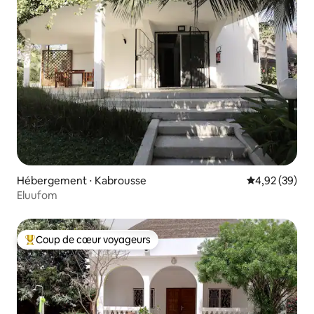
Hébergement ⋅ Kabrousse
Évaluation mo
4,92 (39)
Eluufom
Coup de cœur voyageurs
Coups de cœur voyageurs les plus appréciés