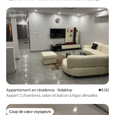
Superhôte
Superhôte
Appartement en résidence ⋅ Ndakhar
Évaluatio
5 (4)
Appart 2 chambres, salon et balcon à Ngor almadies
Coup de cœur voyageurs
Coup de cœur voyageurs