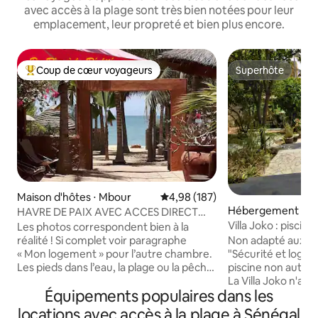
avec accès à la plage sont très bien notées pour leur
emplacement, leur propreté et bien plus encore.
Coup de cœur voyageurs
Superhôte
Coups de cœur voyageurs les plus appréciés
Superhôte
Maison d'hôtes ⋅ Mbour
Évaluation moyenne sur la base 
4,98 (187)
Hébergement ⋅ P
HAVRE DE PAIX AVEC ACCES DIRECT
e
Villa Joko : piscin
SUR LA PLAGE !
Les photos correspondent bien à la
Non adapté aux en
réalité ! Si complet voir paragraphe
"Sécurité et logem
« Mon logement » pour l’autre chambre.
piscine non autori
Les pieds dans l’eau, la plage ou la pêche,
La Villa Joko n'a de
le calme à l'ombre des cocotiers ! 5
Équipements populaires dans les
C'est un ancien c
restaurants et 2 épiceries à 5 mn, taxis à
acquis en 2008 ré
5 mn, Saly à 10 mn. Transfert depuis
locations avec accès à la plage à Sénégal