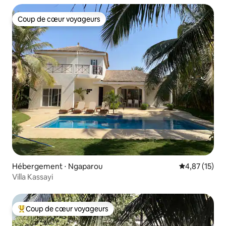
Coup de cœur voyageurs
Coup de cœur voyageurs
Hébergement ⋅ Ngaparou
Évaluation mo
4,87 (15)
Villa Kassayi
Coup de cœur voyageurs
Coups de cœur voyageurs les plus appréciés