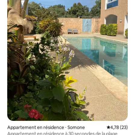
Appartement en résidence ⋅ Somone
Évaluation mo
4,78 (23)
Appartement en résidence à 30 secondes de la plage