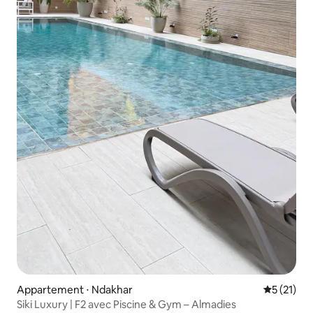
Appartement ⋅ Ndakhar
Évaluation
5 (21)
Siki Luxury | F2 avec Piscine & Gym – Almadies