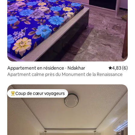
Appartement en résidence ⋅ Ndakhar
Évaluation m
4,83 (6)
Apartment calme près du Monument de la Renaissance
Coup de cœur voyageurs
Coups de cœur voyageurs les plus appréciés