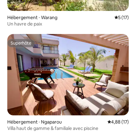
Hébergement ⋅ Warang
Évaluation
5 (17)
Un havre de paix
Superhôte
Superhôte
Hébergement ⋅ Ngaparou
Évaluation mo
4,88 (17)
Villa haut de gamme & familiale avec piscine