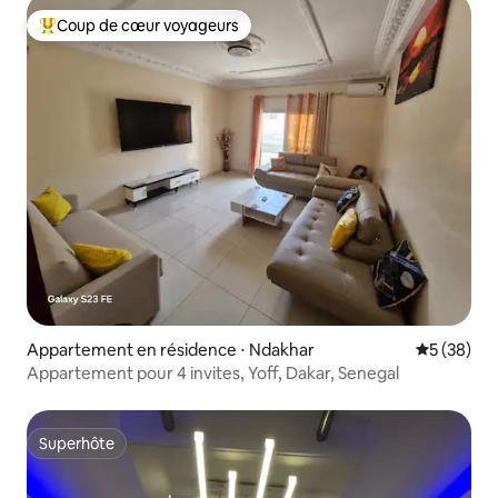
Coup de cœur voyageurs
Coups de cœur voyageurs les plus appréciés
Appartement en résidence ⋅ Ndakhar
Évaluation
5 (38)
Appartement pour 4 invites, Yoff, Dakar, Senegal
Superhôte
Superhôte