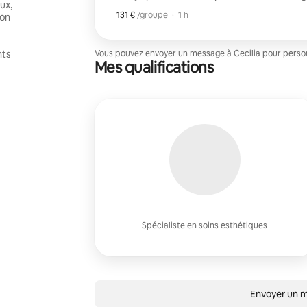
ux,
profondeur, des ingrédients éclaircissants 
131 €
131 € par groupe
,
/groupe
·
1 h
ion
avancée, pour un teint plus lisse et plus écl
marques post-acnéiques, la peau fatiguée 
teint frais et éclatant de l'intérieur, sans t
nts
Vous pouvez envoyer un message à Cecilia pour personn
Mes qualifications
Spécialiste en soins esthétiques
Envoyer un m