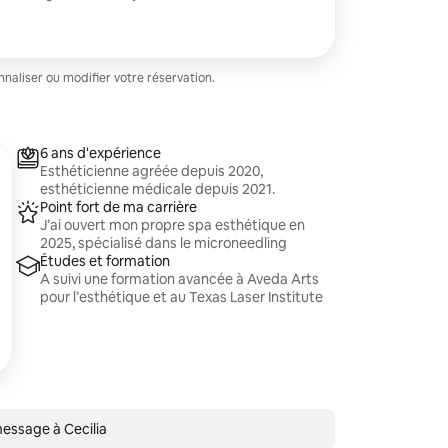
ciblés et une infusion de sérum
atant. Parfait pour la pigmentation, les
et pour toute personne souhaitant un
emps d'arrêt.
aliser ou modifier votre réservation.
6 ans d'expérience
Esthéticienne agréée depuis 2020,
esthéticienne médicale depuis 2021.
Point fort de ma carrière
J’ai ouvert mon propre spa esthétique en
2025, spécialisé dans le microneedling
Études et formation
A suivi une formation avancée à Aveda Arts
pour l’esthétique et au Texas Laser Institute
essage à Cecilia