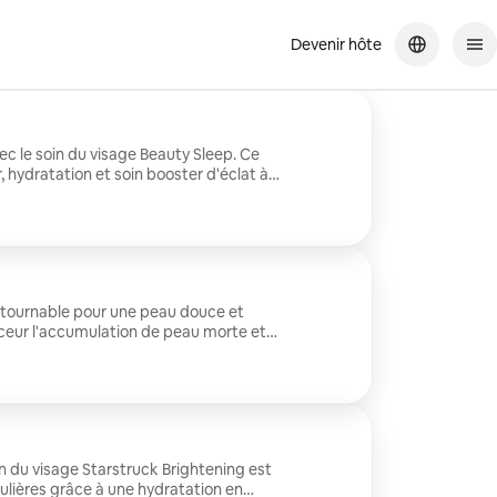
Devenir hôte
vec le soin du visage Beauty Sleep. Ce
, hydratation et soin booster d'éclat à
nuque, des épaules et du visage, conçu
r votre peau rafraîchie et éclatante.
 ou ternes qui ont besoin d'une remise à
ontournable pour une peau douce et
uceur l'accumulation de peau morte et
 rafraîchissant la peau en profondeur,
et plus doux. Parfait avant les
et idéal pour tous ceux qui veulent une
.
in du visage Starstruck Brightening est
gulières grâce à une hydratation en