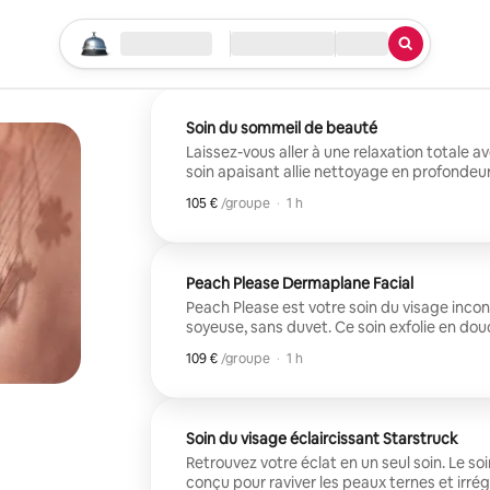
Commencez votre recherche
Destination
Arrivée/Départ
Type de service
Soin du sommeil de beauté
Laissez-vous aller à une relaxation totale a
soin apaisant allie nettoyage en profondeur
un massage luxueux du cuir chevelu, de la 
105 €
105 € par groupe
,
/groupe
·
1 h
pour faire disparaître les tensions et laisse
Parfait pour les peaux stressées, fatiguées
zéro et d'un petit moment de soin.
Peach Please Dermaplane Facial
Peach Please est votre soin du visage inc
soyeuse, sans duvet. Ce soin exfolie en do
les poils du visage, tout en hydratant et en
109 €
109 € par groupe
,
/groupe
·
1 h
pour un teint instantanément plus lumineux 
événements ou l'application de maquillage, 
texture plus lisse et cet éclat propre et poli
Soin du visage éclaircissant Starstruck
Retrouvez votre éclat en un seul soin. Le so
conçu pour raviver les peaux ternes et irré