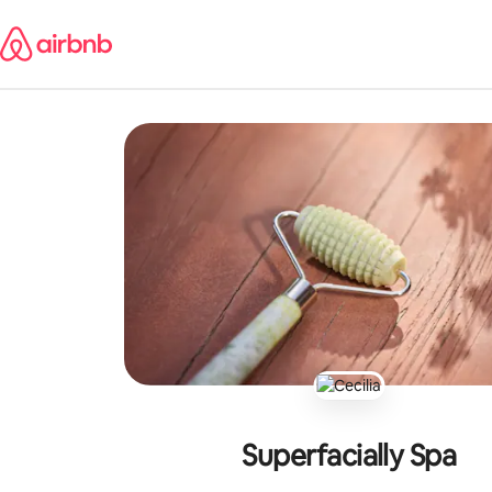
Aller
directement
au
contenu
Superfacially Spa