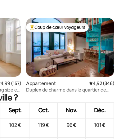
ntaires : 4,94 sur 5
Coup de cœur voyageurs
lus appréciés
Coups de cœur voyageurs les plus appréciés
taires : 4,99 sur 5
valuation moyenne sur la base de 157 commentaires : 4,99 sur 5
4,99 (157)
Appartement
Évaluation moyenne sur
4,92 (346)
ng size et
Duplex de charme dans le quartier de
lle ?
Santa Cruz.
Sept.
Oct.
Nov.
Déc.
102 €
119 €
96 €
101 €