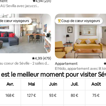
ment
Évaluation moyenne sur la base de 231 comme
4,94 (231)
U Sevilla avec jacuzzi
sur le toit
de cœur voyageurs
Coup de cœur voyageurs
 cœur voyageurs les plus appréciés
Coups de cœur voyageurs les p
Évaluation moyenne sur la base de 479 commen
4,99 (479)
au coeur de Séville - 2 salles de
Appartement
É
sur la base de 93 commentaires : 5 sur 5
El Nido, appartement avec lit ki
est le meilleur moment pour visiter Sévi
canapé-lit
Avr.
Mai
Juin
Juil.
Août
168 €
127 €
93 €
80 €
75 €