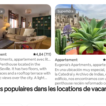
te
Superhôte
te
Superhôte
a base de 1 629 commentaires : 4,82 sur 5
ment
Évaluation moyenne sur la base de 711 comme
4,84 (711)
artments, appartement avec lit
Appartement
É
 et...
 Penthouse located in the
Eugenia's Apartments, appart
Seville. It has two floors, with
penthouse 2
En una ubicación muy especial, 
races and a rooftop terrace with
la Catedral y Archivo de Indias,
ews over the city. A light
edificio, nos encontramos con 
apt over two floors with large
penthouse recién reformado c
nd mirador. Located on the top
populaires dans les locations de vacan
terraza privada con vistas panorámicas a
 beautiful c19th building,
los monumentos más important
 by the owner architect. The
ciudad. Podrá disfrutar de vivir 
 private gallery entrance and on
palacio real en activo más anti
 floor there are two bedrooms
Europa, escuchar las campanas 