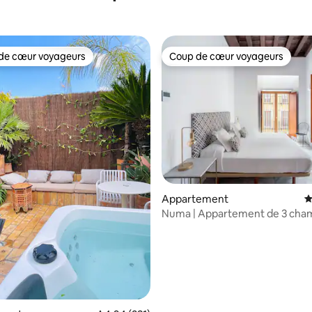
de cœur voyageurs
Coup de cœur voyageurs
 cœur voyageurs les plus appréciés
Coup de cœur voyageurs
la base de 688 commentaires : 4,96 sur 5
Appartement
É
Numa | Appartement de 3 cha
avec canapé-lit