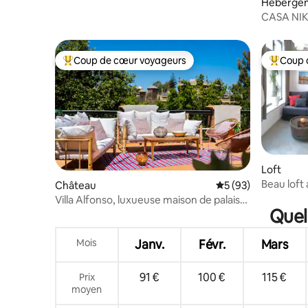
Héberge
CASA NIKA
extérieur 
Coup de cœur voyageurs
Coup 
Coups de cœur voyageurs les plus appréciés
Coups de
Loft
Beau loft 
Château
Évaluation moyenne 
5 (93)
bains
Villa Alfonso, luxueuse maison de palais
Quel 
restaurée
Mois
Janv.
Févr.
Mars
91 €
100 €
115 €
Prix
moyen