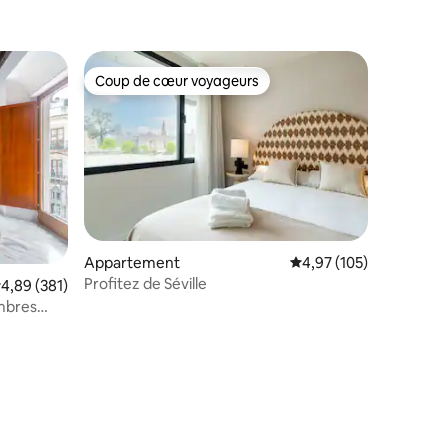
Coup de cœur voyageurs
Coup de cœur voyageurs
Appartement
Évaluation moyenne sur
4,97 (105)
Profitez de Séville
valuation moyenne sur la base de 381 commentaires : 4,89 sur 5
4,89 (381)
mbres