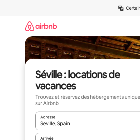
Aller
Certai
directement
au
contenu
Séville : locations de
vacances
Trouvez et réservez des hébergements uniqu
sur Airbnb
Adresse
Lorsque les résultats s'affichent, utilisez les flèc
Arrivée