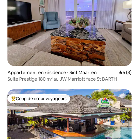
Appartement en résidence ⋅ Sint Maarten
Évaluatio
5 (3)
Suite Prestige 180 m² au JW Marriott face St BARTH
Coup de cœur voyageurs
Coups de cœur voyageurs les plus appréciés