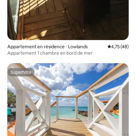
Appartement en résidence ⋅ Lowlands
Évaluation mo
4,75 (48)
Appartement 1 chambre en bord de mer
Superhôte
Superhôte