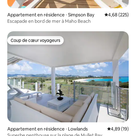
Appartement en résidence ⋅ Simpson Bay
Évaluation moy
4,68 (225)
Escapade en bord de mer à Maho Beach
Coup de cœur voyageurs
Coup de cœur voyageurs
Appartement en résidence ⋅ Lowlands
Évaluation mo
4,89 (19)
Superbe penthouse sur la plage de Mullet Bay