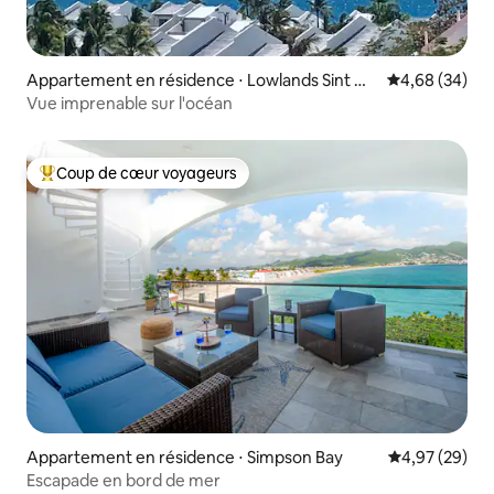
Appartement en résidence ⋅ Lowlands Sint ma
Évaluation mo
4,68 (34)
arten
Vue imprenable sur l'océan
Coup de cœur voyageurs
Coups de cœur voyageurs les plus appréciés
Appartement en résidence ⋅ Simpson Bay
Évaluation mo
4,97 (29)
Escapade en bord de mer