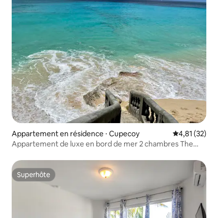
Appartement en résidence ⋅ Cupecoy
Évaluation mo
4,81 (32)
Appartement de luxe en bord de mer 2 chambres The
Cliff
Superhôte
Superhôte