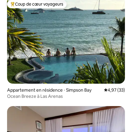
Coup de cœur voyageurs
Coups de cœur voyageurs les plus appréciés
Appartement en résidence ⋅ Simpson Bay
Évaluation mo
4,97 (33)
Ocean Breeze à Las Arenas