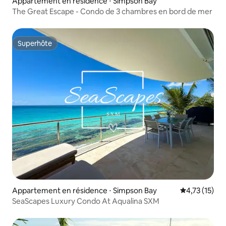
Appartement en résidence ⋅ Simpson Bay
The Great Escape - Condo de 3 chambres en bord de mer
Superhôte
Superhôte
Appartement en résidence ⋅ Simpson Bay
Évaluation mo
4,73 (15)
SeaScapes Luxury Condo At Aqualina SXM