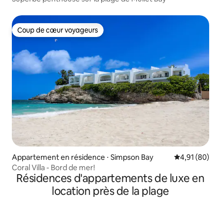
Coup de cœur voyageurs
Coup de cœur voyageurs
Appartement en résidence ⋅ Simpson Bay
Évaluation mo
4,91 (80)
Coral Villa - Bord de mer!
Résidences d'appartements de luxe en
location près de la plage