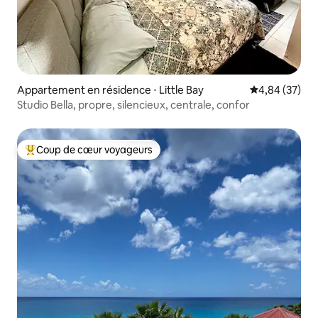
Appartement en résidence ⋅ Little Bay
Évaluation mo
4,84 (37)
Studio Bella, propre, silencieux, centrale, confor
Coup de cœur voyageurs
Coups de cœur voyageurs les plus appréciés