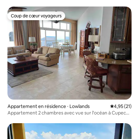
Coup de cœur voyageurs
Coup de cœur voyageurs
Appartement en résidence ⋅ Lowlands
Évaluation mo
4,95 (21)
Appartement 2 chambres avec vue sur l'océan à Cupecoy
- piscines/plage privée