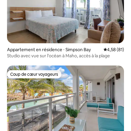
Appartement en résidence ⋅ Simpson Bay
Évaluation mo
4,58 (81)
Studio avec vue sur l'océan à Maho, accès à la plage
Coup de cœur voyageurs
Coup de cœur voyageurs