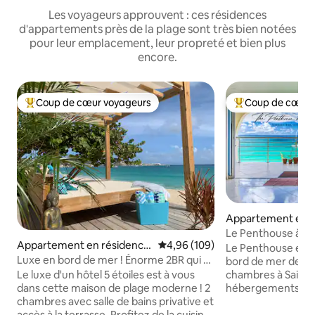
Les voyageurs approuvent : ces résidences
d'appartements près de la plage sont très bien notées
pour leur emplacement, leur propreté et bien plus
encore.
Coup de cœur voyageurs
Coup de cœur 
Coups de cœur voyageurs les plus appréciés
Coups de cœur vo
Appartement en r
pson Bay
Le Penthouse à LaS
Appartement en résidence
Évaluation moyenne sur la base 
4,96 (109)
vous attend !
Le Penthouse est 
⋅ Simpson Bay
Luxe en bord de mer ! Énorme 2BR qui a
bord de mer de 3 
tout pour plaire ! 😍🤩😍
Le luxe d'un hôtel 5 étoiles est à vous
chambres à Saint-Martin. 
dans cette maison de plage moderne ! 2
hébergements de lu
chambres avec salle de bains privative et
Siesta profitent de 
accès à la terrasse. Profitez de la cuisine
de la piscine en bo