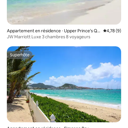
Appartement en résidence ⋅ Upper Prince's Qu
Évaluation m
4,78 (9)
arter
JW Marriott Luxe 3 chambres 8 voyageurs
Superhôte
Superhôte