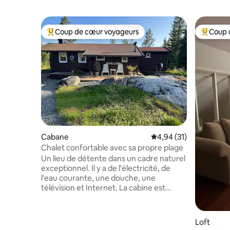
Coup de cœur voyageurs
Coup 
Coups de cœur voyageurs les plus appréciés
Coups de
Cabane
Évaluation moyenne su
4,94 (31)
Chalet confortable avec sa propre plage
Un lieu de détente dans un cadre naturel
exceptionnel. Il y a de l'électricité, de
l'eau courante, une douche, une
télévision et Internet. La cabine est
complètement indépendante avec son
propre ponton et dispose de plusieurs
belles zones extérieures. La pompe à
Loft
chaleur maintient la température tout au