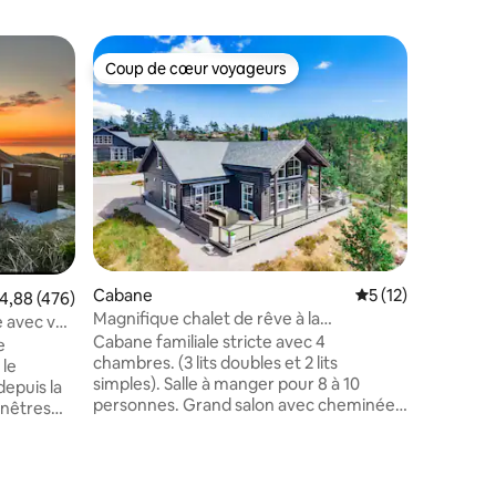
Apparte
Coup de cœur voyageurs
Superhô
Coup de cœur voyageurs
Superhô
Appartem
SkiLodge
Belle cop
pistes de 
juste à l
attrayan
pistes de
des zone
restaura
et bancs,
enfants. Le linge de lit et les serviettes
Cabane
Évaluation moyenne
5 (12)
doivent être a
valuation moyenne sur la base de 476 commentaires : 4,88 sur 5
4,88 (476)
nettoie l
Magnifique chalet de rêve à la
e avec vue
Le netto
montagne, disponible en automne et en
Cabane familiale stricte avec 4
e
tant que
hiver
chambres. (3 lits doubles et 2 lits
 le
(600 NOK
simples). Salle à manger pour 8 à 10
depuis la
envoyées 
personnes. Grand salon avec cheminée
enêtres
et cuisine ouverte. Il y a un salon
 Ou
supplémentaire dans le loft. Télévision et
e journée
Internet. Grande salle de bain avec
t admirez
ntaires : 4,9 sur 5
douche spacieuse, lave-linge et sèche-