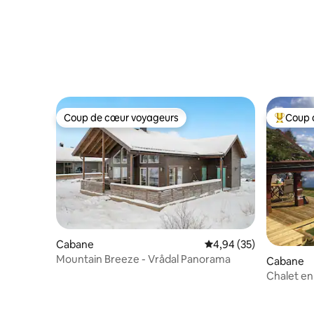
Coup de cœur voyageurs
Coup 
Coup de cœur voyageurs
Coups de
Cabane
Évaluation moyenne sur
4,94 (35)
Mountain Breeze - Vrådal Panorama
Cabane
Chalet en
d’un lac id