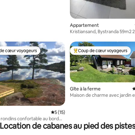
Appartement
Kristiansand, Bystranda 59m2 2
chambres, 6 lits
de cœur voyageurs
Coup de cœur voyageurs
 cœur voyageurs les plus appréciés
Coups de cœur voyageurs les p
Gîte à la ferme
É
Maison de charme avec jardin e
 la base de 35 commentaires : 4,94 sur 5
Évaluation moyenne sur la base de 15 co
5 (15)
 rondins confortable au bord
Location de cabanes au pied des piste
yllique