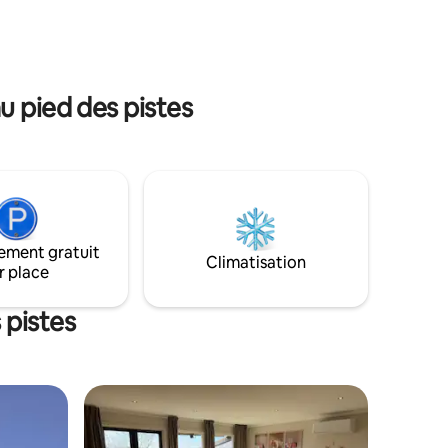
linge, et toilettes supplémentaires pour
les, vue
les invités. Patio extérieur avec foyer et
 salle de
eau de bain au bas de la cabane. À
quelques pas du plateau alpin, des pistes
de fond et du vélo de sentier. Sans
 pas le
u pied des pistes
prétention et adapté aux enfants. Ici,
éjours de
vous pouvez faire beaucoup de bons
our les
souvenirs dans une magnifique cabane.
yé au
ement gratuit
Climatisation
r place
 pistes