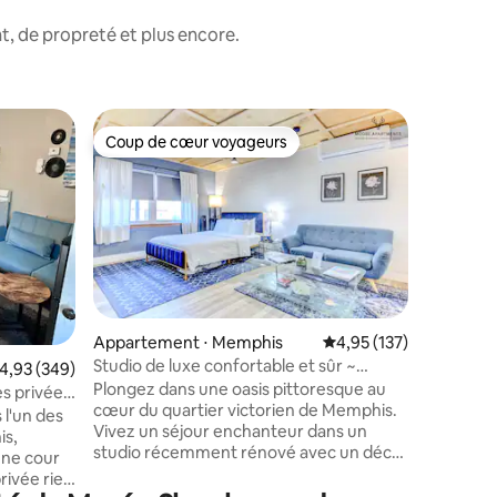
, de propreté et plus encore.
Apparte
Coup de cœur voyageurs
Coup de
lus appréciés
Coup de cœur voyageurs
Coup de
Porch by
renommé
Chalet n
centre-vi
est priv
complète 
Keurig e
dispose d
télévisio
accès au 
Appartement ⋅ Memphis
Évaluation moyenne sur
4,95 (137)
abonneme
Studio de luxe confortable et sûr ~
taires : 4,99 sur 5
valuation moyenne sur la base de 349 commentaires : 4,93 sur 5
4,93 (349)
Vous ne 
Parking GRATUIT et Wi-Fi
Plongez dans une oasis pittoresque au
car l'un
s privée
cœur du quartier victorien de Memphis.
sans rése
 l'un des
Vivez un séjour enchanteur dans un
caractéri
is,
studio récemment rénové avec un décor
ce chalet
une cour
moderne, situé en face de villas
porche c
rivée rien
centenaires. Admirez des vues