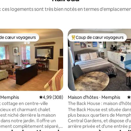
: ces logements sont très bien notés en termes d'emplacement
de cœur voyageurs
Coup de cœur voyageurs
 cœur voyageurs les plus appréciés
Coups de cœur voyageurs les p
 la base de 589 commentaires : 4,9 sur 5
⋅ Memphis
Évaluation moyenne sur la base de 308 commen
4,99 (308)
Maison d'hôtes ⋅ Memphis
É
cottage en centre-ville
The Back House : maison d'hôte
dans le centre-ville
cieux et charmant chalet
The Back House est située dans
 est niché derrière la maison
plus beaux quartiers de Memph
 dans notre jardin. Il offre un
Central Gardens, et dispose d'
ement complètement séparé,
arrière privée et d'une entrée p