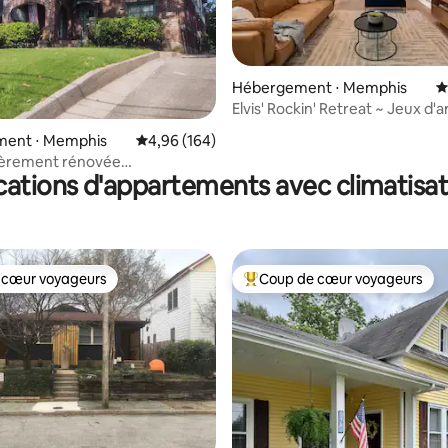
la base de 242 commentaires : 4,97 sur 5
Hébergement ⋅ Memphis
É
Elvis' Rockin' Retreat ~ Jeux d'a
ent ⋅ Memphis
Évaluation moyenne sur la base de 164 commen
4,96 (164)
tièrement rénovée
cations d'appartements avec climatisat
Overton Square. P
 cœur voyageurs
Coup de cœur voyageurs
 cœur voyageurs
Coups de cœur voyageurs les p