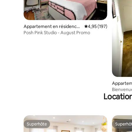
Appartement en résidence ⋅
Évaluation moyenne sur
4,95 (197)
Memphis
Posh Pink Studio - August Promo
Appartem
Memphis
Bienvenu
Location
(parking g
Superhôte
Superhô
Superhôte
Superhô