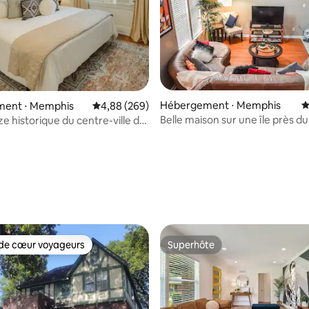
Hébergement ⋅ Memphis
É
ent ⋅ Memphis
Évaluation moyenne sur la base de 269 commen
4,88 (269)
r la base de 201 commentaires : 4,9 sur 5
Belle maison sur une île près du
ize historique du centre-ville de
médical/centre-ville.
70
de cœur voyageurs
Superhôte
 cœur voyageurs les plus appréciés
Superhôte