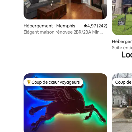
Hébergement ⋅ Memphis
Évaluation moyenne sur 
4,97 (242)
Élégant maison rénovée 2BR/2BA Min
jusqu'au centre-ville
Hébergem
Suite en
Lo
Midtown/
Coup de cœur voyageurs
Coup de
Coups de cœur voyageurs les plus appréciés
Coup de