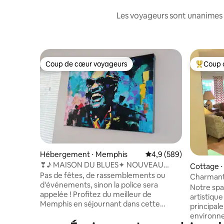
Les voyageurs sont unanimes 
Coup de cœur voyageurs
Coup 
Coup de cœur voyageurs
Coups de
Hébergement ⋅ Memphis
Évaluation moyenne sur
4,9 (589)
❣♪ MAISON DU BLUES✦ NOUVEAU
Cottage 
RENO✦ byStJude✶ min2Beale ♪❣
Pas de fêtes, de rassemblements ou
Charmant 
d'événements, sinon la police sera
Notre spa
appelée ! Profitez du meilleur de
artistique
Memphis en séjournant dans cette
principale
maison de ville à deux niveaux du centre-
environn
ville. L'intérieur récemment rénové et