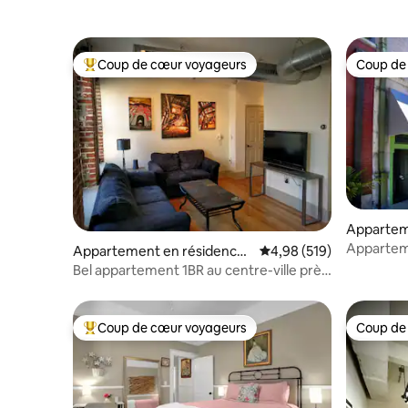
Coup de cœur voyageurs
Coup de
Coups de cœur voyageurs les plus appréciés
Coup de
Appartem
Memphis
Apparteme
Appartement en résidence ⋅
Évaluation moyenne sur 
4,98 (519)
Street
Memphis
Bel appartement 1BR au centre-ville près
de TOUT !
Coup de cœur voyageurs
Coup de
Coups de cœur voyageurs les plus appréciés
Coup de