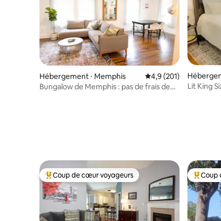
Hébergem
Hébergement ⋅ Memphis
Évaluation moyenne su
4,9 (201)
Lit King S
Bungalow de Memphis : pas de frais de
Memphis 
ménage !
Coup de cœur voyageurs
Coup 
Coups de cœur voyageurs les plus appréciés
Coups de