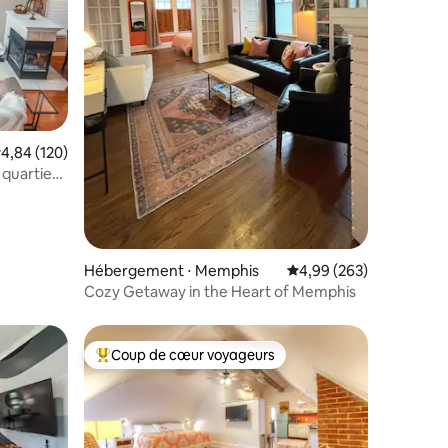
valuation moyenne sur la base de 120 commentaires : 4,84 sur 5
4,84 (120)
taires : 4,88 sur 5
 quartier
Hébergement ⋅ Memphis
Évaluation moyenne sur
4,99 (263)
Cozy Getaway in the Heart of Memphis
Coup de cœur voyageurs
Coups de cœur voyageurs les plus appréciés