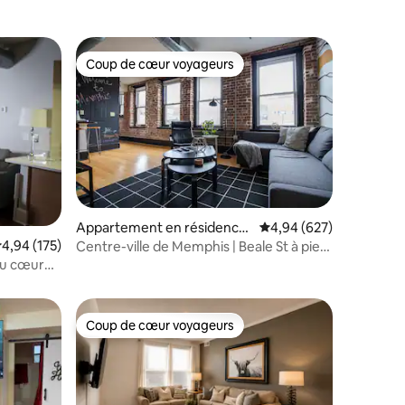
Coup de cœur voyageurs
lus appréciés
Coup de cœur voyageurs
ntaires : 4,97 sur 5
Appartement en résidence
Évaluation moyenne sur
4,94 (627)
⋅ Memphis
valuation moyenne sur la base de 175 commentaires : 4,94 sur 5
4,94 (175)
Centre-ville de Memphis | Beale St à pied
+ parking gratuit
au cœur
Coup de cœur voyageurs
Coup de cœur voyageurs