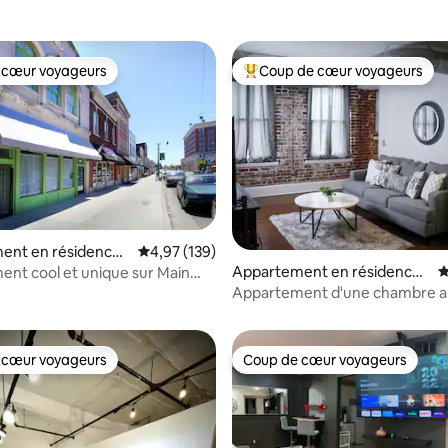
 cœur voyageurs
Coup de cœur voyageurs
 cœur voyageurs
Coups de cœur voyageurs les p
ent en résidence ⋅
Évaluation moyenne sur la base de 139 comme
4,97 (139)
Appartement en résidence ⋅
É
nt cool et unique sur Main
la base de 519 commentaires : 4,98 sur 5
Memphis
Appartement d'une chambre 
du centre-ville de Memphis
 cœur voyageurs
Coup de cœur voyageurs
 cœur voyageurs
Coup de cœur voyageurs