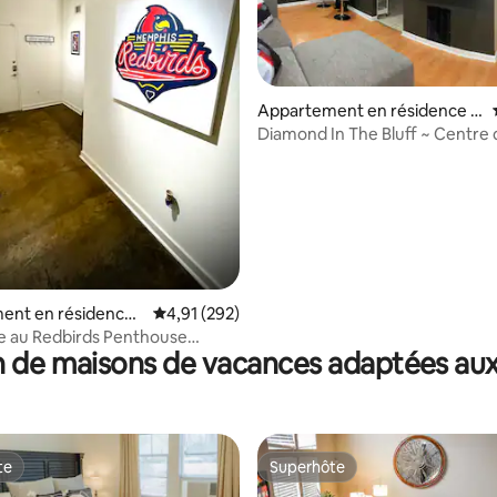
 la base de 197 commentaires : 4,95 sur 5
Appartement en résidence ⋅
Memphis
Diamond In The Bluff ~ Centre 
Midtown ~ Centre-ville
ent en résidence ⋅
Évaluation moyenne sur la base de 292 comme
4,91 (292)
e au Redbirds Penthouse
 de maisons de vacances adaptées aux
ratuit)
te
Superhôte
te
Superhôte