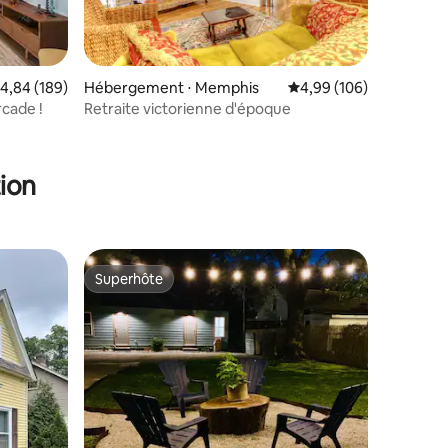
valuation moyenne sur la base de 189 commentaires : 4,84 sur 5
4,84 (189)
Hébergement ⋅ Memphis
Évaluation moyenne sur
4,99 (106)
rcade !
Retraite victorienne d'époque
taires : 4,96 sur 5
ion
Superhôte
lus appréciés
Superhôte