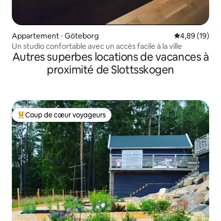
Appartement ⋅ Göteborg
Évaluation mo
4,89 (19)
Un studio confortable avec un accès facile à la ville
Autres superbes locations de vacances à
proximité de Slottsskogen
Coup de cœur voyageurs
Coups de cœur voyageurs les plus appréciés