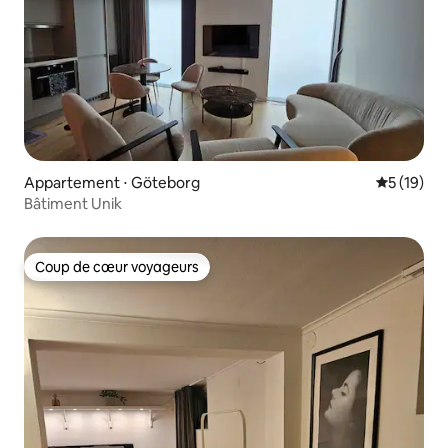
Appartement ⋅ Göteborg
Évaluation
5 (19)
Bâtiment Unik
Coup de cœur voyageurs
Coup de cœur voyageurs