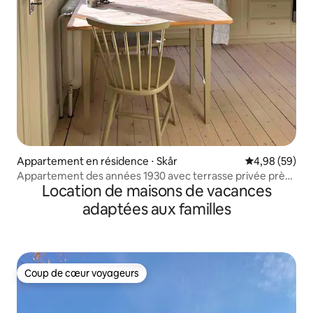
Appartement en résidence ⋅ Skår
Évaluation mo
4,98 (59)
Appartement des années 1930 avec terrasse privée près
Location de maisons de vacances
de Liseberg
adaptées aux familles
Coup de cœur voyageurs
Coup de cœur voyageurs