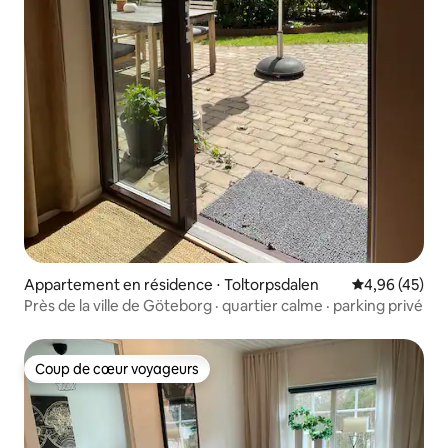
Appartement en résidence ⋅ Toltorpsdalen
Évaluation mo
4,96 (45)
Près de la ville de Göteborg · quartier calme · parking privé
Coup de cœur voyageurs
Coup de cœur voyageurs