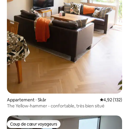
Appartement ⋅ Skår
Évaluation moy
4,92 (132)
The Yellow-hammer - confortable, très bien situé
Coup de cœur voyageurs
Coup de cœur voyageurs