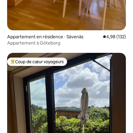
Appartement en résidence ⋅ Sävenäs
Évaluation moy
4,98 (132)
Appartement à Göteborg
Coup de cœur voyageurs
Coups de cœur voyageurs les plus appréciés