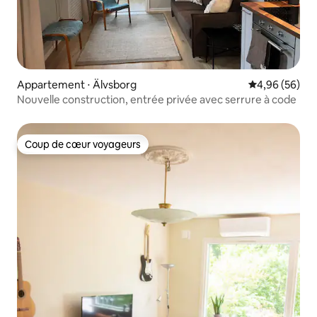
Appartement ⋅ Älvsborg
Évaluation mo
4,96 (56)
Nouvelle construction, entrée privée avec serrure à code
Coup de cœur voyageurs
Coup de cœur voyageurs