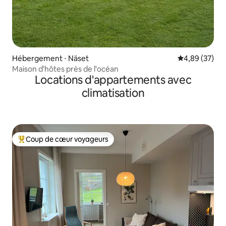
Hébergement ⋅ Näset
Évaluation mo
4,89 (37)
Maison d'hôtes près de l'océan
Locations d'appartements avec
climatisation
Coup de cœur voyageurs
Coups de cœur voyageurs les plus appréciés