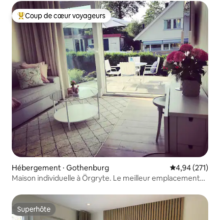
Coup de cœur voyageurs
Coups de cœur voyageurs les plus appréciés
Hébergement ⋅ Gothenburg
Évaluation moy
4,94 (271)
Maison individuelle à Örgryte. Le meilleur emplacement
de Göteborg !
Superhôte
Superhôte