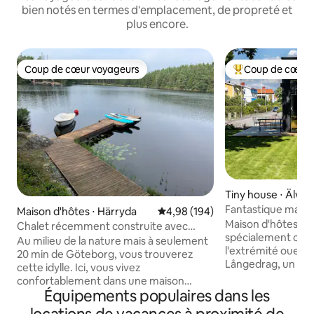
bien notés en termes d'emplacement, de propreté et
plus encore.
Coup de cœur voyageurs
Coup de cœur 
Coup de cœur voyageurs
Coups de cœur vo
Tiny house ⋅ Älvsb
Fantastique maiso
Maison d'hôtes ⋅ Härryda
Évaluation moyenne sur la base 
4,98 (194)
chambre avec loft
Maison d'hôtes él
Chalet récemment construite avec
spécialement conçu
sauna, bain à remous et ponton privé
Au milieu de la nature mais à seulement
l'extrémité ouest
20 min de Göteborg, vous trouverez
Långedrag, un quar
cette idylle. Ici, vous vivez
agréable. Il faut environ 15 minutes pour
confortablement dans une maison
se rendre au centr
Équipements populaires dans les
d'hôtes neuve avec cheminée, sauna au
magnifique archip
feu de bois et baignoire. La grande