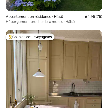
Appartement en résidence ⋅ Hälsö
Évaluation mo
4,96 (76)
Hébergement proche de la mer sur Hälsö
Coup de cœur voyageurs
Coups de cœur voyageurs les plus appréciés