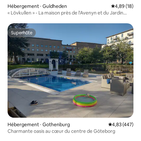
Hébergement ⋅ Guldheden
Évaluation mo
4,89 (18)
« Lövkullen » - La maison près de l'Avenyn et du Jardin
botanique.
Superhôte
Superhôte
Hébergement ⋅ Gothenburg
Évaluation moy
4,83 (447)
Charmante oasis au cœur du centre de Göteborg