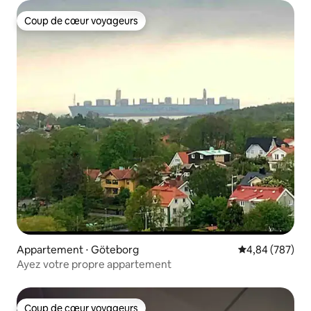
Coup de cœur voyageurs
Coup de cœur voyageurs
Appartement ⋅ Göteborg
Évaluation moy
4,84 (787)
Ayez votre propre appartement
Coup de cœur voyageurs