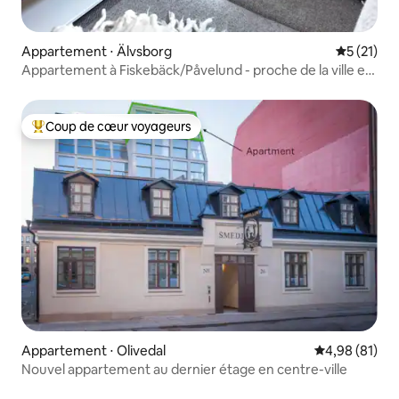
Appartement ⋅ Älvsborg
Évaluation
5 (21)
Appartement à Fiskebäck/Påvelund - proche de la ville et
de la mer
Coup de cœur voyageurs
Coups de cœur voyageurs les plus appréciés
Appartement ⋅ Olivedal
Évaluation mo
4,98 (81)
Nouvel appartement au dernier étage en centre-ville