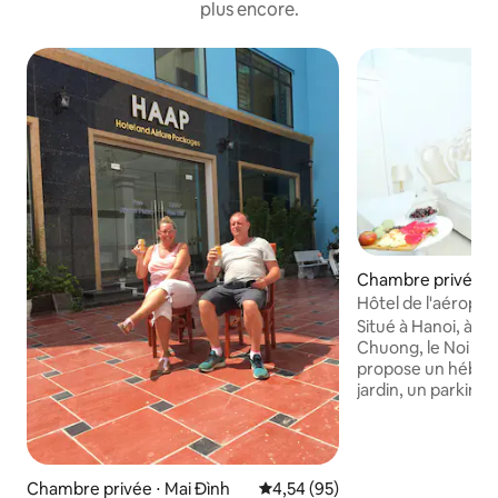
plus encore.
Chambre privée ⋅ 
Hôtel de l'aéroport
Situé à Hanoi, à 1
Chuong, le Noi Bai 
propose un héber
jardin, un parking 
commun et une ter
l'hôtel 3 étoiles 
climatisées avec 
gratuite, chacune 
Chambre privée ⋅ Mai Đình
Évaluation moyenne sur la base
4,54 (95)
privée. Le logeme