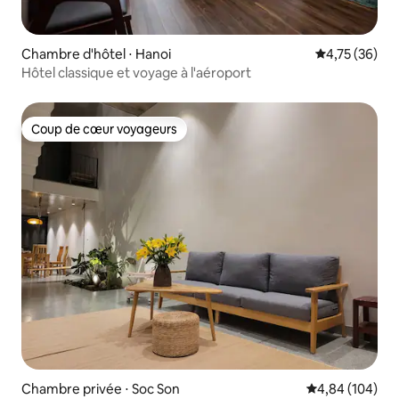
Chambre d'hôtel ⋅ Hanoi
Évaluation mo
4,75 (36)
Hôtel classique et voyage à l'aéroport
Coup de cœur voyageurs
Coup de cœur voyageurs
Chambre privée ⋅ Soc Son
Évaluation moy
4,84 (104)