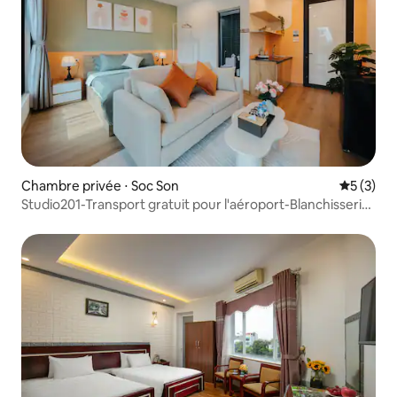
Chambre privée ⋅ Soc Son
Évaluatio
5 (3)
Studio201-Transport gratuit pour l'aéroport-Blanchisserie
gratuite