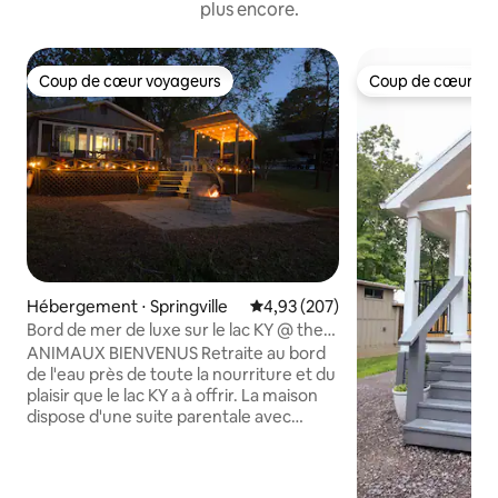
plus encore.
Coup de cœur voyageurs
Coup de cœur vo
Coup de cœur voyageurs
Coup de cœur vo
Hébergement ⋅ Springville
Évaluation moyenne sur la base 
4,93 (207)
Bord de mer de luxe sur le lac KY @ the
Petite Retreat
ANIMAUX BIENVENUS Retraite au bord
de l'eau près de toute la nourriture et du
plaisir que le lac KY a à offrir. La maison
dispose d'une suite parentale avec
baignoire ainsi que d'une douche avec
pomme de douche à effet pluie. Cuisine
entièrement équipée avec tout ce dont