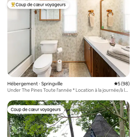
Coup de cœur voyageurs
Coups de cœur voyageurs les plus appréciés
Hébergement ⋅ Springville
Évaluation
5 (98)
Under The Pines Toute l'année * Location à la journée/à la
semaine
Coup de cœur voyageurs
Coup de cœur voyageurs