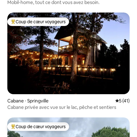
Mobil-home, tout ce dont vous avez besoin.
Coup de cœur voyageurs
Coups de cœur voyageurs les plus appréciés
Cabane ⋅ Springville
Évaluation
5 (41)
Cabane privée avec vue sur le lac, pêche et sentiers
Coup de cœur voyageurs
Coups de cœur voyageurs les plus appréciés