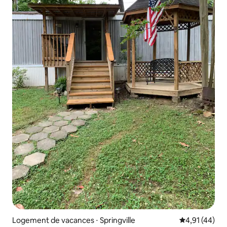
Logement de vacances ⋅ Springville
Évaluation mo
4,91 (44)