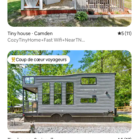
Tiny house ⋅ Camden
Évaluatio
5 (11)
CozyTinyHome+Fast Wifi+NearTN
River+GreatFoodSpots
Coup de cœur voyageurs
Coups de cœur voyageurs les plus appréciés