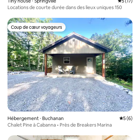
Tiny house ⋅ Springville
Évaluation
5 (17)
Locations de courte durée dans des lieux uniques 150
Coup de cœur voyageurs
Coup de cœur voyageurs
Hébergement ⋅ Buchanan
Évaluatio
5 (6)
Chalet Pine à Cabanna • Près de Breakers Marina