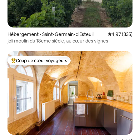
Hébergement ⋅ Saint-Germain-d'Esteuil
Évaluation moy
4,97 (335)
joli moulin du 18eme siècle, au cœur des vignes
Coup de cœur voyageurs
Coups de cœur voyageurs les plus appréciés