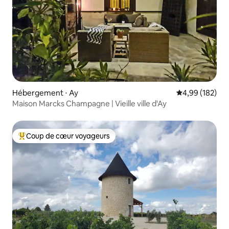
Hébergement ⋅ Ay
Évaluation moy
4,99 (182)
Maison Marcks Champagne | Vieille ville d'Ay
Coup de cœur voyageurs
Coups de cœur voyageurs les plus appréciés