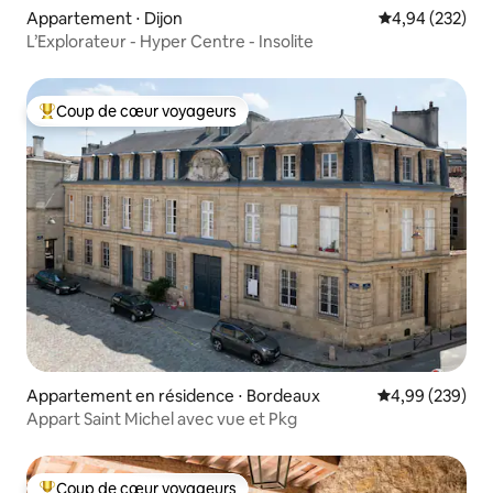
Appartement ⋅ Dijon
Évaluation moy
4,94 (232)
L’Explorateur - Hyper Centre - Insolite
Coup de cœur voyageurs
Coups de cœur voyageurs les plus appréciés
Appartement en résidence ⋅ Bordeaux
Évaluation moy
4,99 (239)
Appart Saint Michel avec vue et Pkg
Coup de cœur voyageurs