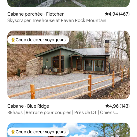
Cabane perchée ⋅ Fletcher
Évaluation moy
4,94 (467)
Skyscraper Treehouse at Raven Rock Mountain
Coup de cœur voyageurs
Coups de cœur voyageurs les plus appréciés
Cabane ⋅ Blue Ridge
Évaluation moy
4,96 (143)
REhaus | Retraite pour couples | Près de DT | Chiens
bienvenus
Coup de cœur voyageurs
Coups de cœur voyageurs les plus appréciés