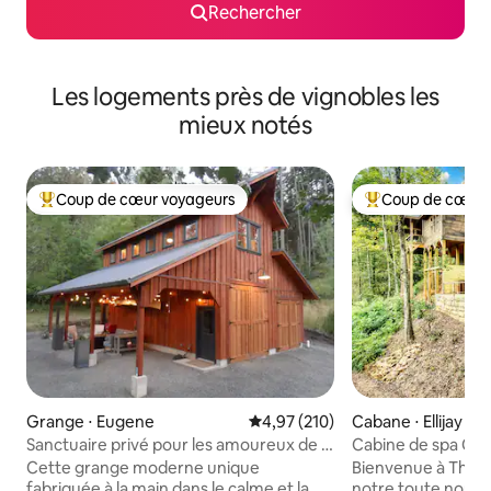
Rechercher
Les logements près de vignobles les
mieux notés
Coup de cœur voyageurs
Coup de cœur 
Coups de cœur voyageurs les plus appréciés
Coups de cœur vo
Grange ⋅ Eugene
Évaluation moyenne sur la base 
4,97 (210)
Cabane ⋅ Ellijay
Sanctuaire privé pour les amoureux de la
Cabine de spa Cree
nature en ville sur 4 acres
remous, bassin d'e
Cette grange moderne unique
Bienvenue à The B
fabriquée à la main dans le calme et la
notre toute nouvel