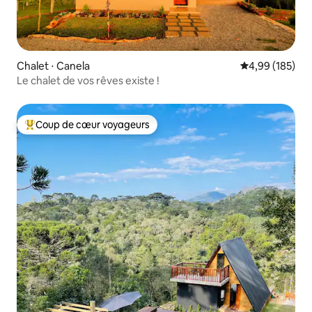
Chalet ⋅ Canela
Évaluation moy
4,99 (185)
Le chalet de vos rêves existe !
Coup de cœur voyageurs
Coups de cœur voyageurs les plus appréciés