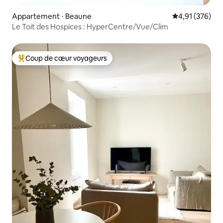
Appartement ⋅ Beaune
Évaluation moy
4,91 (376)
Le Toit des Hospices : HyperCentre/Vue/Clim
Coup de cœur voyageurs
Coups de cœur voyageurs les plus appréciés