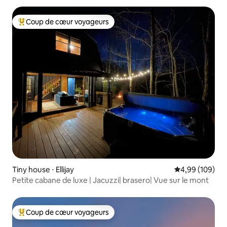
Coup de cœur voyageurs
Coups de cœur voyageurs les plus appréciés
Tiny house ⋅ Ellijay
Évaluation moy
4,99 (109)
Petite cabane de luxe | Jacuzzi| brasero| Vue sur le mont
Coup de cœur voyageurs
Coups de cœur voyageurs les plus appréciés