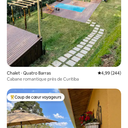
Chalet ⋅ Quatro Barras
Évaluation moy
4,99 (244)
Cabane romantique près de Curitiba
Coup de cœur voyageurs
Coups de cœur voyageurs les plus appréciés