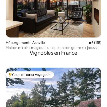
Hébergement ⋅ Ashville
Évaluation 
5 (115)
Maison miroir « magique, unique en son genre » + jacuzzi
Vignobles en France
Coup de cœur voyageurs
Coups de cœur voyageurs les plus appréciés