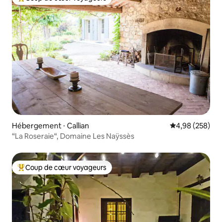
Coups de cœur voyageurs les plus appréciés
Hébergement ⋅ Callian
Évaluation moy
4,98 (258)
“La Roseraie“, Domaine Les Naÿssès
Coup de cœur voyageurs
Coups de cœur voyageurs les plus appréciés