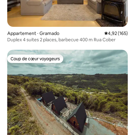
Appartement ⋅ Gramado
Évaluation moy
4,92 (165)
Duplex 4 suites 2 places, barbecue 400 m Rua Cober
Coup de cœur voyageurs
Coup de cœur voyageurs