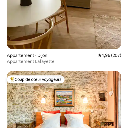
Appartement ⋅ Dijon
Évaluation moy
4,96 (207)
Appartement Lafayette
Coup de cœur voyageurs
Coups de cœur voyageurs les plus appréciés