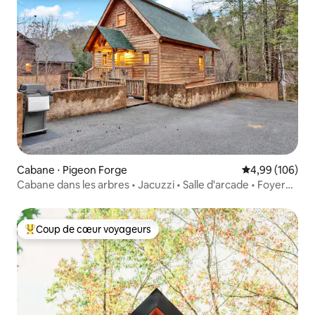
Cabane ⋅ Pigeon Forge
Évaluation moy
4,99 (106)
Cabane dans les arbres • Jacuzzi • Salle d'arcade • Foyer
extérieur • Smokies
Coup de cœur voyageurs
Coups de cœur voyageurs les plus appréciés