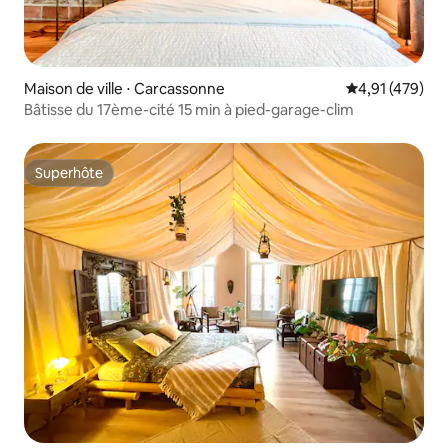
Maison de ville ⋅ Carcassonne
Évaluation moy
4,91 (479)
Bâtisse du 17ème-cité 15 min à pied-garage-clim
Superhôte
Superhôte