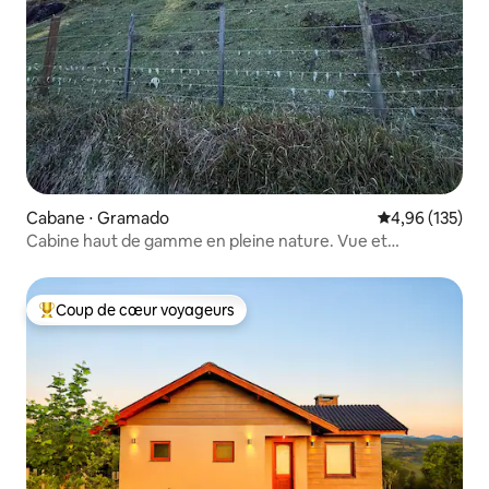
Cabane ⋅ Gramado
Évaluation moy
4,96 (135)
Cabine haut de gamme en pleine nature. Vue et
exclusivité.
Coup de cœur voyageurs
Coups de cœur voyageurs les plus appréciés