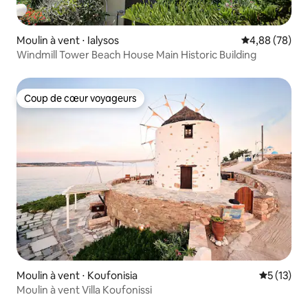
Moulin à vent ⋅ Ialysos
Évaluation mo
4,88 (78)
Windmill Tower Beach House Main Historic Building
Coup de cœur voyageurs
Coup de cœur voyageurs
Moulin à vent ⋅ Koufonisia
Évaluation
5 (13)
Moulin à vent Villa Koufonissi