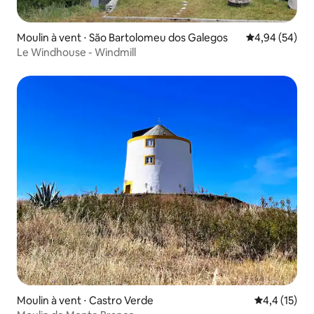
Moulin à vent ⋅ São Bartolomeu dos Galegos
Évaluation mo
4,94 (54)
Le Windhouse - Windmill
Moulin à vent ⋅ Castro Verde
Évaluation m
4,4 (15)