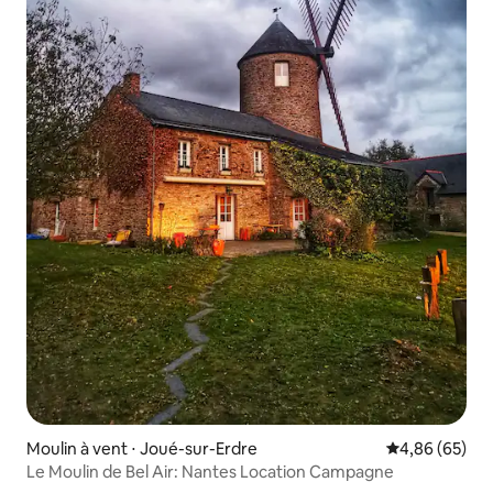
Moulin à vent ⋅ Joué-sur-Erdre
Évaluation mo
4,86 (65)
Le Moulin de Bel Air: Nantes Location Campagne