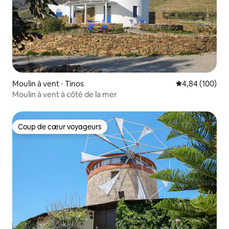
Moulin à vent ⋅ Tinos
Évaluation moy
4,84 (100)
Moulin à vent à côté de la mer
Coup de cœur voyageurs
Coup de cœur voyageurs