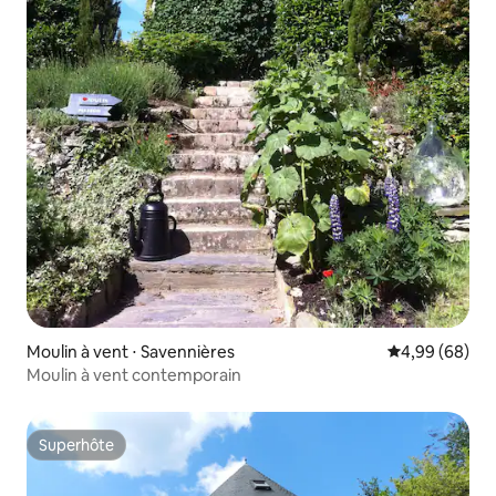
Moulin à vent ⋅ Savennières
Évaluation mo
4,99 (68)
Moulin à vent contemporain
Superhôte
Superhôte