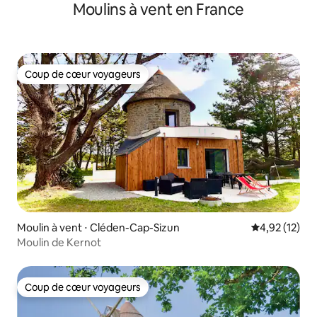
Moulins à vent en France
Coup de cœur voyageurs
Coup de cœur voyageurs
Moulin à vent ⋅ Cléden-Cap-Sizun
Évaluation mo
4,92 (12)
Moulin de Kernot
Coup de cœur voyageurs
Coup de cœur voyageurs