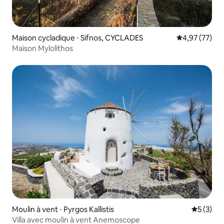
Maison cycladique ⋅ Sifnos, CYCLADES
Évaluation mo
4,97 (77)
Maison Mylolithos
Moulin à vent ⋅ Pyrgos Kallistis
Évaluatio
5 (3)
Villa avec moulin à vent Anemoscope