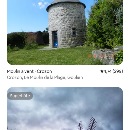
Moulin à vent ⋅ Crozon
Évaluation moy
4,74 (299)
Crozon, Le Moulin de la Plage, Goulien
Superhôte
Superhôte