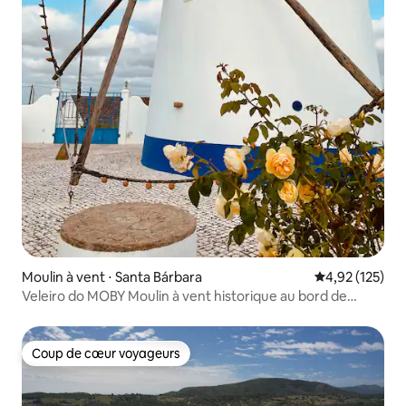
Moulin à vent ⋅ Santa Bárbara
Évaluation moy
4,92 (125)
Veleiro do MOBY Moulin à vent historique au bord de
l'Atlantique
Coup de cœur voyageurs
Coup de cœur voyageurs