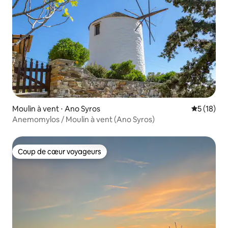
Moulin à vent ⋅ Ano Syros
Évaluation
5 (18)
Anemomylos / Moulin à vent (Ano Syros)
Coup de cœur voyageurs
Coup de cœur voyageurs