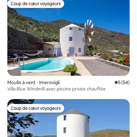
Coup de cœur voyageurs
Coup de cœur voyageurs
Moulin à vent ⋅ Imerovigli
Évaluation
5 (54)
Villa Blue Windmill avec piscine privée chauffée
Coup de cœur voyageurs
Coup de cœur voyageurs