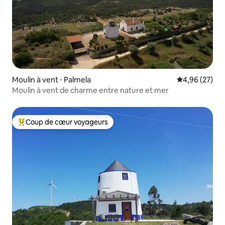
Moulin à vent ⋅ Palmela
Évaluation mo
4,96 (27)
Moulin à vent de charme entre nature et mer
Coup de cœur voyageurs
Coups de cœur voyageurs les plus appréciés