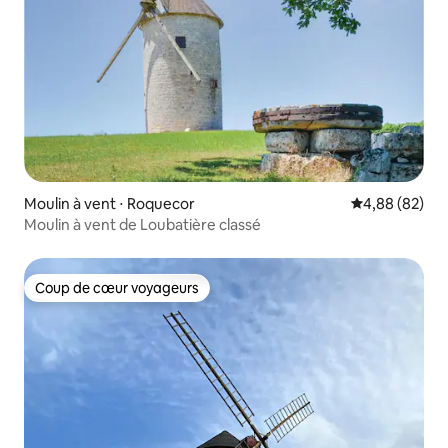
Moulin à vent ⋅ Roquecor
Évaluation mo
4,88 (82)
Moulin à vent de Loubatière classé
Coup de cœur voyageurs
Coup de cœur voyageurs