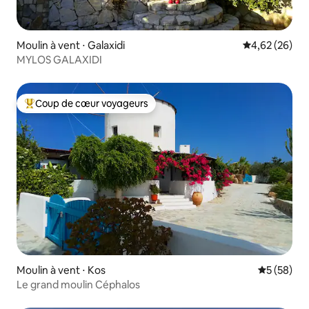
Moulin à vent ⋅ Galaxidi
Évaluation mo
4,62 (26)
MYLOS GALAXIDI
Coup de cœur voyageurs
Coups de cœur voyageurs les plus appréciés
Moulin à vent ⋅ Kos
Évaluation
5 (58)
Le grand moulin Céphalos