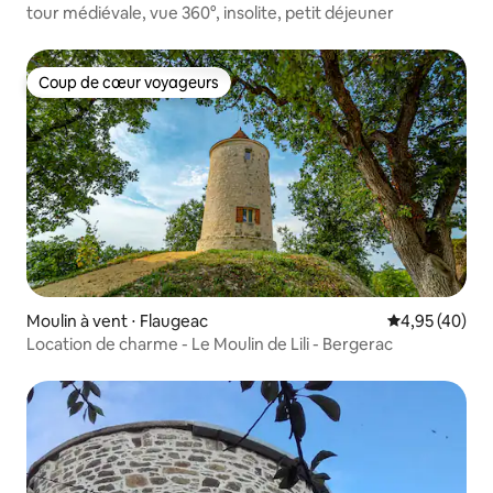
tour médiévale, vue 360°, insolite, petit déjeuner
Coup de cœur voyageurs
Coup de cœur voyageurs
Moulin à vent ⋅ Flaugeac
Évaluation mo
4,95 (40)
Location de charme - Le Moulin de Lili - Bergerac