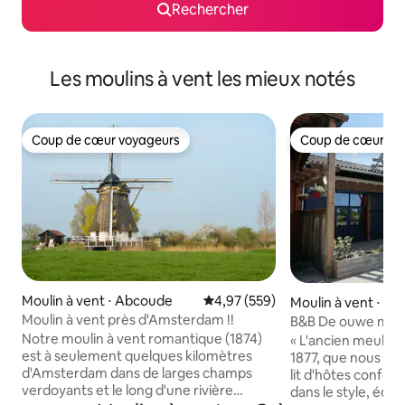
Rechercher
Les moulins à vent les mieux notés
Coup de cœur voyageurs
Coup de cœur vo
Coup de cœur voyageurs
Coup de cœur vo
Moulin à vent ⋅ Abcoude
Évaluation moyenne sur la base 
4,97 (559)
Moulin à vent ⋅ N
Moulin à vent près d'Amsterdam !!
B&B De ouwe meul
Notre moulin à vent romantique (1874)
« L'ancien meule »
est à seulement quelques kilomètres
1877, que nous av
d'Amsterdam dans de larges champs
lit d'hôtes confor
verdoyants et le long d'une rivière
dans le style, équ