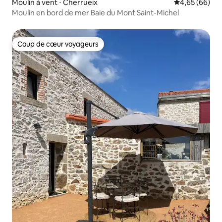
Moulin à vent ⋅ Cherrueix
Évaluation mo
4,65 (66)
Moulin en bord de mer Baie du Mont Saint-Michel
Coup de cœur voyageurs
Coup de cœur voyageurs