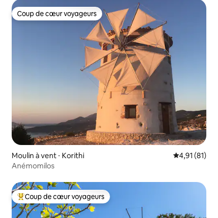
Coup de cœur voyageurs
Coup de cœur voyageurs
Moulin à vent ⋅ Korithi
Évaluation mo
4,91 (81)
Anémomilos
Coup de cœur voyageurs
Coups de cœur voyageurs les plus appréciés