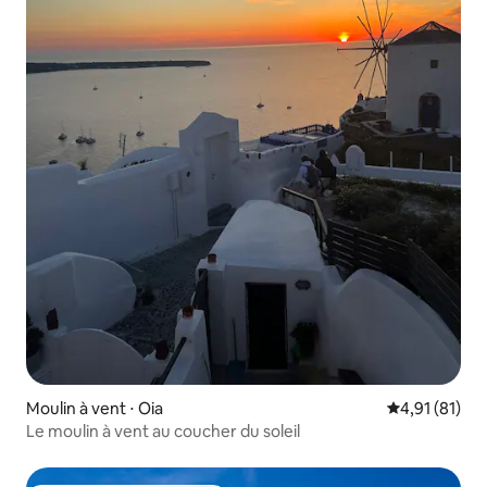
Moulin à vent ⋅ Oia
Évaluation mo
4,91 (81)
Le moulin à vent au coucher du soleil