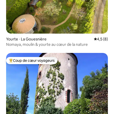
Yourte ⋅ La Gouesnière
Évaluation 
4,5 (8)
Nomaya, moulin & yourte au cœur de la nature
Coup de cœur voyageurs
Coups de cœur voyageurs les plus appréciés