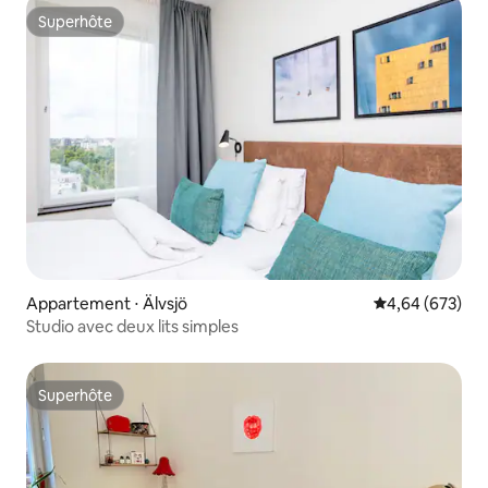
Superhôte
Superhôte
Appartement ⋅ Älvsjö
Évaluation moy
4,64 (673)
Studio avec deux lits simples
Superhôte
Superhôte