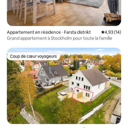
Appartement en résidence ⋅ Farsta distrikt
Évaluation mo
4,93 (14)
Grand appartement à Stockholm pour toute la famille
Coup de cœur voyageurs
Coup de cœur voyageurs