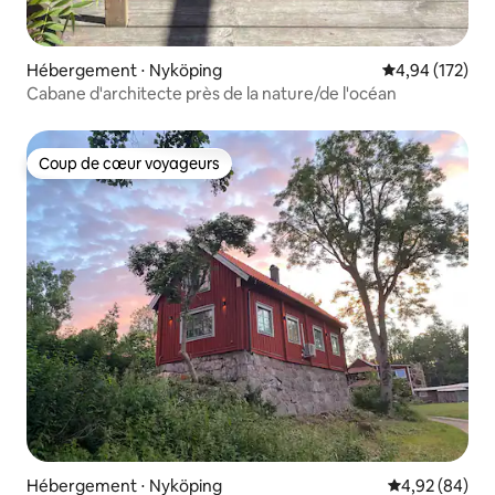
Hébergement ⋅ Nyköping
Évaluation moy
4,94 (172)
Cabane d'architecte près de la nature/de l'océan
Coup de cœur voyageurs
Coup de cœur voyageurs
Hébergement ⋅ Nyköping
Évaluation mo
4,92 (84)