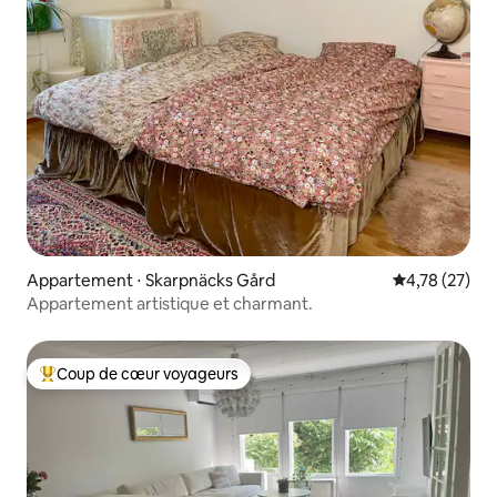
Appartement ⋅ Skarpnäcks Gård
Évaluation mo
4,78 (27)
Appartement artistique et charmant.
Coup de cœur voyageurs
Coups de cœur voyageurs les plus appréciés