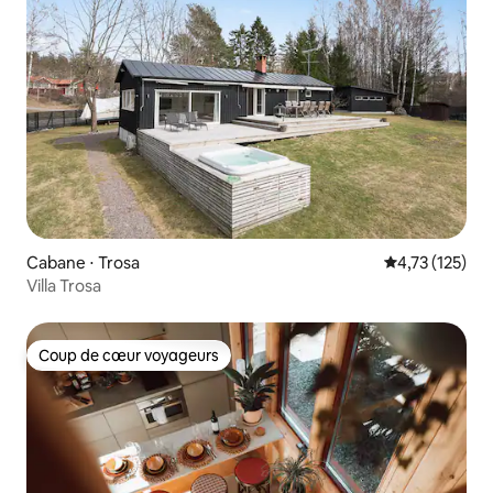
Cabane ⋅ Trosa
Évaluation moy
4,73 (125)
Villa Trosa
Coup de cœur voyageurs
Coup de cœur voyageurs