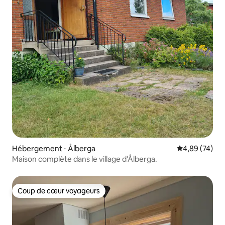
Hébergement ⋅ Ålberga
Évaluation mo
4,89 (74)
Maison complète dans le village d'Ålberga.
Coup de cœur voyageurs
Coup de cœur voyageurs