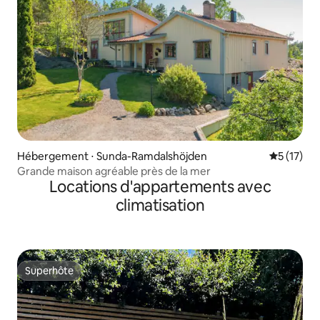
Hébergement ⋅ Sunda-Ramdalshöjden
Évaluation
5 (17)
Grande maison agréable près de la mer
Locations d'appartements avec
climatisation
Superhôte
Superhôte