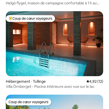
Helgö flygel, maison de campagne confortable à 1 h au
sud de Stockholm
Coup de cœur voyageurs
Coups de cœur voyageurs les plus appréciés
Hébergement ⋅ Tullinge
Évaluation mo
4,92 (12)
Villa Örnberget - Piscine intérieure avec vue sur le lac
Coup de cœur voyageurs
Coup de cœur voyageurs