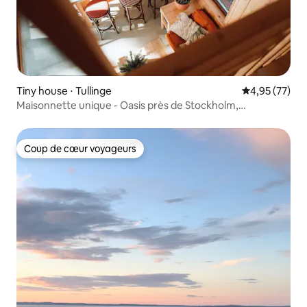
Tiny house ⋅ Tullinge
Évaluation mo
4,95 (77)
Maisonnette unique - Oasis près de Stockholm,
entièrement équipée !
Coup de cœur voyageurs
Coup de cœur voyageurs