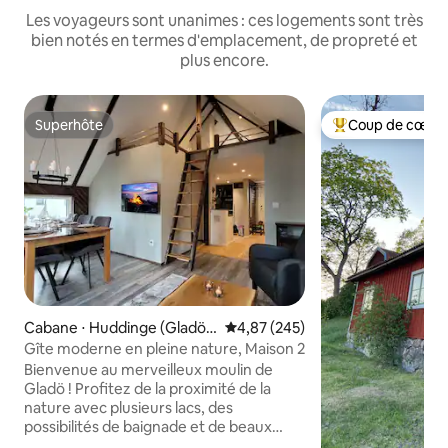
Les voyageurs sont unanimes : ces logements sont très
bien notés en termes d'emplacement, de propreté et
plus encore.
Superhôte
Coup de cœur 
Superhôte
Coups de cœur vo
Cabane ⋅ Huddinge (Gladö k
Évaluation moyenne sur la base 
4,87 (245)
varn)
Gîte moderne en pleine nature, Maison 2
Bienvenue au merveilleux moulin de
Gladö ! Profitez de la proximité de la
nature avec plusieurs lacs, des
possibilités de baignade et de beaux
sentiers pédestres - parfaits pour la