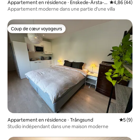
Appartement en résidence ⋅ Enskede-Årsta-V
Évaluation mo
4,86 (44)
antör
Appartement moderne dans une partie d'une villa
Coup de cœur voyageurs
Coup de cœur voyageurs
Appartement en résidence ⋅ Trångsund
Évaluatio
5 (9)
Studio indépendant dans une maison moderne