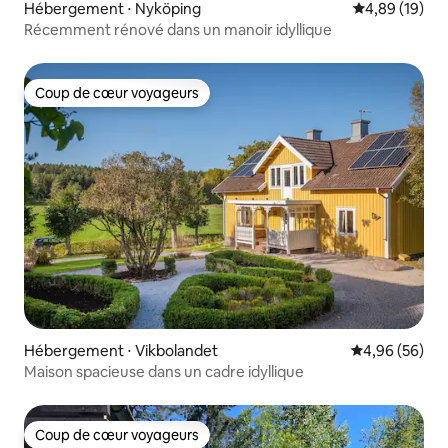
Hébergement ⋅ Nyköping
Évaluation mo
4,89 (19)
Récemment rénové dans un manoir idyllique
Coup de cœur voyageurs
Coup de cœur voyageurs
Hébergement ⋅ Vikbolandet
Évaluation mo
4,96 (56)
Maison spacieuse dans un cadre idyllique
Coup de cœur voyageurs
Coup de cœur voyageurs