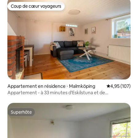
Coup de cœur voyageurs
Coup de cœur voyageurs
Appartement en résidence ⋅ Malmköping
Évaluation moy
4,95 (107)
Appartement - à 33 minutes d'Eskilstuna et de
Katrineholm
Superhôte
Superhôte