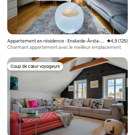
Appartement en résidence ⋅ Enskede-Årsta-V
Évaluation mo
4,9 (125)
antör
Charmant appartement avec le meilleur emplacement
Coup de cœur voyageurs
Coup de cœur voyageurs