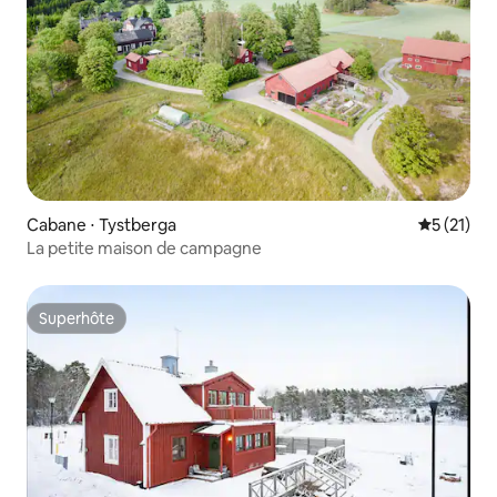
Cabane ⋅ Tystberga
Évaluation
5 (21)
La petite maison de campagne
Superhôte
Superhôte