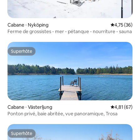
Cabane ⋅ Nyköping
Évaluation mo
4,75 (36)
Ferme de grossistes - mer - pétanque - nourriture - sauna
Superhôte
Superhôte
Cabane ⋅ Västerljung
Évaluation mo
4,81 (67)
Ponton privé, baie abritée, vue panoramique, Trosa
Superhôte
Superhôte