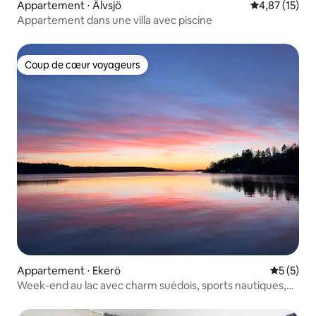
Appartement ⋅ Älvsjö
Évaluation mo
4,87 (15)
Appartement dans une villa avec piscine
Coup de cœur voyageurs
Coup de cœur voyageurs
Appartement ⋅ Ekerö
Évaluatio
5 (5)
Week-end au lac avec charm suédois, sports nautiques,
pêche.