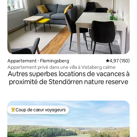
Appartement ⋅ Flemingsberg
Évaluation moy
4,97 (150)
Appartement privé dans une villa à Vistaberg calme
Autres superbes locations de vacances à
proximité de Stendörren nature reserve
Coup de cœur voyageurs
Coups de cœur voyageurs les plus appréciés