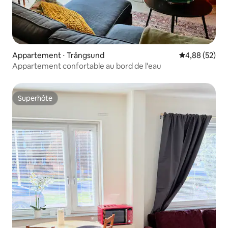
Appartement ⋅ Trångsund
Évaluation mo
4,88 (52)
Appartement confortable au bord de l'eau
Superhôte
Superhôte