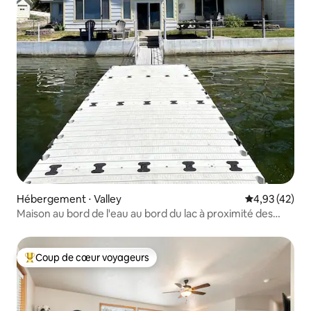
Hébergement ⋅ Valley
Évaluation mo
4,93 (42)
Maison au bord de l'eau au bord du lac à proximité des
activités estivales
Coup de cœur voyageurs
Coups de cœur voyageurs les plus appréciés