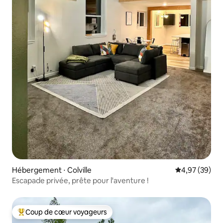
Hébergement ⋅ Colville
Évaluation mo
4,97 (39)
Escapade privée, prête pour l'aventure !
Coup de cœur voyageurs
Coups de cœur voyageurs les plus appréciés