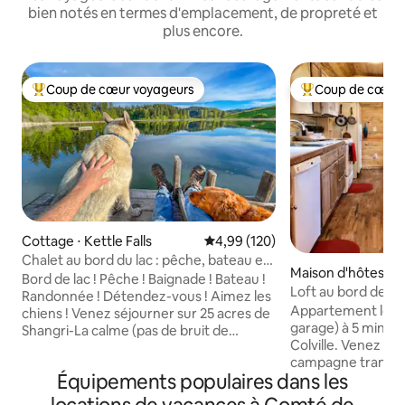
bien notés en termes d'emplacement, de propreté et
plus encore.
Coup de cœur voyageurs
Coup de cœur 
Coups de cœur voyageurs les plus appréciés
Coups de cœur vo
Cottage ⋅ Kettle Falls
Évaluation moyenne sur la base 
4,99 (120)
Chalet au bord du lac : pêche, bateau et
Maison d'hôtes ⋅ Co
baignade depuis le quai
Bord de lac ! Pêche ! Baignade ! Bateau !
Loft au bord de la 
Randonnée ! Détendez-vous ! Aimez les
Appartement loft 
chiens ! Venez séjourner sur 25 acres de
garage) à 5 minute
Shangri-La calme (pas de bruit de
Colville. Venez pr
voiture) avec un lac privé rempli de
campagne tranquil
truites. Vous aurez votre propre quai
Équipements populaires dans les
emplacement prat
avec utilisation de bateaux et de cannes
vous êtes ici, fai
à pêche. Nous avons des sentiers de