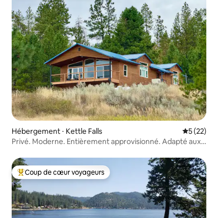
Hébergement ⋅ Kettle Falls
Évaluation
5 (22)
Privé. Moderne. Entièrement approvisionné. Adapté aux
familles.
Coup de cœur voyageurs
Coups de cœur voyageurs les plus appréciés