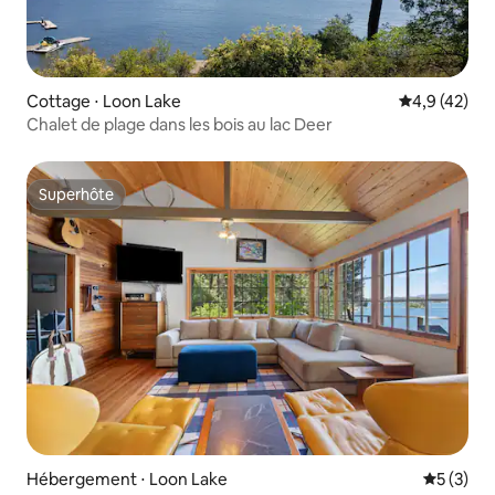
Cottage ⋅ Loon Lake
Évaluation m
4,9 (42)
Chalet de plage dans les bois au lac Deer
Superhôte
Superhôte
Hébergement ⋅ Loon Lake
Évaluatio
5 (3)