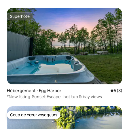
Superhôte
Superhôte
Hébergement ⋅ Egg Harbor
Évaluatio
5 (3)
*New listing-Sunset Escape- hot tub & bay views
Coup de cœur voyageurs
Coup de cœur voyageurs