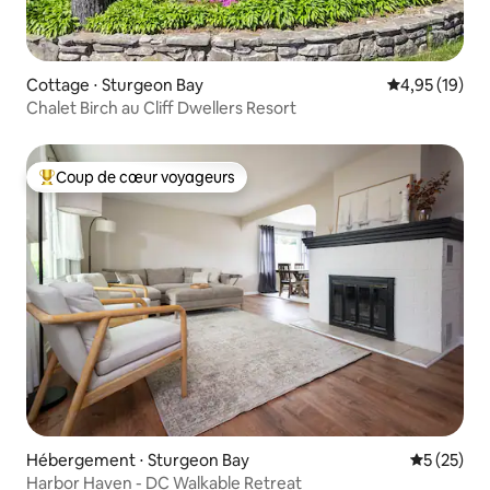
Cottage ⋅ Sturgeon Bay
Évaluation mo
4,95 (19)
Chalet Birch au Cliff Dwellers Resort
Coup de cœur voyageurs
Coups de cœur voyageurs les plus appréciés
Hébergement ⋅ Sturgeon Bay
Évaluation
5 (25)
Harbor Haven - DC Walkable Retreat