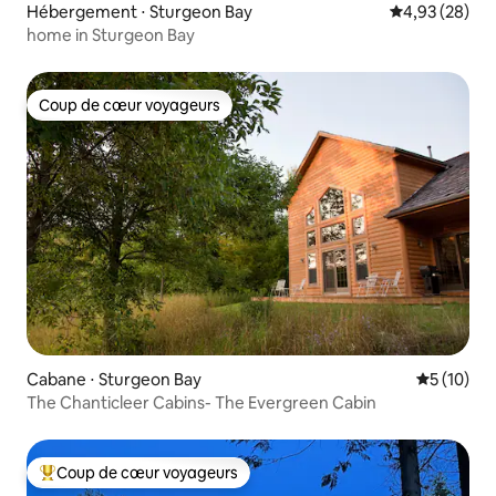
Hébergement ⋅ Sturgeon Bay
Évaluation mo
4,93 (28)
home in Sturgeon Bay
Coup de cœur voyageurs
Coup de cœur voyageurs
Cabane ⋅ Sturgeon Bay
Évaluation
5 (10)
The Chanticleer Cabins- The Evergreen Cabin
Coup de cœur voyageurs
Coups de cœur voyageurs les plus appréciés