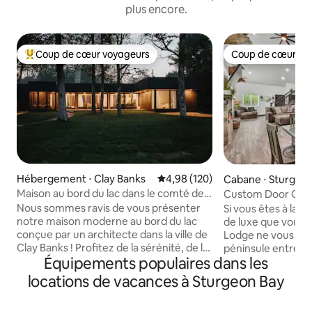
plus encore.
Coup de cœur voyageurs
Coup de cœur vo
Coups de cœur voyageurs les plus appréciés
Coup de cœur vo
Hébergement ⋅ Clay Banks
Évaluation moyenne sur la base 
4,98 (120)
Cabane ⋅ Sturgeo
Maison au bord du lac dans le comté de
Custom Door Co B
Door, à 50 min du stade Lambeau Field
12
Nous sommes ravis de vous présenter
Si vous êtes à la 
notre maison moderne au bord du lac
de luxe que vous n
conçue par un architecte dans la ville de
Lodge ne vous déce
Clay Banks ! Profitez de la sérénité, de la
péninsule entre Sa
Équipements populaires dans les
vue imprenable sur le lac Michigan
dans le comté de 
depuis une terrasse arrière isolée et de
suffisamment isol
locations de vacances à Sturgeon Bay
grandes fenêtres dans chaque pièce de
l'intimité, mais s
la maison. Adoptez un mode de vie plus
tout ce que le comt