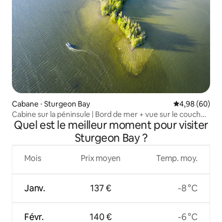
Cabane ⋅ Sturgeon Bay
Évaluation mo
4,98 (60)
Cabine sur la péninsule | Bord de mer + vue sur le coucher
Quel est le meilleur moment pour visiter
du soleil
Sturgeon Bay ?
Mois
Prix moyen
Temp. moy.
Janv.
137 €
-8 °C
Févr.
140 €
-6 °C