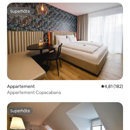
Superhôte
Superhôte
Appartement
Évaluation moy
4,81 (182)
Appartement Copacabana
Superhôte
Superhôte