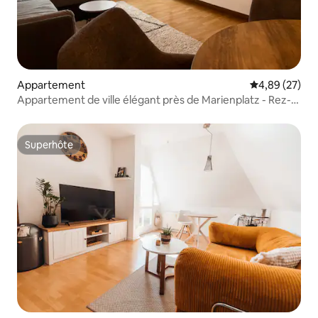
Appartement
Évaluation mo
4,89 (27)
Appartement de ville élégant près de Marienplatz - Rez-
de-chaussée
Superhôte
Superhôte