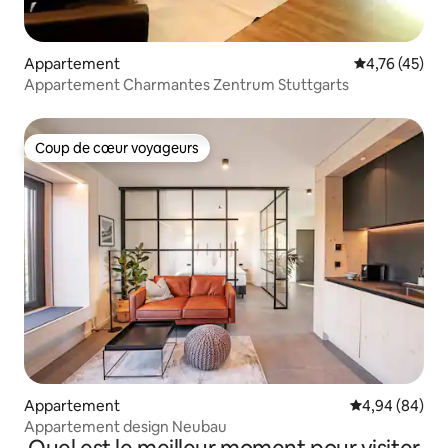
Appartement
Évaluation mo
4,76 (45)
Appartement Charmantes Zentrum Stuttgarts
Coup de cœur voyageurs
Coup de cœur voyageurs
Appartement
Évaluation mo
4,94 (84)
Appartement design Neubau