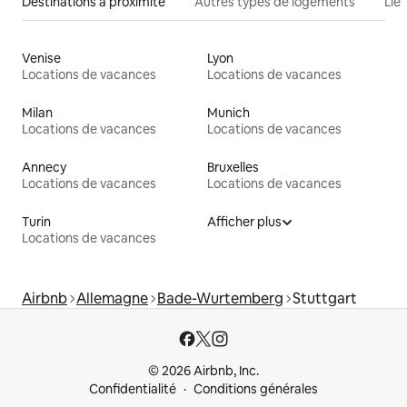
Destinations à proximité
Autres types de logements
Lie
Venise
Lyon
Locations de vacances
Locations de vacances
Milan
Munich
Locations de vacances
Locations de vacances
Annecy
Bruxelles
Locations de vacances
Locations de vacances
Turin
Afficher plus
Locations de vacances
Airbnb
Allemagne
Bade-Wurtemberg
Stuttgart
© 2026 Airbnb, Inc.
Confidentialité
Conditions générales