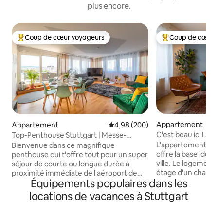
plus encore.
Coup de cœur voyageurs
Coup de cœur 
Coups de cœur voyageurs les plus appréciés
Coups de cœur vo
Appartement
Appartement
Évaluation moyenne sur la base 
4,98 (200)
C'est beau ici ! Appartement 2 pièces 70
Top-Penthouse Stuttgart | Messe-
m² sur la Marienpl
Airport | Terrasse
L'appartement élé
Bienvenue dans ce magnifique
offre la base idéal
penthouse qui t'offre tout pour un super
ville. Le logement est situé au troisième
séjour de courte ou longue durée à
étage d'un charman
proximité immédiate de l'aéroport de
Équipements populaires dans les
dispose de deux c
Stuttgart et de la foire : → 4 lits doubles
cuisine entièreme
king-size → 2 salles de bain → 3 chambres
locations de vacances à Stuttgart
belle salle de bains. Les points forts so
pouvant accueillir jusqu'à 8 personnes →
un lit king-size, u
Smart TV 75 pouces & NETFLIX ainsi