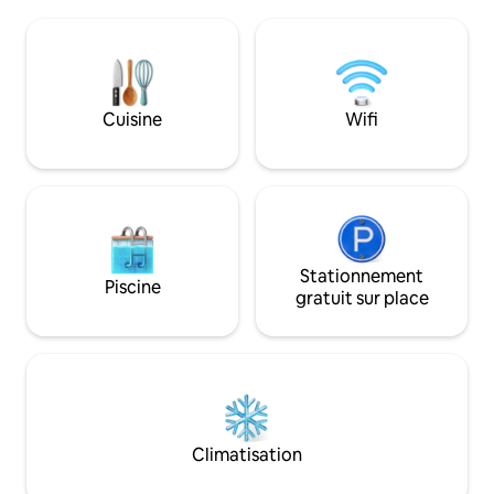
avec vue sur les to
qu'Amazon Prime Système de
arrière-cour avec 
sonorisation cinéma→ Bluetooth
barbecue à gaz. La cuisine offre une
Internet → rapide avec votre iPad →
plaque vitrocérami
Équipement de fitness et tennis de table
vaisselle et plus encore. Par
→ Café NESPRESSO → Kitchenette →
jusqu'à quatre per
Lave-linge/sèche-linge Places de
Cuisine
Wifi
parking→ gratuites → À 2 minutes à pied
du centre commercial
Stationnement
Piscine
gratuit sur place
Climatisation