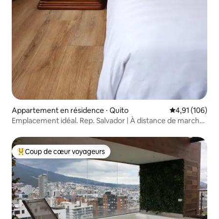
Appartement en résidence ⋅ Quito
Évaluation moy
4,91 (106)
Emplacement idéal. Rep. Salvador | À distance de marche |
3 chambres.
Coup de cœur voyageurs
Coups de cœur voyageurs les plus appréciés