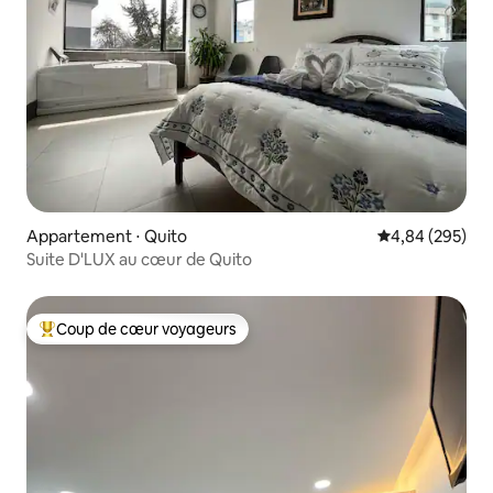
Appartement ⋅ Quito
Évaluation moy
4,84 (295)
Suite D'LUX au cœur de Quito
Coup de cœur voyageurs
Coups de cœur voyageurs les plus appréciés