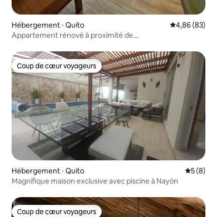
Hébergement ⋅ Quito
Évaluation mo
4,86 (83)
Appartement rénové à proximité de
l'Hôpital Metropolitano
Coup de cœur voyageurs
Coup de cœur voyageurs
Hébergement ⋅ Quito
Évaluatio
5 (8)
Magnifique maison exclusive avec piscine à Nayón
Coup de cœur voyageurs
Coup de cœur voyageurs