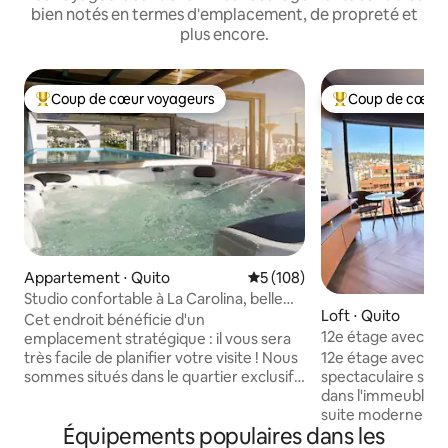
bien notés en termes d'emplacement, de propreté et
plus encore.
Coup de cœur voyageurs
Coup de cœur 
Coups de cœur voyageurs les plus appréciés
Coups de cœur vo
Appartement ⋅ Quito
Évaluation moyenne sur la ba
5 (108)
Studio confortable à La Carolina, belle
Loft ⋅ Quito
vue !
Cet endroit bénéficie d'un
12e étage avec vu
emplacement stratégique : il vous sera
la Carolina
12e étage avec u
très facile de planifier votre visite ! Nous
spectaculaire sur l
sommes situés dans le quartier exclusif
dans l'immeuble e
de Quito, Republica del Salvador près du
suite moderne et 
parc La Carolina, entouré des meilleurs
Équipements populaires dans les
pour les longs séj
restaurants et cafés, cet espace