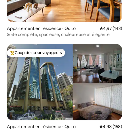
Appartement en résidence ⋅ Quito
Évaluation moy
4,97 (143)
Suite complète, spacieuse, chaleureuse et élégante
Coup de cœur voyageurs
Coups de cœur voyageurs les plus appréciés
Appartement en résidence ⋅ Quito
Évaluation moy
4,98 (158)