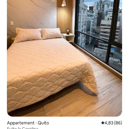
Appartement ⋅ Quito
Évaluation mo
4,83 (86)
Suite la Carolina