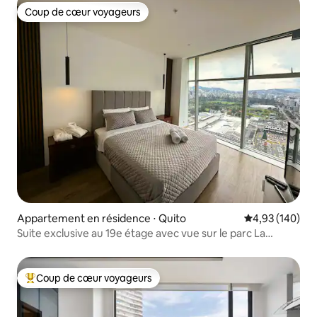
Coup de cœur voyageurs
Coup de cœur voyageurs
Appartement en résidence ⋅ Quito
Évaluation moy
4,93 (140)
Suite exclusive au 19e étage avec vue sur le parc La
Carolina
Coup de cœur voyageurs
Coups de cœur voyageurs les plus appréciés