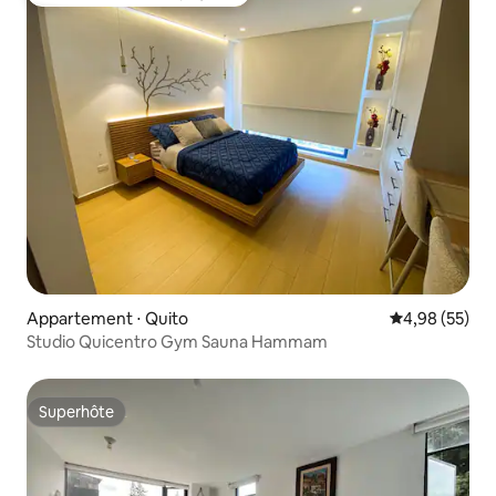
Coups de cœur voyageurs les plus appréciés
Appartement ⋅ Quito
Évaluation mo
4,98 (55)
Studio Quicentro Gym Sauna Hammam
Superhôte
Superhôte