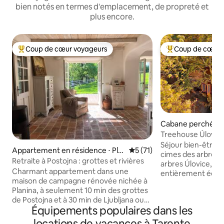
bien notés en termes d'emplacement, de propreté et
plus encore.
Coup de cœur voyageurs
Coup de cœur 
Coups de cœur voyageurs les plus appréciés
Coups de cœur vo
Cabane perchée ⋅
Treehouse Úlovic
Séjour bien-être/
Appartement en résidence ⋅ Pla
Évaluation moyenne sur la b
5 (71)
cimes des arbres. 
nina
Retraite à Postojna : grottes et rivières
arbres Úlovice, co
Charmant appartement dans une
entièrement équip
maison de campagne rénovée nichée à
pittoresque parc 
Planina, à seulement 10 min des grottes
dessus d’un petit vi
de Postojna et à 30 min de Ljubljana ou
construite sur une
Équipements populaires dans les
Trieste. Cet appartement spacieux au
et des chênes mass
charme rustique, avec terrasse et jardin,
une base solide pou
locations de vacances à Tarente