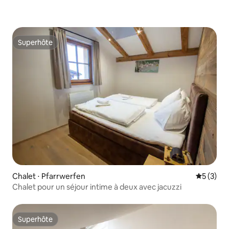
Superhôte
Superhôte
Chalet ⋅ Pfarrwerfen
Évaluatio
5 (3)
Chalet pour un séjour intime à deux avec jacuzzi
Superhôte
Superhôte