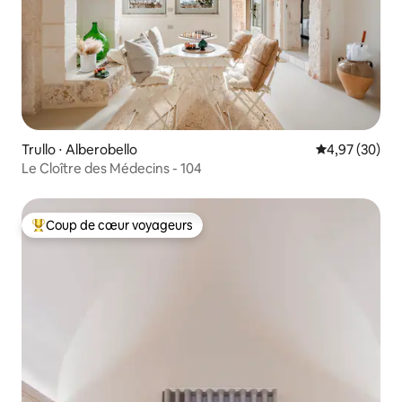
Trullo ⋅ Alberobello
Évaluation mo
4,97 (30)
Le Cloître des Médecins - 104
Coup de cœur voyageurs
Coups de cœur voyageurs les plus appréciés