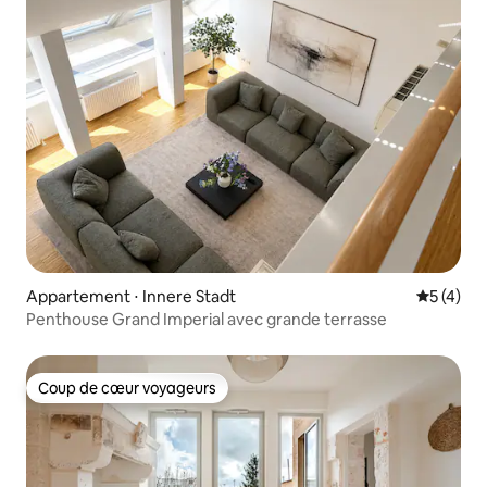
Appartement ⋅ Innere Stadt
Évaluatio
5 (4)
Penthouse Grand Imperial avec grande terrasse
Coup de cœur voyageurs
Coup de cœur voyageurs