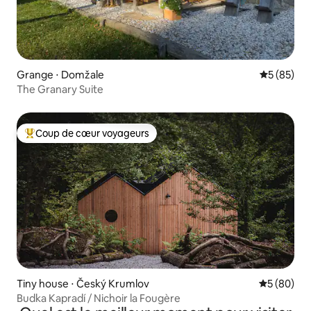
Grange ⋅ Domžale
Évaluation
5 (85)
The Granary Suite
Coup de cœur voyageurs
Coups de cœur voyageurs les plus appréciés
Tiny house ⋅ Český Krumlov
Évaluation
5 (80)
Budka Kapradí / Nichoir la Fougère