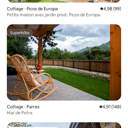
Cottage ⋅ Picos de Europa
Évaluation mo
4,98 (99)
Petite maison avec jardin privé. Picos de Europa.
Superhôte
Superhôte
Cottage ⋅ Parres
Évaluation moy
4,91 (148)
Mar de Petra