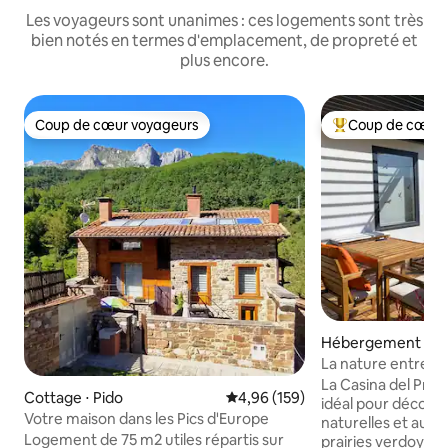
Les voyageurs sont unanimes : ces logements sont très
bien notés en termes d'emplacement, de propreté et
plus encore.
Coup de cœur voyageurs
Coup de cœur 
Coup de cœur voyageurs
Coups de cœur vo
Hébergement ⋅ C
La nature entre m
Casina del Prau
La Casina del Prau
Cottage ⋅ Pido
Évaluation moyenne sur la base 
4,96 (159)
idéal pour découvri
Votre maison dans les Pics d'Europe
naturelles et aut
Logement de 75 m2 utiles répartis sur
prairies verdoyant