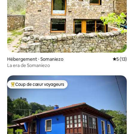
Hébergement ⋅ Somaniezo
Évaluation
5 (13)
La era de Somaniezo
Coup de cœur voyageurs
Coups de cœur voyageurs les plus appréciés