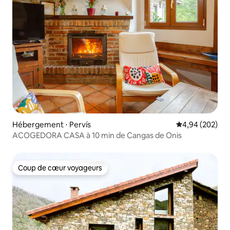
Hébergement ⋅ Pervís
Évaluation moy
4,94 (202)
ACOGEDORA CASA à 10 min de Cangas de Onis
Coup de cœur voyageurs
Coup de cœur voyageurs