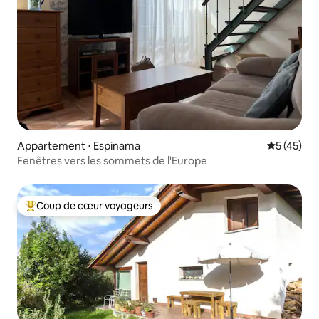
Appartement ⋅ Espinama
Évaluation
5 (45)
Fenêtres vers les sommets de l'Europe
Coup de cœur voyageurs
Coups de cœur voyageurs les plus appréciés