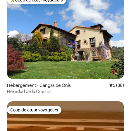
Coup de cœur voyageurs
Coups de cœur voyageurs les plus appréciés
Hébergement ⋅ Cangas de Onís
Évaluation
5 (36)
Heredad de la Cuesta
Coup de cœur voyageurs
Coup de cœur voyageurs