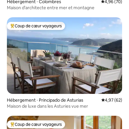
Hébergement ⋅ Colombres
Évaluation mo
4,96 (70)
Maison d'architecte entre mer et montagne
Coup de cœur voyageurs
Coups de cœur voyageurs les plus appréciés
Hébergement ⋅ Principado de Asturias
Évaluation mo
4,97 (62)
Maison de luxe dans les Asturies vue mer
Coup de cœur voyageurs
Coups de cœur voyageurs les plus appréciés