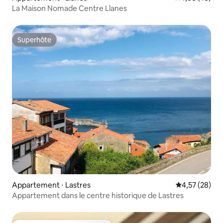
La Maison Nomade Centre Llanes
Superhôte
Superhôte
Appartement ⋅ Lastres
Évaluation mo
4,57 (28)
Appartement dans le centre historique de Lastres