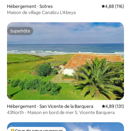
Hébergement ⋅ Sotres
Évaluation moy
4,88 (116)
Maison de village Canalizu L'Abeya
Superhôte
Superhôte
Hébergement ⋅ San Vicente de la Barquera
Évaluation moy
4,89 (131)
43North - Maison en bord de mer S. Vicente Barquera