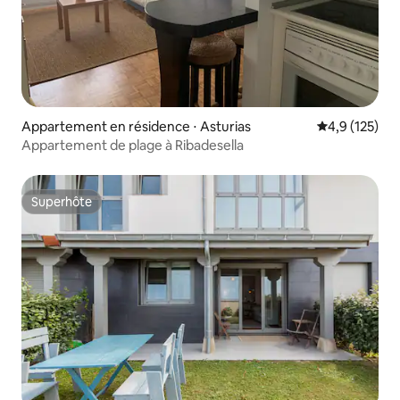
Appartement en résidence ⋅ Asturias
Évaluation mo
4,9 (125)
Appartement de plage à Ribadesella
Superhôte
Superhôte