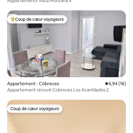
Appartements Vista Montaña 4
Coup de cœur voyageurs
Coups de cœur voyageurs les plus appréciés
Appartement ⋅ Cóbreces
Évaluation mo
4,94 (16)
Appartement rénové Cobreces Los Acantilados 2
Coup de cœur voyageurs
Coup de cœur voyageurs