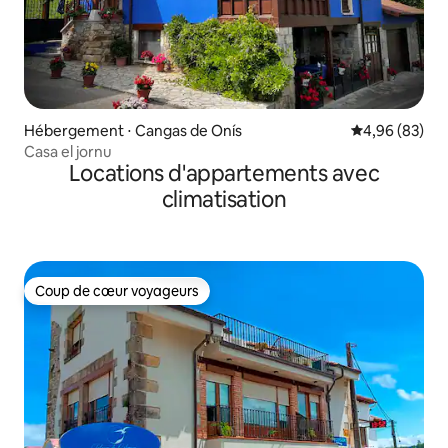
Hébergement ⋅ Cangas de Onís
Évaluation mo
4,96 (83)
Casa el jornu
Locations d'appartements avec
climatisation
Coup de cœur voyageurs
Coup de cœur voyageurs