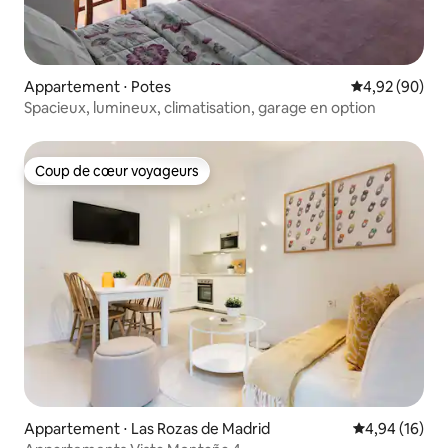
Appartement ⋅ Potes
Évaluation mo
4,92 (90)
Spacieux, lumineux, climatisation, garage en option
Coup de cœur voyageurs
Coup de cœur voyageurs
Appartement ⋅ Las Rozas de Madrid
Évaluation mo
4,94 (16)