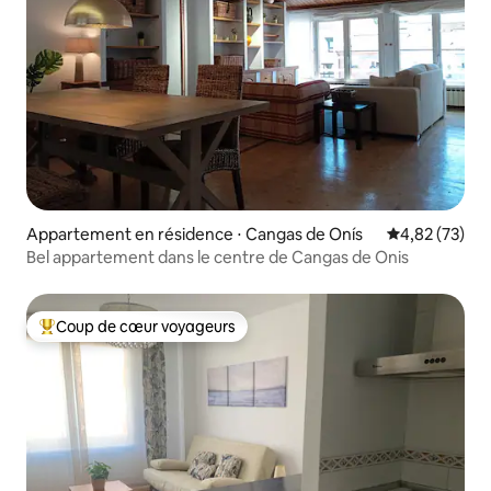
Appartement en résidence ⋅ Cangas de Onís
Évaluation mo
4,82 (73)
Bel appartement dans le centre de Cangas de Onis
Coup de cœur voyageurs
Coups de cœur voyageurs les plus appréciés