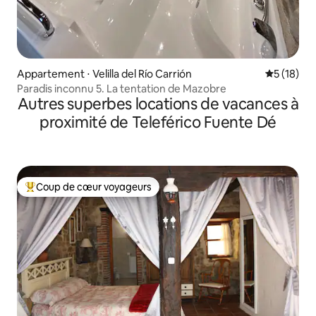
Appartement ⋅ Velilla del Río Carrión
Évaluation
5 (18)
Paradis inconnu 5. La tentation de Mazobre
Autres superbes locations de vacances à
proximité de Teleférico Fuente Dé
Coup de cœur voyageurs
Coups de cœur voyageurs les plus appréciés