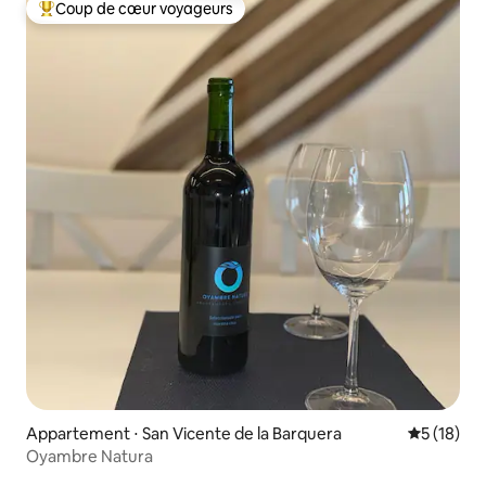
Coup de cœur voyageurs
Coups de cœur voyageurs les plus appréciés
Appartement ⋅ San Vicente de la Barquera
Évaluation
5 (18)
Oyambre Natura