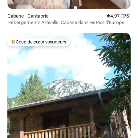
Cabane ⋅ Cantabrie
Évaluation moy
4,97 (176)
Hébergements Aravalle, Cabane dans les Pics d'Europe
Coup de cœur voyageurs
Coups de cœur voyageurs les plus appréciés