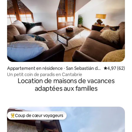
Appartement en résidence ⋅ San Sebastián de
Évaluation mo
4,97 (62)
Garabandal
Un petit coin de paradis en Cantabrie
Location de maisons de vacances
adaptées aux familles
Coup de cœur voyageurs
Coups de cœur voyageurs les plus appréciés